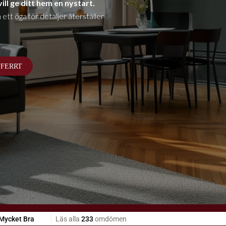
ill ge ditt hem en nystart.
t öga för detaljer återställer
FFERRT