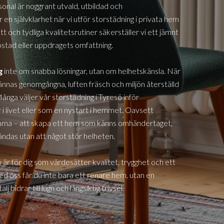
sonal är noggrant utvald, utbildad och
 en självklarhet när vi utför storstädning i privata hem
 och tydliga kvalitetsrutiner säkerställer vi ett jämnt
bostad eller uppdragets omfattning.
g
inte om snabba lösningar, utan om helhetskänsla. När
ännas genomgångna, luften fräsch och miljön återställd
 Många väljer vår storstädning i
Tyresö
inför
r i livet eller som en nystart i hemmet. Oavsett
samma – att skapa ett hem som känns omhändertaget,
ändas utan att något stör helheten.
ö
är för dig som värdesätter kvalitet, trygghet och ett
ed oss får du inte bara ett renare hem, utan en
 bidrar till lugn och långsiktig trivsel.