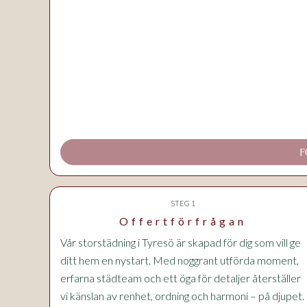
F
STEG 1
Offertförfrågan
Vår storstädning i Tyresö är skapad för dig som vill ge
ditt hem en nystart. Med noggrant utförda moment,
erfarna städteam och ett öga för detaljer återställer
vi känslan av renhet, ordning och harmoni – på djupet.