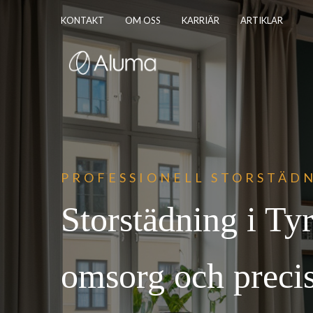
KONTAKT
OM OSS
KARRIÄR
ARTIKLAR
PROFESSIONEL
L STORSTÄDN
Storstädning i Ty
omsorg och preci