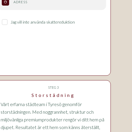
location_on
ADRESS
Jag vill inte använda skattereduktion
STEG 3
Storstädning
Vårt erfarna städteam i Tyresö genomför
storstädningen. Med noggrannhet, struktur och
miljövänliga premiumprodukter rengör vi ditt hem på
djupet. Resultatet är ett hem som känns återställt,