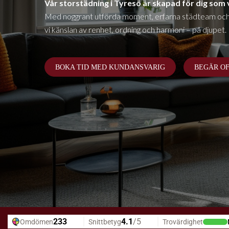
Vår storstädning i
Tyresö
är skapad för dig som v
Med noggrant utförda moment, erfarna städteam och et
vi känslan av renhet, ordning och harmoni – på djupet.
BOKA TID MED KUNDANSVARIG
BEGÄR O