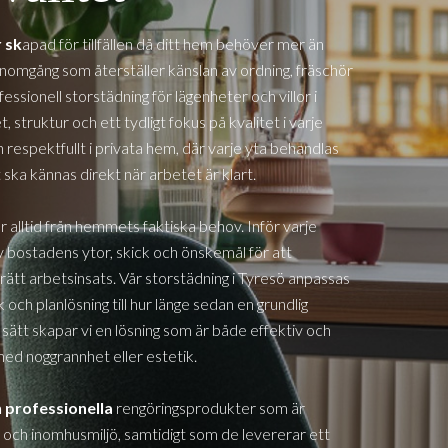
 sk
apad för tillfällen då ditt hem behöver mer än
genomgång som återställer känslan av ordning, fräschör
ssionell storstädning för lägenheter och villor i
 struktur och ett tydligt fokus på kvalitet i varje
 respektfullt i privata hem, där varje yta behandlas
ka kännas direkt när arbetet är klart.
r alltid från hemmets faktiska behov. Inför varje
 bostadens ytor, skick och önskemål för att
rätt arbetsinsats. Vår storstädning i
Tyresö
anpassas
 och planlösning till hur länge sedan en grundlig
 sätt skapar vi en lösning som är både effektiv och
med noggrannhet eller estetik.
h professionella
rengöringsprodukter som är
ch inomhusmiljö, samtidigt som de levererar ett