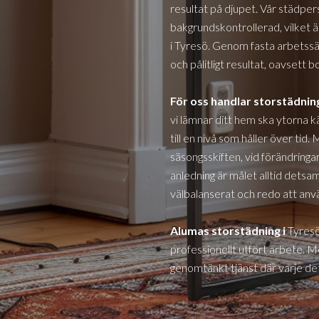
resultat på djupet. Vår städper
bakgrundskontrollerad, vilket är
i
Tyresö
. Genom fasta arbetssätt
och pålitligt resultat, oavsett 
För oss handlar storstädnin
vi lämnar ditt hem ska ytorna k
till en nivå som håller över tid.
säsongsskiften, vid förändringa
anledning är målet alltid det
välbalanserat och redo att anv
Alumas storstädning i
Tyres
professionellt utfört arbete. M
genomtänkt tjänst där varje detalj