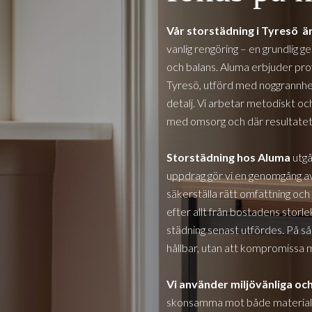
Vår storstädning i
Tyresö
är
vanlig rengöring – en grundlig 
och balans. Aluma erbjuder profe
Tyresö
, utförd med noggrannhet,
detalj. Vi arbetar metodiskt och
med omsorg och där resultatet s
Storstädning hos Aluma
utgå
uppdrag gör vi en genomgång av
säkerställa rätt omfattning och 
efter allt från bostadens storlek
städning senast utfördes. På så
hållbar, utan att kompromissa 
Vi använder miljövänliga oc
skonsamma mot både material o