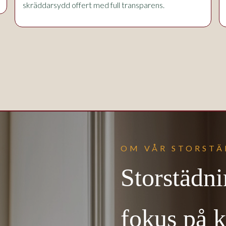
skräddarsydd offert med full transparens.
OM VÅR STORSTÄ
Storstädn
fokus på k