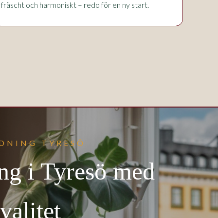
fräscht och harmoniskt – redo för en ny start.
DNING TYRESÖ
ing i Tyresö med
valitet