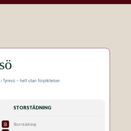
esö
Tyresö – helt utan förpliktelser.
STORSTÄDNING
Storstädning
request_quote