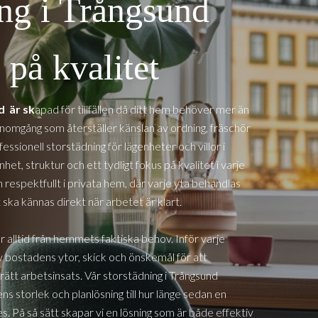
ing i Trångsund
på kvalitet
nd
är sk
apad för tillfällen då ditt hem behöver mer än
genomgång som återställer känslan av ordning, fräschör
ssionell storstädning för lägenheter och villor i
het, struktur och ett tydligt fokus på kvalitet i varje
 respektfullt i privata hem, där varje yta behandlas
ka kännas direkt när arbetet är klart.
r alltid från hemmets faktiska behov. Inför varje
 bostadens ytor, skick och önskemål för att
rätt arbetsinsats. Vår storstädning i
Trångsund
ns storlek och planlösning till hur länge sedan en
s. På så sätt skapar vi en lösning som är både effektiv