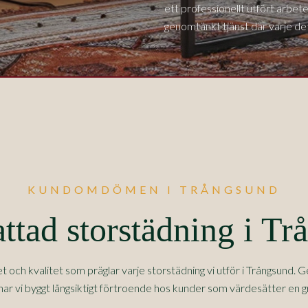
ett professionellt utfört arbet
genomtänkt tjänst där varje detalj
KUNDOMDÖMEN I TRÅNGSUND
ttad storstädning i Tr
ch kvalitet som präglar varje storstädning vi utför i
Trångsund
. G
 har vi byggt långsiktigt förtroende hos kunder som värdesätter en g