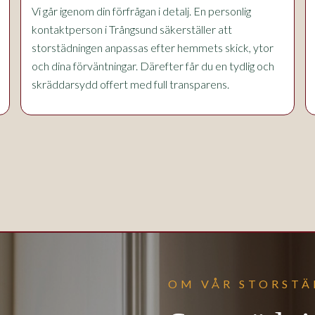
Vi går igenom din förfrågan i detalj. En personlig
kontaktperson i Trångsund säkerställer att
storstädningen anpassas efter hemmets skick, ytor
och dina förväntningar. Därefter får du en tydlig och
skräddarsydd offert med full transparens.
OM VÅR STORST