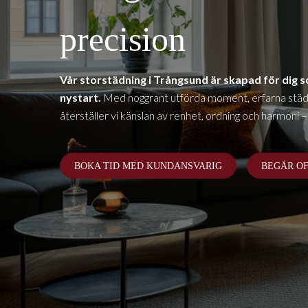
precision
Vår storstädning i
Trångsund
är skapad för dig so
nystart.
Med noggrant utförda moment, erfarna städt
återställer vi känslan av renhet, ordning och harmoni –
BOKA TID MED KUNDANSVARIG
BEGÄR O