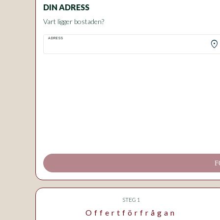
DIN ADRESS
Vart ligger bostaden?
ADRESS
location_on
F
STEG 1
Offertförfrågan