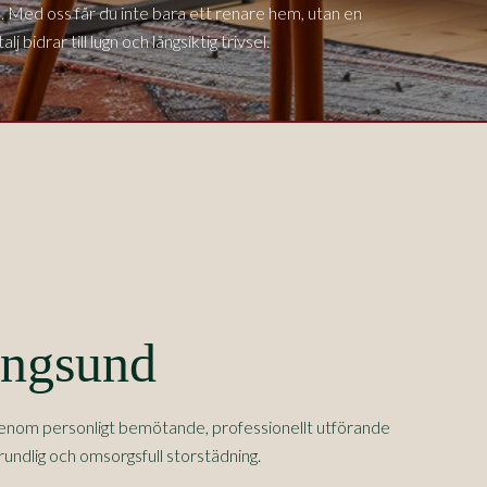
e. Med oss får du inte bara ett renare hem, utan en
 bidrar till lugn och långsiktig trivsel.
ångsund
enom personligt bemötande, professionellt utförande
rundlig och omsorgsfull storstädning.