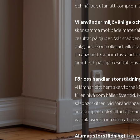
och hållbar, utan att kompromi
Vi använder miljövänliga oc
skonsamma mot både material o
resultat på djupet. Vår städper
bakgrundskontrollerad, vilket är
i
Trångsund
. Genom fasta arbets
jämnt och pålitligt resultat, oa
För oss handlar storstädnin
vi lämnar ditt hem ska ytorna k
till en nivå som håller över tid.
säsongsskiften, vid förändringa
anledning är målet alltid det
välbalanserat och redo att anv
Alumas storstädning i
Trång