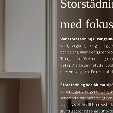
Storstädn
med fokus 
Vår storstädning i
Trångsu
vanlig rengöring – en grundlig 
och balans. Aluma erbjuder profe
Trångsund
, utförd med noggrann
detalj. Vi arbetar metodiskt och
med omsorg och där resultatet s
Storstädning hos Aluma
utgå
uppdrag gör vi en genomgång av
säkerställa rätt omfattning och 
anpassas efter allt från bostade
grundlig städning senast utförde