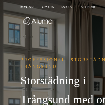
KONTAKT
OM OSS
KARRIÄR
ARTIKLAR
PROFESSIONEL
L STORSTÄDN
TRÅNGSUND
Storstädning i
Trångsund med o