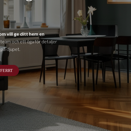
m vill ge ditt hem en
eam och ett öga för detaljer
 på djupet.
FFERRT