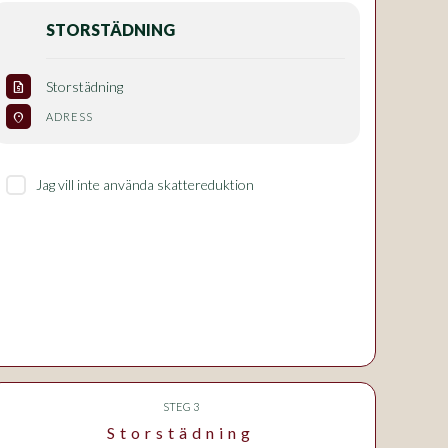
STORSTÄDNING
Storstädning
request_quote
location_on
ADRESS
Jag vill inte använda skattereduktion
STEG 3
Storstädning