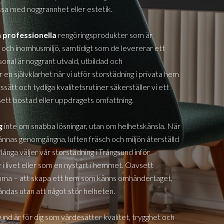
ssa med noggrannhet eller estetik.
h professionella
rengöringsprodukter som är
ch inomhusmiljö, samtidigt som de levererar ett
sonal är noggrant utvald, utbildad och
 en självklarhet när vi utför storstädning i privata hem
sätt och tydliga kvalitetsrutiner säkerställer vi ett
vsett bostad eller uppdragets omfattning.
g
inte om snabba lösningar, utan om helhetskänsla. När
ännas genomgångna, luften fräsch och miljön återställd
 Många väljer vår storstädning i
Trångsund
inför
r i livet eller som en nystart i hemmet. Oavsett
samma – att skapa ett hem som känns omhändertaget,
ändas utan att något stör helheten.
sund
är för dig som värdesätter kvalitet, trygghet och