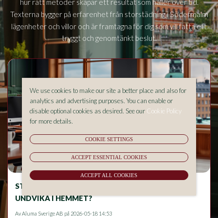
hur rätt metoder skapar ett resultat som håller över tid.
Södermalm
Texterna bygger på erfarenhet från storstädning i
lägenheter och villor och är framtagna för dig som vill fatta ett
tryggt och genomtänkt beslut.
We use cookies to make our site a better place and also for
analytics and advertising purposes. You can enable or
disable optional cookies as desired. See our
Cookie Policy
for more details.
COOKIE SETTINGS
ACCEPT ESSENTIAL COOKIES
ACCEPT ALL COOKIES
STÄDNING OCH ALLERGIER – VAD BÖR DU
UNDVIKA I HEMMET?
Av
Aluma Sverige AB
på 2026-05-18 14:53