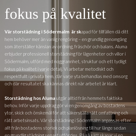
fokus på kvalitet
Södermalm
Vår storstädning i
är sk
apad för tillfällen då ditt
hem behöver mer än vanlig rengöring – en grundlig genomgång
som återställer känslan av ordning, fräschör och balans. Aluma
erbjuder professionell storstädning för lägenheter och villor i
Södermalm
, utförd med noggrannhet, struktur och ett tydligt
fokus på kvalitet i varje detalj. Vi arbetar metodiskt och
respektfullt i privata hem, där varje yta behandlas med omsorg
och där resultatet ska kännas direkt när arbetet är klart.
Storstädning hos Aluma
utgår alltid från hemmets faktiska
behov. Inför varje uppdrag gör vi en genomgång av bostadens
ytor, skick och önskemål för att säkerställa rätt omfattning och
Södermalm
rätt arbetsinsats. Vår storstädning i
anpassas efter
allt från bostadens storlek och planlösning till hur länge sedan
en grundlig städning senast utfördes. På så sätt skapar vi en