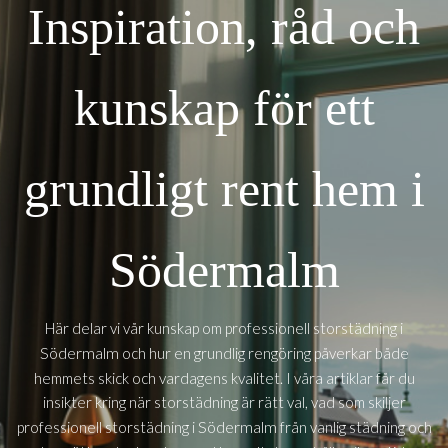
Inspiration, råd och
kunskap för ett
grundligt rent hem i
Södermalm
Här delar vi vår kunskap om professionell storstädning i
Södermalm
och hur en grundlig rengöring påverkar både
hemmets skick och vardagens kvalitet. I våra artiklar får du
insikter kring när storstädning är rätt val, vad som skiljer
Södermalm
professionell storstädning i
från vanlig städning och