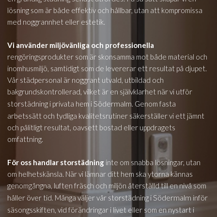
lösning som är både effektiv och hållbar, utan att kompromissa
med noggrannhet eller estetik.
Vi använder miljövänliga och professionella
rengöringsprodukter som är skonsamma mot både material och
inomhusmiljö, samtidigt som de levererar ett resultat på djupet.
Vår städpersonal är noggrant utvald, utbildad och
bakgrundskontrollerad, vilket är en självklarhet när vi utför
Södermalm
storstädning i privata hem i
. Genom fasta
arbetssätt och tydliga kvalitetsrutiner säkerställer vi ett jämnt
och pålitligt resultat, oavsett bostad eller uppdragets
omfattning.
För oss handlar storstädning
inte om snabba lösningar, utan
om helhetskänsla. När vi lämnar ditt hem ska ytorna kännas
genomgångna, luften fräsch och miljön återställd till en nivå som
Södermalm
håller över tid. Många väljer vår storstädning i
inför
säsongsskiften, vid förändringar i livet eller som en nystart i