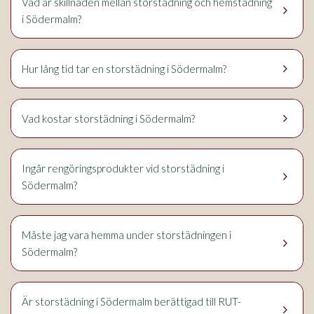
Vad är skillnaden mellan storstädning och hemstädning
keyboard_arrow_right
i Södermalm?
keyboard_arrow_right
Hur lång tid tar en storstädning i Södermalm?
keyboard_arrow_right
Vad kostar storstädning i Södermalm?
Ingår rengöringsprodukter vid storstädning i
keyboard_arrow_right
Södermalm?
Måste jag vara hemma under storstädningen i
keyboard_arrow_right
Södermalm?
Är storstädning i Södermalm berättigad till RUT-
keyboard_arrow_right