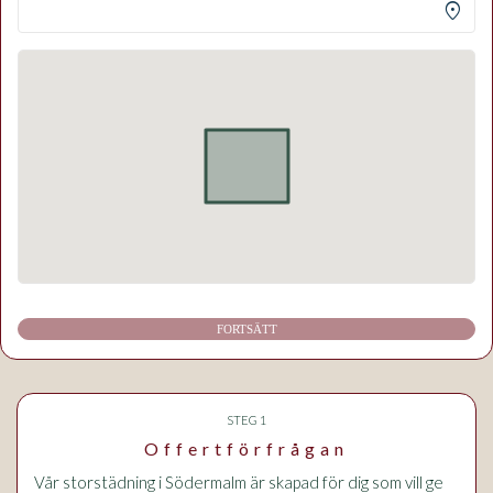
location_on
FORTSÄTT
STEG 1
Offertförfrågan
Vår storstädning i Södermalm är skapad för dig som vill ge