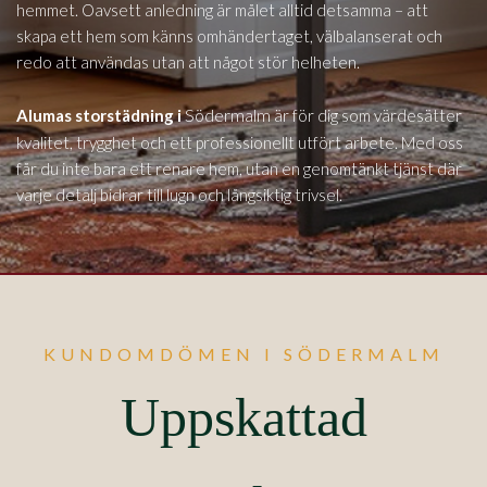
hemmet. Oavsett anledning är målet alltid detsamma – att
skapa ett hem som känns omhändertaget, välbalanserat och
redo att användas utan att något stör helheten.
Södermalm
Alumas storstädning i
är för dig som värdesätter
kvalitet, trygghet och ett professionellt utfört arbete. Med oss
får du inte bara ett renare hem, utan en genomtänkt tjänst där
varje detalj bidrar till lugn och långsiktig trivsel.
KUNDOMDÖMEN I SÖDERMALM
Uppskattad