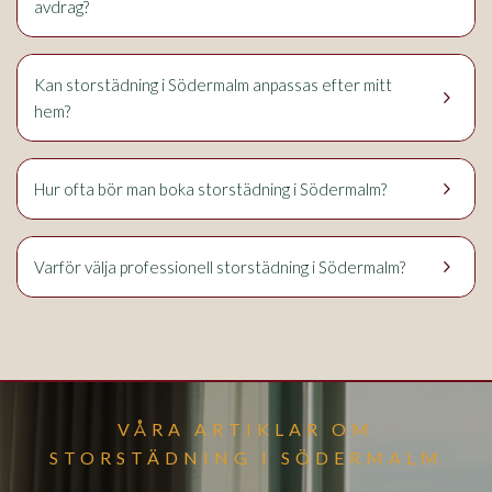
avdrag?
Kan storstädning i Södermalm anpassas efter mitt
keyboard_arrow_right
hem?
keyboard_arrow_right
Hur ofta bör man boka storstädning i Södermalm?
keyboard_arrow_right
Varför välja professionell storstädning i Södermalm?
VÅRA ARTIKLAR OM
STORSTÄDNING I SÖDERMALM