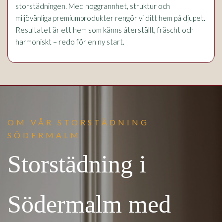
storstädningen. Med noggrannhet, struktur och
miljövänliga premiumprodukter rengör vi ditt hem på djupet.
Resultatet är ett hem som känns återställt, fräscht och
harmoniskt – redo för en ny start.
OM VÅR STORSTÄDNING
SÖDERMALM
Storstädning i
Södermalm med