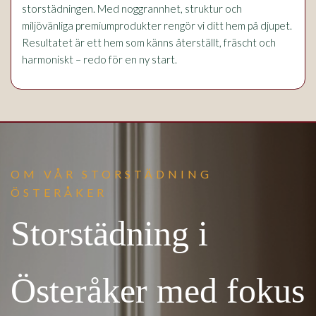
storstädningen. Med noggrannhet, struktur och
miljövänliga premiumprodukter rengör vi ditt hem på djupet.
Resultatet är ett hem som känns återställt, fräscht och
harmoniskt – redo för en ny start.
OM VÅR STORSTÄDNING
ÖSTERÅKER
Storstädning i
Österåker med fokus