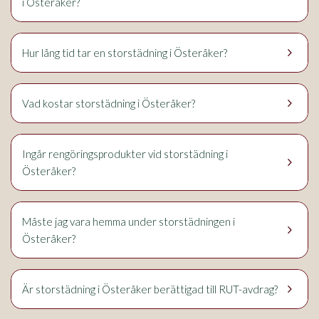
i Österåker?
keyboard_arrow_right
Hur lång tid tar en storstädning i Österåker?
keyboard_arrow_right
Vad kostar storstädning i Österåker?
Ingår rengöringsprodukter vid storstädning i
keyboard_arrow_right
Österåker?
Måste jag vara hemma under storstädningen i
keyboard_arrow_right
Österåker?
keyboard_arrow_right
Är storstädning i Österåker berättigad till RUT-avdrag?