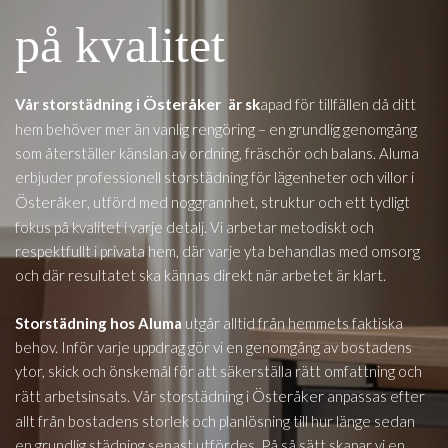
på kvalitet
Österåker
Vår storstädning i
är sk
apad för tillfällen då ditt
hem behöver mer än vanlig rengöring – en grundlig genomgång
som återställer känslan av ordning, fräschör och balans. Aluma
erbjuder professionell storstädning för lägenheter och villor i
Österåker
, utförd med noggrannhet, struktur och ett tydligt
fokus på kvalitet i varje detalj. Vi arbetar metodiskt och
respektfullt i privata hem, där varje yta behandlas med omsorg
och där resultatet ska kännas direkt när arbetet är klart.
Storstädning hos Aluma
utgår alltid från hemmets faktiska
behov. Inför varje uppdrag gör vi en genomgång av bostadens
ytor, skick och önskemål för att säkerställa rätt omfattning och
Österåker
rätt arbetsinsats. Vår storstädning i
anpassas efter
allt från bostadens storlek och planlösning till hur länge sedan
en grundlig städning senast utfördes. På så sätt skapar vi en