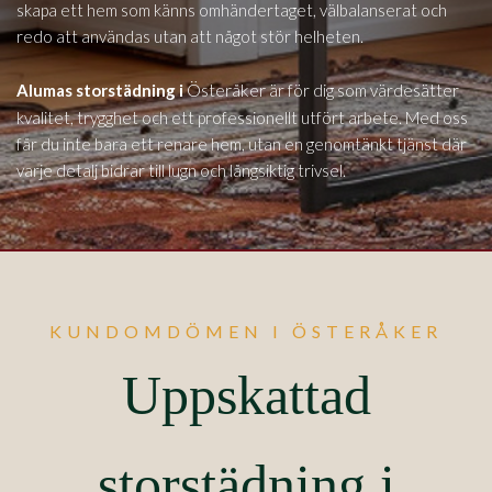
skapa ett hem som känns omhändertaget, välbalanserat och
redo att användas utan att något stör helheten.
Österåker
Alumas storstädning i
är för dig som värdesätter
kvalitet, trygghet och ett professionellt utfört arbete. Med oss
får du inte bara ett renare hem, utan en genomtänkt tjänst där
varje detalj bidrar till lugn och långsiktig trivsel.
KUNDOMDÖMEN I ÖSTERÅKER
Uppskattad
storstädning i