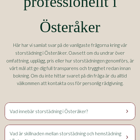
professionellt i
Österåker
Här har vi samlat svar på de vanligaste frågorna kring vår
Österåker.
storstädning i
Oavsett om du undrar över
omfattning, upplägg, pris eller hur storstädningen genomförs, är
vårt mål att ge dig full transparens och trygghet redan innan
bokning. Om du inte hittar svaret på din fråga är du alltid
välkommen att kontakta oss för personlig rådgivning.
keyboard_arrow_right
Vad innebär storstädning i Österåker?
Vad är skillnaden mellan storstädning och hemstädning
keyboard_arrow_right