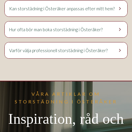
keyboard_arrow_right
Kan storstädning i Österåker anpassas efter mitt hem?
keyboard_arrow_right
Hur ofta bör man boka storstädning i Österåker?
keyboard_arrow_right
Varför välja professionell storstädning i Österåker?
VÅRA ARTIKLAR OM
STORSTÄDNING I ÖSTERÅKER
Inspiration, råd och