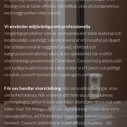
lösning som är både effektiv och hållbar, utan att kompromissa
med noggrannhet eller estetik.
Vi använder miljövänliga och professionella
rengöringsprodukter som är skonsamma mot både material och
inomhusmiljö, samtidigt som de levererar ett resultat på djupet.
Vår städpersonal är noggrant utvald, utbildad och
bakgrundskontrollerad, vilket är en självklarhet när vi utför
Österåker
storstädning i privata hem i
. Genom fasta arbetssätt
och tydliga kvalitetsrutiner säkerställer vi ett jämnt och pålitligt
resultat, oavsett bostad eller uppdragets omfattning.
För oss handlar storstädning
inte om snabba lösningar, utan
om helhetskänsla. När vi lämnar ditt hem ska ytorna kännas
genomgångna, luften fräsch och miljön återställd till en nivå som
Österåker
håller över tid. Många väljer vår storstädning i
inför
säsongsskiften, vid förändringar i livet eller som en nystart i
hemmet. Oavsett anledning är målet alltid detsamma – att