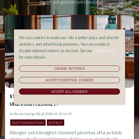
tryggt och genomtänkt beslut.
We use cookies to make our site a better place and also for
analytics and advertising purposes. You can enable or
disable optional cookies as desired. See our
Cookie Policy
for more details.
COOKIE SETTINGS
ACCEPT ESSENTIAL COOKIES
ACCEPT ALL COOKIES
STÄDNING OCH ALLERGIER – VAD BÖR DU
UNDVIKA I HEMMET?
Av
Aluma Sverige AB
på 2026-05-18 14:53
SKATTEREDUKTION
ROT/RUT
Allergier och känslighet i hemmet påverkas ofta av både 
damm och vilka rengöringsprodukter som används vid 