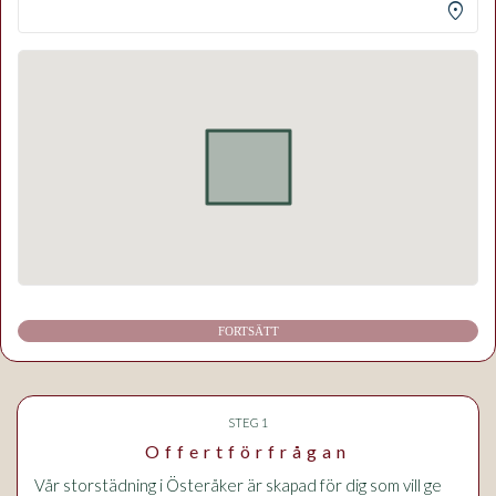
location_on
FORTSÄTT
STEG 1
Offertförfrågan
Vår storstädning i Österåker är skapad för dig som vill ge