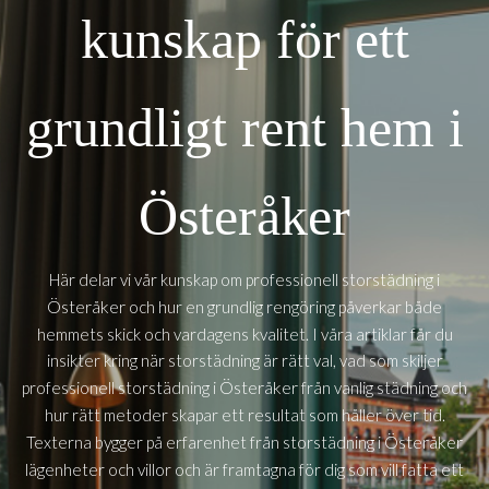
kunskap för ett
grundligt rent hem i
Österåker
Här delar vi vår kunskap om professionell storstädning i
Österåker
och hur en grundlig rengöring påverkar både
hemmets skick och vardagens kvalitet. I våra artiklar får du
insikter kring när storstädning är rätt val, vad som skiljer
Österåker
professionell storstädning i
från vanlig städning och
hur rätt metoder skapar ett resultat som håller över tid.
Österåker
Texterna bygger på erfarenhet från storstädning i
lägenheter och villor och är framtagna för dig som vill fatta ett