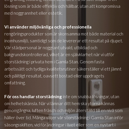
lösning som är både effektiv och hållbar, utan att kompromissa
med noggrannhet eller estetik.
Vi använder miljövänliga och professionella
rengöringsprodukter som är skonsamma mot både material och
inomhusmiljö, samtidigt som de levererar ett resultat på djupet.
Vår städpersonal är noggrant utvald, utbildad och
bakgrundskontrollerad, vilket är en självklarhet när vi utför
Gamla Stan
storstädning i privata hem i
. Genom fasta
arbetssätt och tydliga kvalitetsrutiner säkerställer vi ett jämnt
och pålitligt resultat, oavsett bostad eller uppdragets
omfattning.
För oss handlar storstädning
inte om snabba lösningar, utan
om helhetskänsla. När vi lämnar ditt hem ska ytorna kännas
genomgångna, luften fräsch och miljön återställd till en nivå som
Gamla Stan
håller över tid. Många väljer vår storstädning i
inför
säsongsskiften, vid förändringar i livet eller som en nystart i