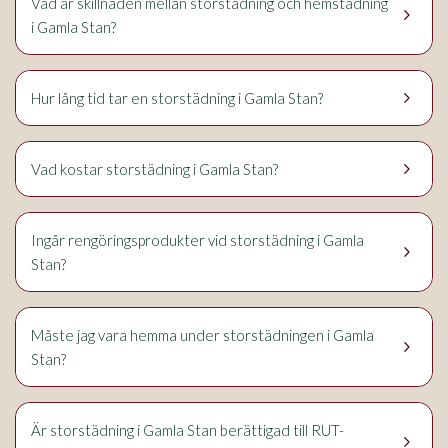
Vad är skillnaden mellan storstädning och hemstädning
keyboard_arrow_right
i Gamla Stan?
keyboard_arrow_right
Hur lång tid tar en storstädning i Gamla Stan?
keyboard_arrow_right
Vad kostar storstädning i Gamla Stan?
Ingår rengöringsprodukter vid storstädning i Gamla
keyboard_arrow_right
Stan?
Måste jag vara hemma under storstädningen i Gamla
keyboard_arrow_right
Stan?
Är storstädning i Gamla Stan berättigad till RUT-
keyboard_arrow_right