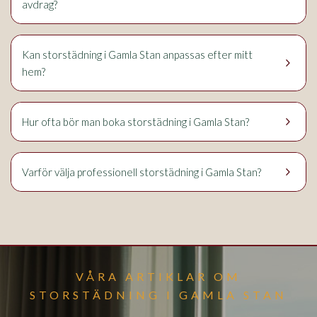
avdrag?
Kan storstädning i Gamla Stan anpassas efter mitt
keyboard_arrow_right
hem?
keyboard_arrow_right
Hur ofta bör man boka storstädning i Gamla Stan?
keyboard_arrow_right
Varför välja professionell storstädning i Gamla Stan?
VÅRA ARTIKLAR OM
STORSTÄDNING I GAMLA STAN