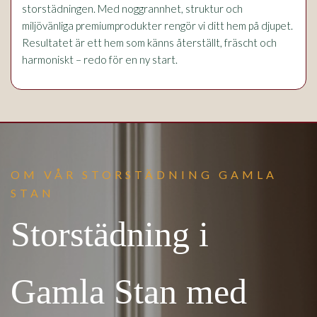
storstädningen. Med noggrannhet, struktur och
miljövänliga premiumprodukter rengör vi ditt hem på djupet.
Resultatet är ett hem som känns återställt, fräscht och
harmoniskt – redo för en ny start.
OM VÅR STORSTÄDNING GAMLA
STAN
Storstädning i
Gamla Stan med