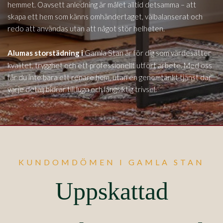
hemmet. Oavsett anledning är målet alltid detsamma – att
skapa ett hem som känns omhändertaget, välbalanserat och
redo att användas utan att något stör helheten.
Gamla Stan
Alumas storstädning i
är för dig som värdesätter
kvalitet, trygghet och ett professionellt utfört arbete. Med oss
får du inte bara ett renare hem, utan en genomtänkt tjänst där
varje detalj bidrar till lugn och långsiktig trivsel.
KUNDOMDÖMEN I GAMLA STAN
Uppskattad