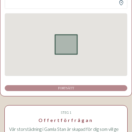
location_on
FORTSÄTT
STEG 1
Offertförfrågan
Vår storstädning i Gamla Stan är skapad för dig som vill ge