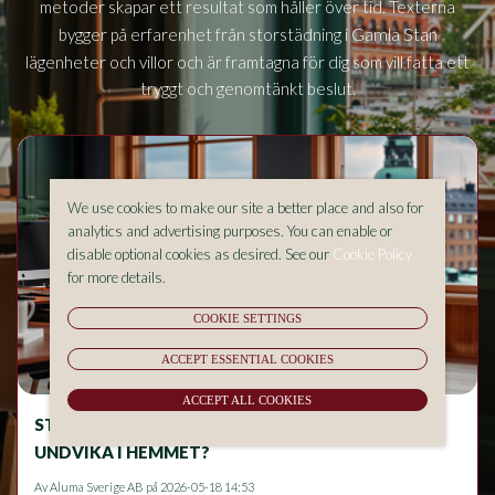
metoder skapar ett resultat som håller över tid. Texterna
Gamla Stan
bygger på erfarenhet från storstädning i
lägenheter och villor och är framtagna för dig som vill fatta ett
tryggt och genomtänkt beslut.
We use cookies to make our site a better place and also for
analytics and advertising purposes. You can enable or
disable optional cookies as desired. See our
Cookie Policy
for more details.
COOKIE SETTINGS
ACCEPT ESSENTIAL COOKIES
ACCEPT ALL COOKIES
STÄDNING OCH ALLERGIER – VAD BÖR DU
UNDVIKA I HEMMET?
Av
Aluma Sverige AB
på 2026-05-18 14:53