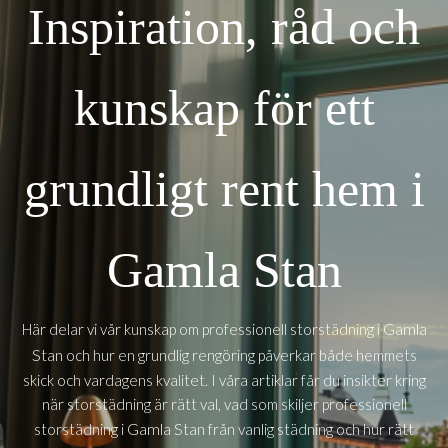
Inspiration, råd och
kunskap för ett
grundligt rent hem i
Gamla Stan
Gamla
Här delar vi vår kunskap om professionell storstädning i
Stan
och hur en grundlig rengöring påverkar både hemmets
skick och vardagens kvalitet. I våra artiklar får du insikter kring
när storstädning är rätt val, vad som skiljer professionell
Gamla Stan
storstädning i
från vanlig städning och hur rätt