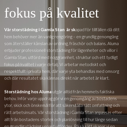
fokus på kvalitet
Gamla Stan
Vår storstädning i
är sk
apad för tillfällen då ditt
hem behöver mer än vanlig rengöring – en grundlig genomgång
som återställer känslan av ordning, fräschör och balans. Aluma
erbjuder professionell storstädning för lägenheter och villor i
Gamla Stan
, utförd med noggrannhet, struktur och ett tydligt
fokus på kvalitet i varje detalj. Vi arbetar metodiskt och
respektfullt i privata hem, där varje yta behandlas med omsorg
och där resultatet ska kännas direkt när arbetet är klart.
Storstädning hos Aluma
utgår alltid från hemmets faktiska
behov. Inför varje uppdrag gör vi en genomgång av bostadens
ytor, skick och önskemål för att säkerställa rätt omfattning och
Gamla Stan
rätt arbetsinsats. Vår storstädning i
anpassas efter
allt från bostadens storlek och planlösning till hur länge sedan
en grundlig städning senast utfördes. På så sätt skapar vi en