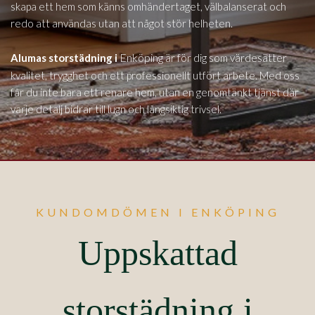
skapa ett hem som känns omhändertaget, välbalanserat och
redo att användas utan att något stör helheten.
Enköping
Alumas storstädning i
är för dig som värdesätter
kvalitet, trygghet och ett professionellt utfört arbete. Med oss
får du inte bara ett renare hem, utan en genomtänkt tjänst där
varje detalj bidrar till lugn och långsiktig trivsel.
KUNDOMDÖMEN I ENKÖPING
Uppskattad
storstädning i