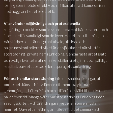
lösning som är både effektiv och hållbar, utan att kompromissa
med noggrannhet eller estetik.
Vi använder miljövänliga och professionella
rengöringsprodukter som är skonsamma mot både material och
inomhusmiljö, samtidigt som de levererar ett resultat på djupet.
Vår städpersonal är noggrant utvald, utbildad och
bakgrundskontrollerad, vilket är en självklarhet när vi utför
Enköping
storstädning i privata hem i
. Genom fasta arbetssätt
och tydliga kvalitetsrutiner säkerställer vi ett jämnt och pålitligt
resultat, oavsett bostad eller uppdragets omfattning.
För oss handlar storstädning
inte om snabba lösningar, utan
om helhetskänsla. När vi lämnar ditt hem ska ytorna kännas
genomgångna, luften fräsch och miljön återställd till en nivå som
Enköping
håller över tid. Många väljer vår storstädning i
inför
säsongsskiften, vid förändringar i livet eller som en nystart i
hemmet. Oavsett anledning är målet alltid detsamma – att