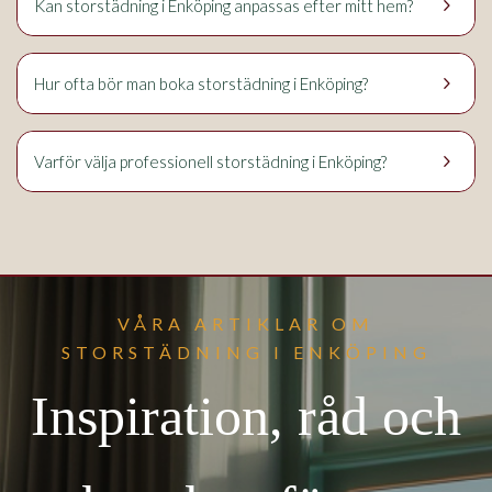
keyboard_arrow_right
Kan storstädning i Enköping anpassas efter mitt hem?
keyboard_arrow_right
Hur ofta bör man boka storstädning i Enköping?
keyboard_arrow_right
Varför välja professionell storstädning i Enköping?
VÅRA ARTIKLAR OM
STORSTÄDNING I ENKÖPING
Inspiration, råd och