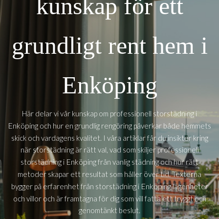
kunskap för ett
grundligt rent hem i
Enköping
Här delar vi vår kunskap om professionell storstädning i
Enköping
och hur en grundlig rengöring påverkar både hemmets
skick och vardagens kvalitet. I våra artiklar får du insikter kring
när storstädning är rätt val, vad som skiljer professionell
Enköping
storstädning i
från vanlig städning och hur rätt
metoder skapar ett resultat som håller över tid. Texterna
Enköping
bygger på erfarenhet från storstädning i
lägenheter
och villor och är framtagna för dig som vill fatta ett tryggt och
genomtänkt beslut.