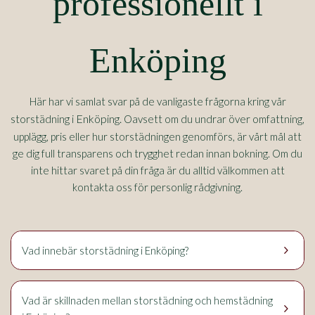
professionellt i
Enköping
Här har vi samlat svar på de vanligaste frågorna kring vår
Enköping.
storstädning i
Oavsett om du undrar över omfattning,
upplägg, pris eller hur storstädningen genomförs, är vårt mål att
ge dig full transparens och trygghet redan innan bokning. Om du
inte hittar svaret på din fråga är du alltid välkommen att
kontakta oss för personlig rådgivning.
keyboard_arrow_right
Vad innebär storstädning i Enköping?
Vad är skillnaden mellan storstädning och hemstädning
keyboard_arrow_right