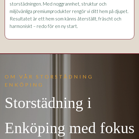
storstädningen. Med noggrannhet, struktur och
miljövänliga premiumprodukter rengör vi ditt hem på djupet.
Resultatet är ett hem som känns återställt, fräscht och
harmoniskt – redo för en ny start.
OM VÅR STORSTÄDNING
ENKÖPING
Storstädning i
Enköping med fokus