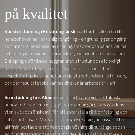
på kvalitet
Enköping
Vår storstädning i
är sk
apad för tillfällen då ditt
hem behöver mer än vanlig rengöring – en grundlig genomgång
som återställer känslan av ordning, fräschör och balans. Aluma
erbjuder professionell storstädning för lägenheter och villor i
Enköping
, utförd med noggrannhet, struktur och ett tydligt
fokus på kvalitet i varje detalj. Vi arbetar metodiskt och
respektfullt i privata hem, där varje yta behandlas med omsorg
och där resultatet ska kännas direkt när arbetet är klart.
Storstädning hos Aluma
utgår alltid från hemmets faktiska
behov. Inför varje uppdrag gör vi en genomgång av bostadens
ytor, skick och önskemål för att säkerställa rätt omfattning och
Enköping
rätt arbetsinsats. Vår storstädning i
anpassas efter
allt från bostadens storlek och planlösning till hur länge sedan
en grundlig städning senast utfördes. På så sätt skapar vi en