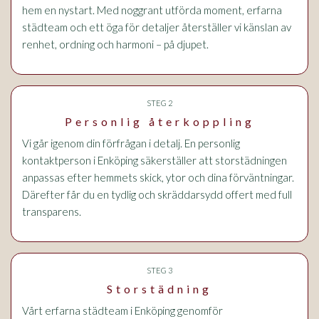
hem en nystart. Med noggrant utförda moment, erfarna
städteam och ett öga för detaljer återställer vi känslan av
renhet, ordning och harmoni – på djupet.
STEG 2
Personlig återkoppling
Vi går igenom din förfrågan i detalj. En personlig
kontaktperson i Enköping säkerställer att storstädningen
anpassas efter hemmets skick, ytor och dina förväntningar.
Därefter får du en tydlig och skräddarsydd offert med full
transparens.
STEG 3
Storstädning
Vårt erfarna städteam i Enköping genomför