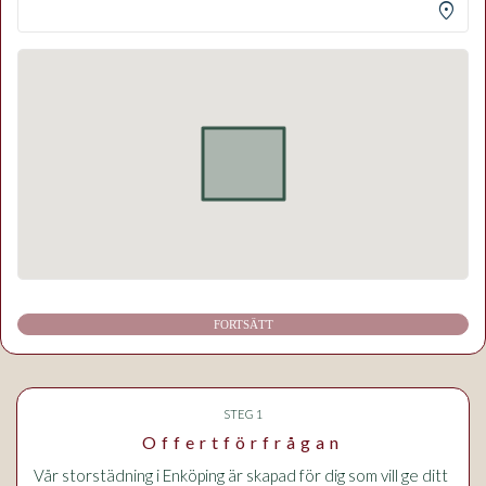
location_on
FORTSÄTT
STEG 1
Offertförfrågan
Vår storstädning i Enköping är skapad för dig som vill ge ditt