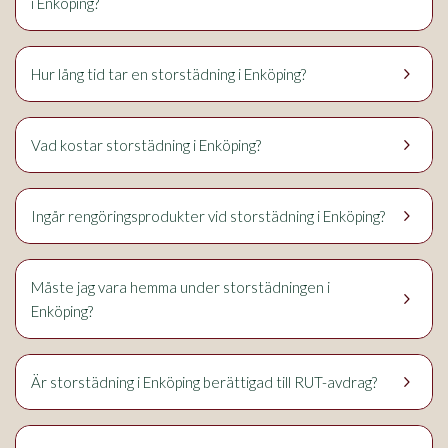
i Enköping?
keyboard_arrow_right
Hur lång tid tar en storstädning i Enköping?
keyboard_arrow_right
Vad kostar storstädning i Enköping?
keyboard_arrow_right
Ingår rengöringsprodukter vid storstädning i Enköping?
Måste jag vara hemma under storstädningen i
keyboard_arrow_right
Enköping?
keyboard_arrow_right
Är storstädning i Enköping berättigad till RUT-avdrag?