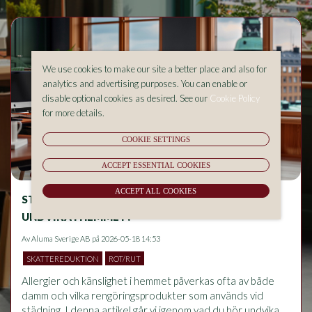
We use cookies to make our site a better place and also for
analytics and advertising purposes. You can enable or
disable optional cookies as desired. See our
Cookie Policy
for more details.
COOKIE SETTINGS
ACCEPT ESSENTIAL COOKIES
ACCEPT ALL COOKIES
STÄDNING OCH ALLERGIER – VAD BÖR DU
UNDVIKA I HEMMET?
Av
Aluma Sverige AB
på 2026-05-18 14:53
SKATTEREDUKTION
ROT/RUT
Allergier och känslighet i hemmet påverkas ofta av både 
damm och vilka rengöringsprodukter som används vid 
städning. I denna artikel går vi igenom vad du bör undvika 