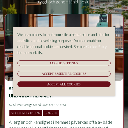
tryggt och genomtänkt beslut.
We use cookies to make our site a better place and also for
analytics and advertising purposes. You can enable or
disable optional cookies as desired. See our
Cookie Policy
for more details.
COOKIE SETTINGS
ACCEPT ESSENTIAL COOKIES
ACCEPT ALL COOKIES
STÄDNING OCH ALLERGIER – VAD BÖR DU
UNDVIKA I HEMMET?
Av
Aluma Sverige AB
på 2026-05-18 14:53
SKATTEREDUKTION
ROT/RUT
Allergier och känslighet i hemmet påverkas ofta av både 
damm och vilka rengöringsprodukter som används vid 