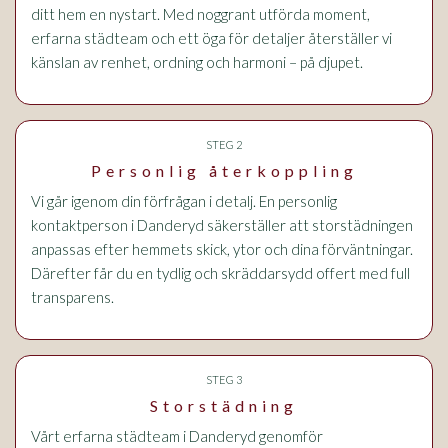
ditt hem en nystart. Med noggrant utförda moment,
erfarna städteam och ett öga för detaljer återställer vi
känslan av renhet, ordning och harmoni – på djupet.
STEG 2
Personlig återkoppling
Vi går igenom din förfrågan i detalj. En personlig
kontaktperson i Danderyd säkerställer att storstädningen
anpassas efter hemmets skick, ytor och dina förväntningar.
Därefter får du en tydlig och skräddarsydd offert med full
transparens.
STEG 3
Storstädning
Vårt erfarna städteam i Danderyd genomför