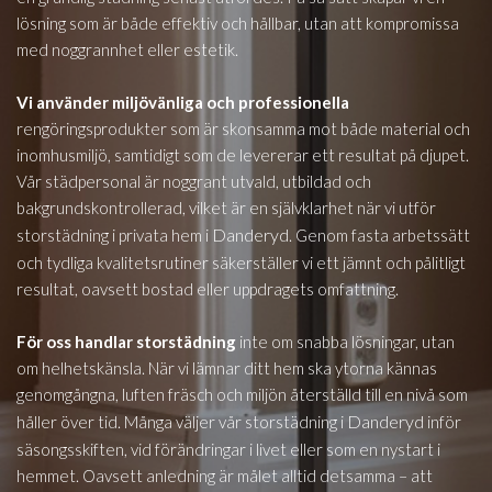
lösning som är både effektiv och hållbar, utan att kompromissa
med noggrannhet eller estetik.
Vi använder miljövänliga och professionella
rengöringsprodukter som är skonsamma mot både material och
inomhusmiljö, samtidigt som de levererar ett resultat på djupet.
Vår städpersonal är noggrant utvald, utbildad och
bakgrundskontrollerad, vilket är en självklarhet när vi utför
Danderyd
storstädning i privata hem i
. Genom fasta arbetssätt
och tydliga kvalitetsrutiner säkerställer vi ett jämnt och pålitligt
resultat, oavsett bostad eller uppdragets omfattning.
För oss handlar storstädning
inte om snabba lösningar, utan
om helhetskänsla. När vi lämnar ditt hem ska ytorna kännas
genomgångna, luften fräsch och miljön återställd till en nivå som
Danderyd
håller över tid. Många väljer vår storstädning i
inför
säsongsskiften, vid förändringar i livet eller som en nystart i
hemmet. Oavsett anledning är målet alltid detsamma – att