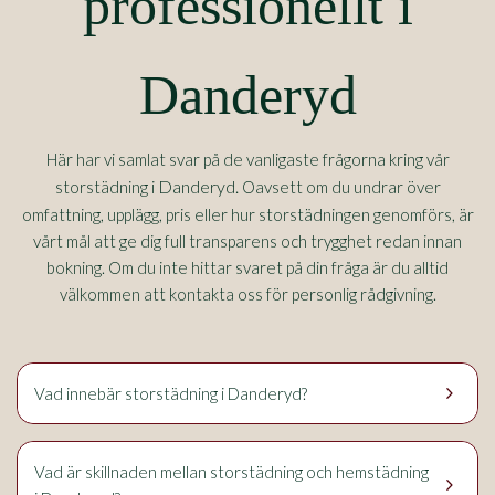
professionellt i
Danderyd
Här har vi samlat svar på de vanligaste frågorna kring vår
Danderyd.
storstädning i
Oavsett om du undrar över
omfattning, upplägg, pris eller hur storstädningen genomförs, är
vårt mål att ge dig full transparens och trygghet redan innan
bokning. Om du inte hittar svaret på din fråga är du alltid
välkommen att kontakta oss för personlig rådgivning.
keyboard_arrow_right
Vad innebär storstädning i Danderyd?
Vad är skillnaden mellan storstädning och hemstädning
keyboard_arrow_right