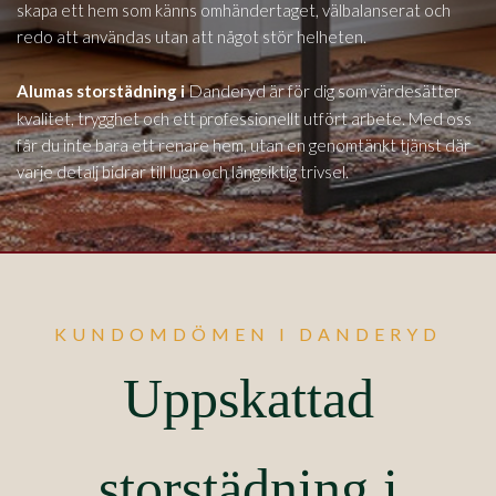
skapa ett hem som känns omhändertaget, välbalanserat och
redo att användas utan att något stör helheten.
Danderyd
Alumas storstädning i
är för dig som värdesätter
kvalitet, trygghet och ett professionellt utfört arbete. Med oss
får du inte bara ett renare hem, utan en genomtänkt tjänst där
varje detalj bidrar till lugn och långsiktig trivsel.
KUNDOMDÖMEN I DANDERYD
Uppskattad
storstädning i