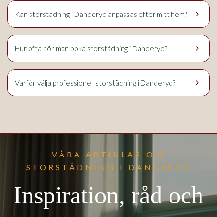
keyboard_arrow_right
Kan storstädning i Danderyd anpassas efter mitt hem?
keyboard_arrow_right
Hur ofta bör man boka storstädning i Danderyd?
keyboard_arrow_right
Varför välja professionell storstädning i Danderyd?
VÅRA ARTIKLAR OM
STORSTÄDNING I DANDERYD
Inspiration, råd och