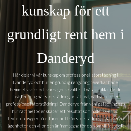
kunskap för ett
grundligt rent hem i
Danderyd
Här delar vi vår kunskap om professionell storstädning i
Danderyd
och hur en grundlig rengöring påverkar både
hemmets skick och vardagens kvalitet. I våra artiklar får du
insikter kring när storstädning är rätt val, vad som skiljer
Danderyd
professionell storstädning i
från vanlig städning och
hur rätt metoder skapar ett resultat som håller över tid.
Danderyd
Texterna bygger på erfarenhet från storstädning i
lägenheter och villor och är framtagna för dig som vill fatta ett