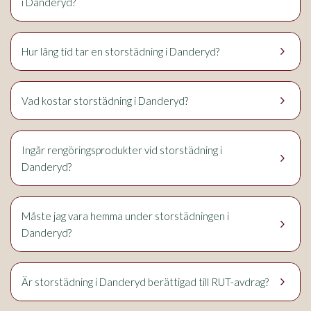
i Danderyd?
keyboard_arrow_right
Hur lång tid tar en storstädning i Danderyd?
keyboard_arrow_right
Vad kostar storstädning i Danderyd?
Ingår rengöringsprodukter vid storstädning i
keyboard_arrow_right
Danderyd?
Måste jag vara hemma under storstädningen i
keyboard_arrow_right
Danderyd?
keyboard_arrow_right
Är storstädning i Danderyd berättigad till RUT-avdrag?