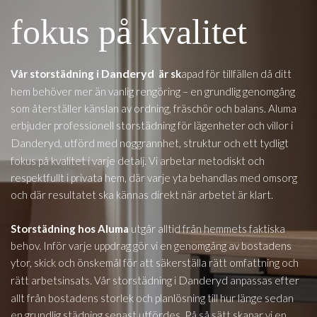
fokus på kvalitet
Danderyd
Vår storstädning i
är sk
apad för tillfällen då ditt
hem behöver mer än vanlig rengöring – en grundlig genomgång
som återställer känslan av ordning, fräschör och balans. Aluma
erbjuder professionell storstädning för lägenheter och villor i
Danderyd
, utförd med noggrannhet, struktur och ett tydligt
fokus på kvalitet i varje detalj. Vi arbetar metodiskt och
respektfullt i privata hem, där varje yta behandlas med omsorg
och där resultatet ska kännas direkt när arbetet är klart.
Storstädning hos Aluma
utgår alltid från hemmets faktiska
behov. Inför varje uppdrag gör vi en genomgång av bostadens
ytor, skick och önskemål för att säkerställa rätt omfattning och
Danderyd
rätt arbetsinsats. Vår storstädning i
anpassas efter
allt från bostadens storlek och planlösning till hur länge sedan
en grundlig städning senast utfördes. På så sätt skapar vi en