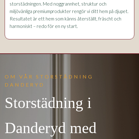
storstädningen. Med noggrannhet, struktur och
miljövänliga premiumprodukter rengör vi ditt hem på djupet.
Resultatet är ett hem som känns återställt, fräscht och
harmoniskt – redo för en ny start.
OM VÅR STORSTÄDNING
DANDERYD
Storstädning i
Danderyd med