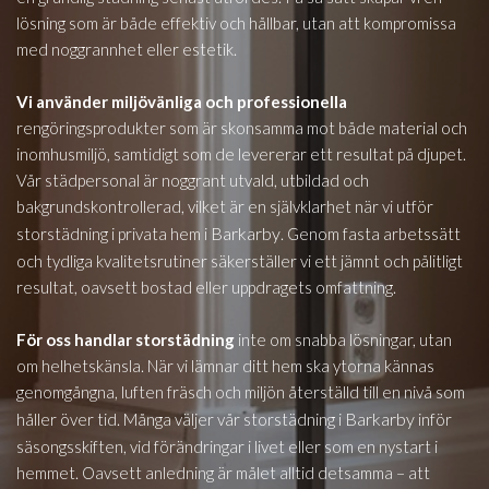
lösning som är både effektiv och hållbar, utan att kompromissa
med noggrannhet eller estetik.
Vi använder miljövänliga och professionella
rengöringsprodukter som är skonsamma mot både material och
inomhusmiljö, samtidigt som de levererar ett resultat på djupet.
Vår städpersonal är noggrant utvald, utbildad och
bakgrundskontrollerad, vilket är en självklarhet när vi utför
Barkarby
storstädning i privata hem i
. Genom fasta arbetssätt
och tydliga kvalitetsrutiner säkerställer vi ett jämnt och pålitligt
resultat, oavsett bostad eller uppdragets omfattning.
För oss handlar storstädning
inte om snabba lösningar, utan
om helhetskänsla. När vi lämnar ditt hem ska ytorna kännas
genomgångna, luften fräsch och miljön återställd till en nivå som
Barkarby
håller över tid. Många väljer vår storstädning i
inför
säsongsskiften, vid förändringar i livet eller som en nystart i
hemmet. Oavsett anledning är målet alltid detsamma – att