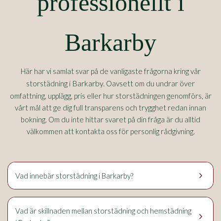
professionellt i
Barkarby
Här har vi samlat svar på de vanligaste frågorna kring vår
Barkarby.
storstädning i
Oavsett om du undrar över
omfattning, upplägg, pris eller hur storstädningen genomförs, är
vårt mål att ge dig full transparens och trygghet redan innan
bokning. Om du inte hittar svaret på din fråga är du alltid
välkommen att kontakta oss för personlig rådgivning.
keyboard_arrow_right
Vad innebär storstädning i Barkarby?
Vad är skillnaden mellan storstädning och hemstädning
keyboard_arrow_right