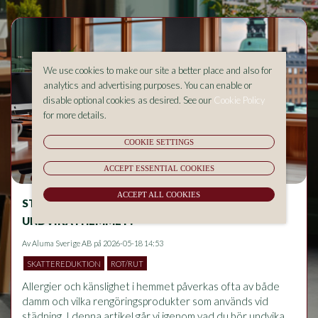
We use cookies to make our site a better place and also for
analytics and advertising purposes. You can enable or
disable optional cookies as desired. See our
Cookie Policy
for more details.
COOKIE SETTINGS
ACCEPT ESSENTIAL COOKIES
ACCEPT ALL COOKIES
STÄDNING OCH ALLERGIER – VAD BÖR DU
UNDVIKA I HEMMET?
Av
Aluma Sverige AB
på 2026-05-18 14:53
SKATTEREDUKTION
ROT/RUT
Allergier och känslighet i hemmet påverkas ofta av både 
damm och vilka rengöringsprodukter som används vid 
städning. I denna artikel går vi igenom vad du bör undvika 