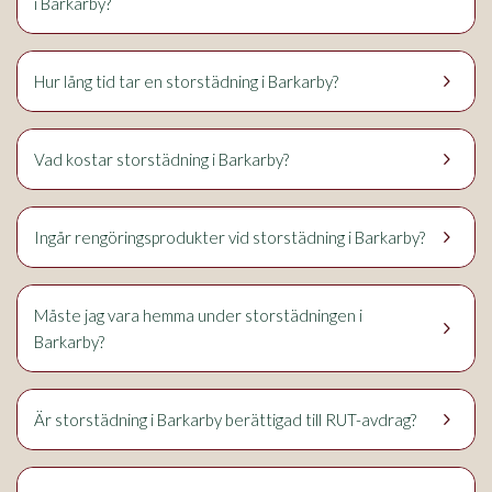
i Barkarby?
keyboard_arrow_right
Hur lång tid tar en storstädning i Barkarby?
keyboard_arrow_right
Vad kostar storstädning i Barkarby?
keyboard_arrow_right
Ingår rengöringsprodukter vid storstädning i Barkarby?
Måste jag vara hemma under storstädningen i
keyboard_arrow_right
Barkarby?
keyboard_arrow_right
Är storstädning i Barkarby berättigad till RUT-avdrag?