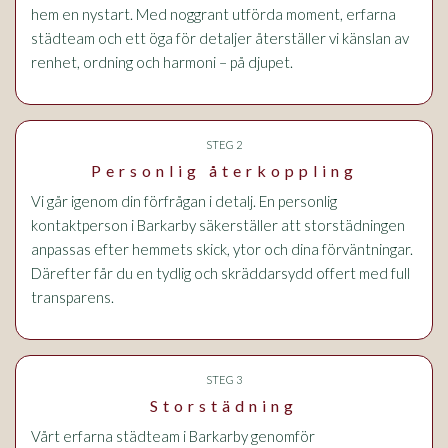
hem en nystart. Med noggrant utförda moment, erfarna
städteam och ett öga för detaljer återställer vi känslan av
renhet, ordning och harmoni – på djupet.
STEG 2
Personlig återkoppling
Vi går igenom din förfrågan i detalj. En personlig
kontaktperson i Barkarby säkerställer att storstädningen
anpassas efter hemmets skick, ytor och dina förväntningar.
Därefter får du en tydlig och skräddarsydd offert med full
transparens.
STEG 3
Storstädning
Vårt erfarna städteam i Barkarby genomför