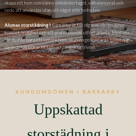
skapa ett hem som känns omhändertaget, välbalanserat och
redo att användas utan att något stör helheten.
Barkarby
Alumas storstädning i
är för dig som värdesätter
kvalitet, trygghet och ett professionellt utfört arbete. Med oss
får du inte bara ett renare hem, utan en genomtänkt tjänst där
varje detalj bidrar till lugn och långsiktig trivsel.
KUNDOMDÖMEN I BARKARBY
Uppskattad
storstädning i