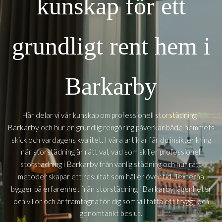
kunskap för ett
grundligt rent hem i
Barkarby
Här delar vi vår kunskap om professionell storstädning i
Barkarby
och hur en grundlig rengöring påverkar både hemmets
skick och vardagens kvalitet. I våra artiklar får du insikter kring
när storstädning är rätt val, vad som skiljer professionell
Barkarby
storstädning i
från vanlig städning och hur rätt
metoder skapar ett resultat som håller över tid. Texterna
Barkarby
bygger på erfarenhet från storstädning i
lägenheter
och villor och är framtagna för dig som vill fatta ett tryggt och
genomtänkt beslut.