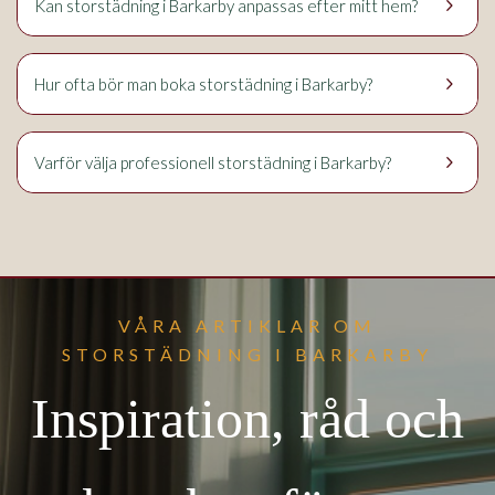
keyboard_arrow_right
Kan storstädning i Barkarby anpassas efter mitt hem?
keyboard_arrow_right
Hur ofta bör man boka storstädning i Barkarby?
keyboard_arrow_right
Varför välja professionell storstädning i Barkarby?
VÅRA ARTIKLAR OM
STORSTÄDNING I BARKARBY
Inspiration, råd och