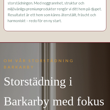
storstädningen. Med noggrannhet, struktur och
miljövänliga premiumprodukter rengör vi ditt hem på djupet.
Resultatet är ett hem som känns återställt, fräscht och
harmoniskt – redo för en ny start.
OM VÅR STORSTÄDNING
BARKARBY
Storstädning i
Barkarby med fokus