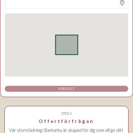
location_on
FORTSÄTT
STEG 1
Offertförfrågan
Vår storstädning i Barkarby är skapad för dig som vill ge ditt