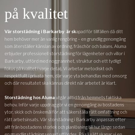
på kvalitet
Barkarby
Vår storstädning i
är sk
apad för tillfällen då ditt
hem behöver mer än vanlig rengöring – en grundlig genomgång
som återställer känslan av ordning, fräschör och balans. Aluma
erbjuder professionell storstädning för lägenheter och villor i
Barkarby
, utförd med noggrannhet, struktur och ett tydligt
fokus på kvalitet i varje detalj. Vi arbetar metodiskt och
respektfullt i privata hem, där varje yta behandlas med omsorg
och där resultatet ska kännas direkt när arbetet är klart.
Storstädning hos Aluma
utgår alltid från hemmets faktiska
behov. Inför varje uppdrag gör vi en genomgång av bostadens
ytor, skick och önskemål för att säkerställa rätt omfattning och
Barkarby
rätt arbetsinsats. Vår storstädning i
anpassas efter
allt från bostadens storlek och planlösning till hur länge sedan
en grundlig städning senast utfördes. På så sätt skapar vi en