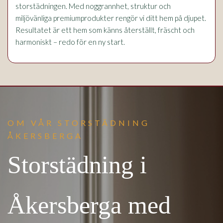
storstädningen. Med noggrannhet, struktur och
miljövänliga premiumprodukter rengör vi ditt hem på djupet.
Resultatet är ett hem som känns återställt, fräscht och
harmoniskt – redo för en ny start.
OM VÅR STORSTÄDNING
ÅKERSBERGA
Storstädning i
Åkersberga med