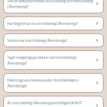
Vad är skillnaden mellan storstädning och hemstädning
keyboard_arrow_right
i Åkersberga?
keyboard_arrow_right
Hur lång tid tar en storstädning i Åkersberga?
keyboard_arrow_right
Vad kostar storstädning i Åkersberga?
Ingår rengöringsprodukter vid storstädning i
keyboard_arrow_right
Åkersberga?
Måste jag vara hemma under storstädningen i
keyboard_arrow_right
Åkersberga?
Är storstädning i Åkersberga berättigad till RUT-
keyboard_arrow_right