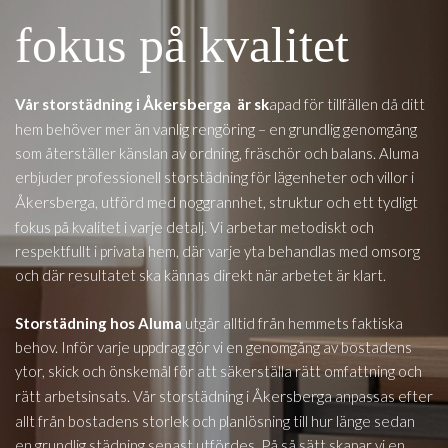
fokus på kvalitet
Åkersberga
Vår storstädning i
är sk
apad för tillfällen då ditt
hem behöver mer än vanlig rengöring – en grundlig genomgång
som återställer känslan av ordning, fräschör och balans. Aluma
erbjuder professionell storstädning för lägenheter och villor i
Åkersberga
, utförd med noggrannhet, struktur och ett tydligt
fokus på kvalitet i varje detalj. Vi arbetar metodiskt och
respektfullt i privata hem, där varje yta behandlas med omsorg
och där resultatet ska kännas direkt när arbetet är klart.
Storstädning hos Aluma
utgår alltid från hemmets faktiska
behov. Inför varje uppdrag gör vi en genomgång av bostadens
ytor, skick och önskemål för att säkerställa rätt omfattning och
Åkersberga
rätt arbetsinsats. Vår storstädning i
anpassas efter
allt från bostadens storlek och planlösning till hur länge sedan
en grundlig städning senast utfördes. På så sätt skapar vi en