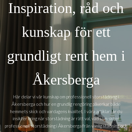
Inspiration, råd och
kunskap för ett
grundligt rent hem i
Åkersberga
Här delar vi vår kunskap om professionell storstädning i
Åkersberga
och hur en grundlig rengöring påverkar både
hemmets skick och vardagens kvalitet. I våra artiklar får du
insikter kring när storstädning är rätt val, vad som skiljer
Åkersberga
professionell storstädning i
från vanlig städning och