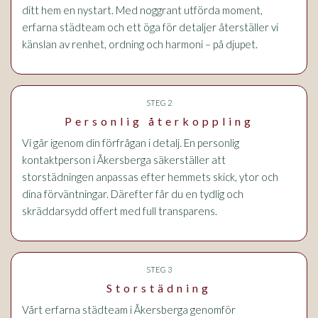
ditt hem en nystart. Med noggrant utförda moment,
erfarna städteam och ett öga för detaljer återställer vi
känslan av renhet, ordning och harmoni – på djupet.
STEG 2
Personlig återkoppling
Vi går igenom din förfrågan i detalj. En personlig
kontaktperson i Åkersberga säkerställer att
storstädningen anpassas efter hemmets skick, ytor och
dina förväntningar. Därefter får du en tydlig och
skräddarsydd offert med full transparens.
STEG 3
Storstädning
Vårt erfarna städteam i Åkersberga genomför