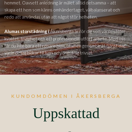
hemmet. Oavsett anledning är målet alltid detsamma – att
skapa ett hem som känns omhändertaget, välbalanserat och
redo att användas utan att något stör helheten.
Åkersberga
Alumas storstädning i
är för dig som värdesätter
kvalitet, trygghet och ett professionellt utfört arbete. Med oss
får du inte bara ett renare hem, utan en genomtänkt tjänst där
varje detalj bidrar till lugn och långsiktig trivsel.
KUNDOMDÖMEN I ÅKERSBERGA
Uppskattad