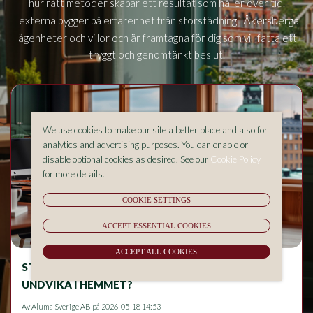
hur rätt metoder skapar ett resultat som håller över tid.
Åkersberga
Texterna bygger på erfarenhet från storstädning i
lägenheter och villor och är framtagna för dig som vill fatta ett
tryggt och genomtänkt beslut.
We use cookies to make our site a better place and also for
analytics and advertising purposes. You can enable or
disable optional cookies as desired. See our
Cookie Policy
for more details.
COOKIE SETTINGS
ACCEPT ESSENTIAL COOKIES
ACCEPT ALL COOKIES
STÄDNING OCH ALLERGIER – VAD BÖR DU
UNDVIKA I HEMMET?
Av
Aluma Sverige AB
på 2026-05-18 14:53