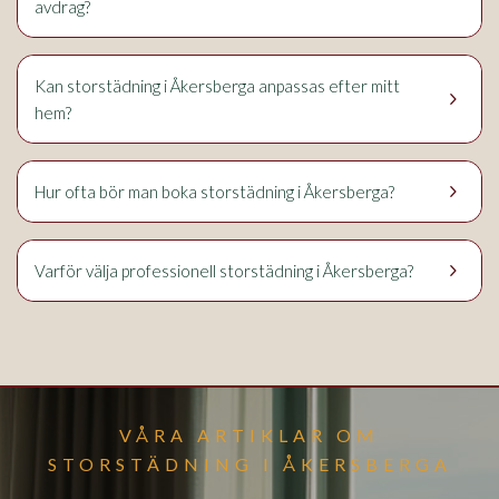
avdrag?
Kan storstädning i Åkersberga anpassas efter mitt
keyboard_arrow_right
hem?
keyboard_arrow_right
Hur ofta bör man boka storstädning i Åkersberga?
keyboard_arrow_right
Varför välja professionell storstädning i Åkersberga?
VÅRA ARTIKLAR OM
STORSTÄDNING I ÅKERSBERGA