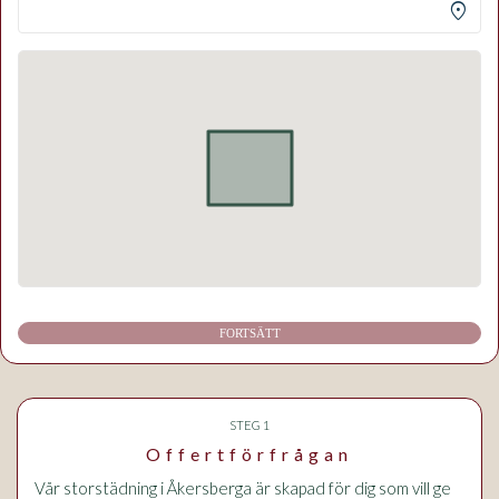
location_on
FORTSÄTT
STEG 1
Offertförfrågan
Vår storstädning i Åkersberga är skapad för dig som vill ge