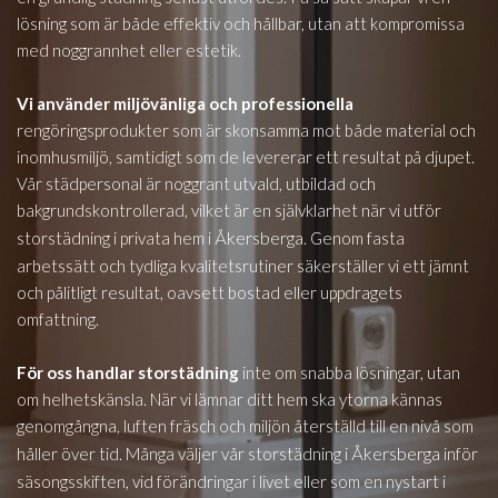
lösning som är både effektiv och hållbar, utan att kompromissa
med noggrannhet eller estetik.
Vi använder miljövänliga och professionella
rengöringsprodukter som är skonsamma mot både material och
inomhusmiljö, samtidigt som de levererar ett resultat på djupet.
Vår städpersonal är noggrant utvald, utbildad och
bakgrundskontrollerad, vilket är en självklarhet när vi utför
Åkersberga
storstädning i privata hem i
. Genom fasta
arbetssätt och tydliga kvalitetsrutiner säkerställer vi ett jämnt
och pålitligt resultat, oavsett bostad eller uppdragets
omfattning.
För oss handlar storstädning
inte om snabba lösningar, utan
om helhetskänsla. När vi lämnar ditt hem ska ytorna kännas
genomgångna, luften fräsch och miljön återställd till en nivå som
Åkersberga
håller över tid. Många väljer vår storstädning i
inför
säsongsskiften, vid förändringar i livet eller som en nystart i