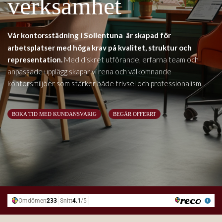
verksamhet
i Sollentuna
Vår kontorsstädning
är skapad för
arbetsplatser med höga krav på kvalitet, struktur och
representation.
Med diskret utförande, erfarna team och
anpassade upplägg skapar vi rena och välkomnande
kontorsmiljöer som stärker både trivsel och professionalism.
BOKA TID MED KUNDANSVARIG
BEGÄR OFFERRT