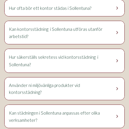
keyboard_arrow_right
Sollentuna
Hur ofta bör ett kontor städas i
?
Sollentuna
Kan kontorsstädning i
utföras utanför
keyboard_arrow_right
arbetstid?
i
Hur säkerställs sekretess vid kontorsstädning
keyboard_arrow_right
Sollentuna
?
Använder ni miljövänliga produkter vid
keyboard_arrow_right
kontorsstädning?
Sollentuna
Kan städningen i
anpassas efter olika
keyboard_arrow_right
verksamheter?