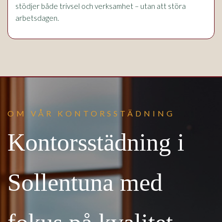
stödjer både trivsel och verksamhet – utan att störa
arbetsdagen.
OM VÅR KONTORSSTÄDNING
Kontorsstädning i
Sollentuna med