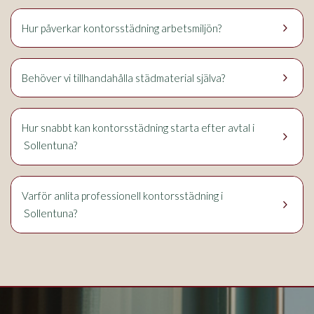
keyboard_arrow_right
Hur påverkar kontorsstädning arbetsmiljön?
keyboard_arrow_right
Behöver vi tillhandahålla städmaterial själva?
Hur snabbt kan kontorsstädning starta efter avtal i
keyboard_arrow_right
Sollentuna
?
Varför anlita professionell kontorsstädning i
keyboard_arrow_right
Sollentuna
?