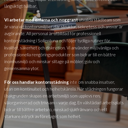
långsiktigt hållbar.
Vi arbetar med erfarna och noggrant
utvalda städteam som
är vana vid kontorsmiljöer där struktur, sekretess och ansvar är
avgörande. All personal är utbildad för professionell
Sollentuna
kontorsstädning i
och följer tydliga rutiner för
kvalitet, säkerhet och diskretion. Vi använder miljövänliga och
professionella rengöringsprodukter som bidrar till en bättre
inomhusmiljö och minskar slitage på möbler, golv och
gemensamma ytor.
För oss handlar kontorsstädning
inte om snabba insatser,
utan om kontinuitet och helhetskänsla. När städningen fungerar
i bakgrunden skapas en arbetsmiljö som upplevs ren,
välorganiserad och trivsam – varje dag. En välstädad arbetsplats
bidrar till bättre arbetsro, minskad sjukfrånvaro och ett
starkare intryck av företaget som helhet.