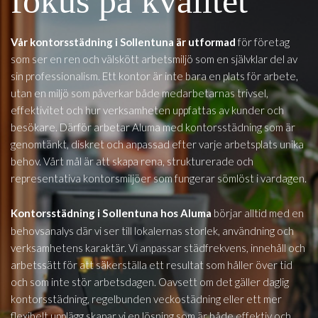
fokus på kvalitet
Vår kontorsstädning i Sollentuna är utformad
för företag
som ser en ren och välskött arbetsmiljö som en självklar del av
sin professionalism. Ett kontor är inte bara en plats för arbete,
utan en miljö som påverkar både medarbetarnas trivsel,
effektivitet och hur verksamheten uppfattas av kunder och
besökare. Därför arbetar Aluma med kontorsstädning som är
genomtänkt, diskret och anpassad efter varje arbetsplats unika
behov. Vårt mål är att skapa rena, strukturerade och
representativa kontorsmiljöer som fungerar sömlöst i vardagen.
Sollentuna
Kontorsstädning i
hos Aluma
börjar alltid med en
behovsanalys där vi ser till lokalernas storlek, användning och
verksamhetens karaktär. Vi anpassar städfrekvens, innehåll och
arbetssätt för att säkerställa ett resultat som håller över tid
och som inte stör arbetsdagen. Oavsett om det gäller daglig
kontorsstädning, regelbunden veckostädning eller ett mer
flexibelt upplägg skapar vi en lösning som är både effektiv och