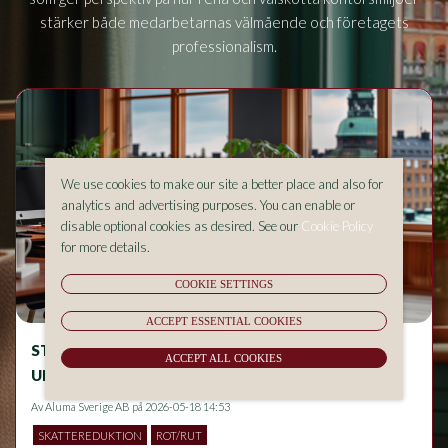
stärker både medarbetarnas välmående och företagets
professionalism.
We use cookies to make our site a better place and also for
analytics and advertising purposes. You can enable or
disable optional cookies as desired. See our
Cookie Policy
for more details.
COOKIE SETTINGS
ACCEPT ESSENTIAL COOKIES
STÄDNING OCH ALLERGIER – VAD BÖR DU
ACCEPT ALL COOKIES
UNDVIKA I HEMMET?
Av
Aluma Sverige AB
på 2026-05-18 14:53
SKATTEREDUKTION
ROT/RUT