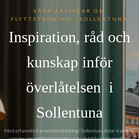
VÅRA ARTIKLAR OM
FLYTTSTÄDNING I SOLLENTUNA
Inspiration, råd och
kunskap inför
överlåtelsen i
Sollentuna
Sollentuna
Med erfarenhet av kontorsstädning i
delar vi artiklar
som ger perspektiv på hur rena och välskötta kontorsmiljöer