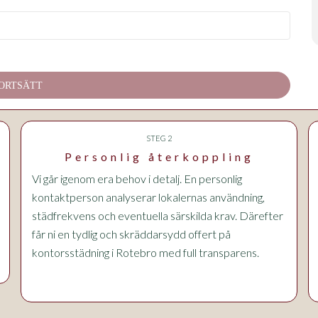
ORTSÄTT
STEG 2
Personlig återkoppling
Vi går igenom era behov i detalj. En personlig
kontaktperson analyserar lokalernas användning,
städfrekvens och eventuella särskilda krav. Därefter
får ni en tydlig och skräddarsydd offert på
kontorsstädning i Rotebro med full transparens.