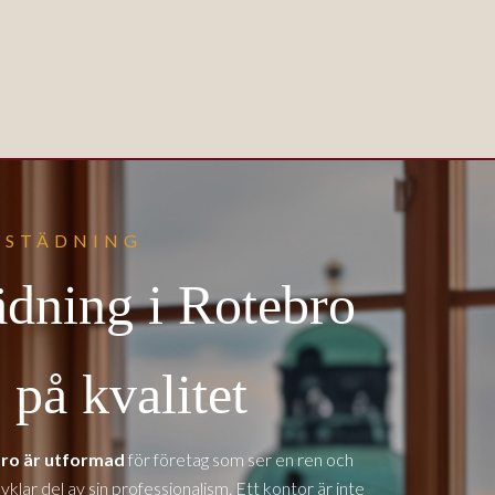
SSTÄDNING
ädning i Rotebro
på kvalitet
bro är utformad
för företag som ser en ren och
vklar del av sin professionalism. Ett kontor är inte