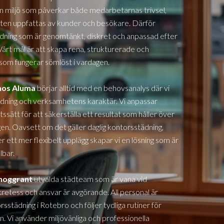
 en miljö som påverkar både medarbetarnas trivsel,
eten uppfattas av kunder och besökare. Därför
ning som är genomtänkt, diskret och anpassad efter
Vårt mål är att skapa rena, strukturerade och
som fungerar sömlöst i vardagen.
os Aluma
börjar alltid med en behovsanalys där vi
vändning och verksamhetens karaktär. Vi anpassar
ssätt för att säkerställa ett resultat som håller över
en. Oavsett om det gäller daglig kontorsstädning,
 ett mer flexibelt upplägg skapar vi en lösning som är
lbar.
 noggrant
utvalda städteam som är vana vid
kretess och ansvar är avgörande. All personal är
orsstädning i
Rotebro
och följer tydliga rutiner för
n. Vi använder miljövänliga och professionella