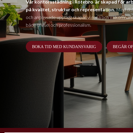
Vår kontorsstädning
i Rotebro
är skapad för ar
på kvalitet, struktur och representation.
Med disk
och anpassade upplägg skapar vi rena och välkomnan
både trivsel och professionalism.
BOKA TID MED KUNDANSVARIG
BEGÄR O