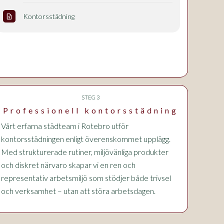
Kontorsstädning
request_quote
STEG 3
Professionell kontorsstädning
Vårt erfarna städteam i Rotebro utför
kontorsstädningen enligt överenskommet upplägg.
Med strukturerade rutiner, miljövänliga produkter
och diskret närvaro skapar vi en ren och
representativ arbetsmiljö som stödjer både trivsel
och verksamhet – utan att störa arbetsdagen.