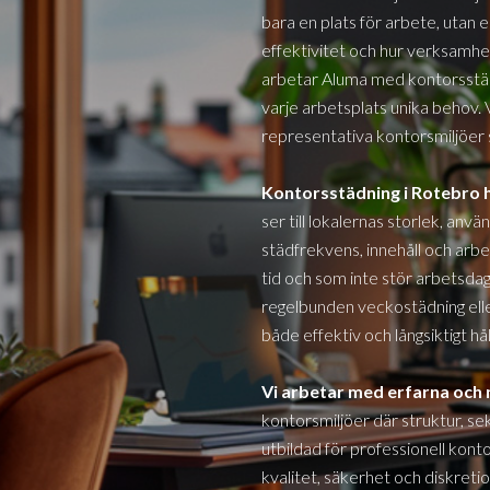
bara en plats för arbete, utan
effektivitet och hur verksamh
arbetar Aluma med kontorsstäd
varje arbetsplats unika behov. 
representativa kontorsmiljöer 
Kontorsstädning i
Rotebro
h
ser till lokalernas storlek, an
städfrekvens, innehåll och arbet
tid och som inte stör arbetsdag
regelbunden veckostädning eller
både effektiv och långsiktigt hål
Vi arbetar med erfarna och
kontorsmiljöer där struktur, se
utbildad för professionell kont
kvalitet, säkerhet och diskretio