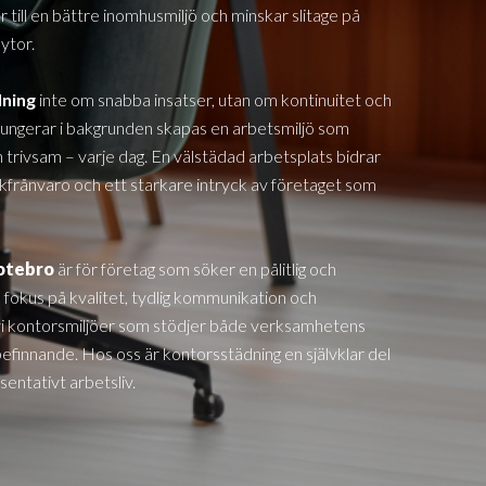
till en bättre inomhusmiljö och minskar slitage på
ytor.
dning
inte om snabba insatser, utan om kontinuitet och
fungerar i bakgrunden skapas en arbetsmiljö som
 trivsam – varje dag. En välstädad arbetsplats bidrar
jukfrånvaro och ett starkare intryck av företaget som
otebro
är för företag som söker en pålitlig och
 fokus på kvalitet, tydlig kommunikation och
i kontorsmiljöer som stödjer både verksamhetens
innande. Hos oss är kontorsstädning en självklar del
entativt arbetsliv.