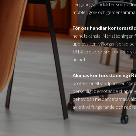
rengöringsprodukter som bidrar 
möbler, golv och gemensamma 
För oss handlar kontorsstä
helhetskänsla. När städningen 
upplevs ren, välorganiserad och
till bättre arbetsro, minskad s
helhet.
Alumas kontorsstädning i
R
professionell städpartner. Med
personligt bemötande skapar v
behov och medarbetarnas välbef
av ett välfungerande och repres