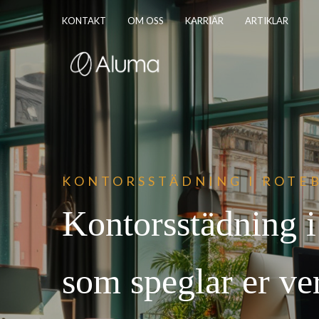
KONTAKT
OM OSS
KARRIÄR
ARTIKLAR
KONTORSSTÄDNING I
ROTE
Kontorsstädning 
som speglar er v