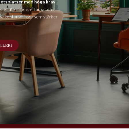
betsplatser med höga krav
ret utförande, erfarna team
de kontorsmiljöer som stärker
FFERRT