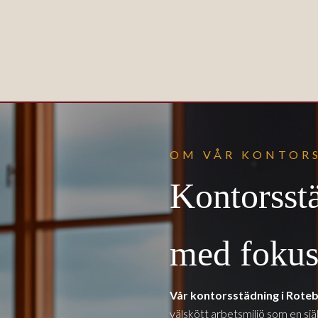
OM VÅR KONTOR
Kontorsst
med fokus 
Vår kontorsstädning i Rote
välskött arbetsmiljö som en själ