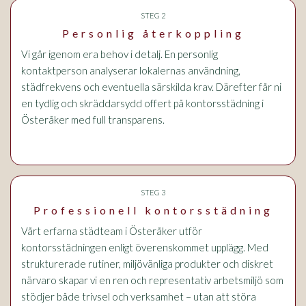
STEG 2
Personlig återkoppling
Vi går igenom era behov i detalj. En personlig
kontaktperson analyserar lokalernas användning,
städfrekvens och eventuella särskilda krav. Därefter får ni
en tydlig och skräddarsydd offert på kontorsstädning i
Österåker med full transparens.
STEG 3
Professionell kontorsstädning
Vårt erfarna städteam i Österåker utför
kontorsstädningen enligt överenskommet upplägg. Med
strukturerade rutiner, miljövänliga produkter och diskret
närvaro skapar vi en ren och representativ arbetsmiljö som
stödjer både trivsel och verksamhet – utan att störa