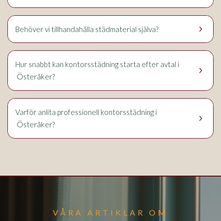
keyboard_arrow_right
Behöver vi tillhandahålla städmaterial själva?
Hur snabbt kan kontorsstädning starta efter avtal i
keyboard_arrow_right
Österåker
?
Varför anlita professionell kontorsstädning i
keyboard_arrow_right
Österåker
?
VÅRA ARTIKLAR OM