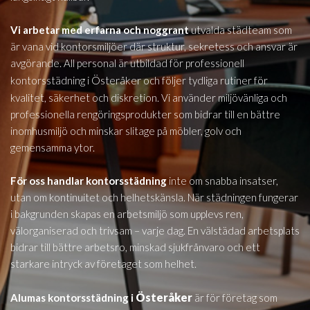
Vi arbetar med erfarna och noggrant
utvalda städteam som
är vana vid kontorsmiljöer där struktur, sekretess och ansvar är
avgörande. All personal är utbildad för professionell
Österåker
kontorsstädning i
och följer tydliga rutiner för
kvalitet, säkerhet och diskretion. Vi använder miljövänliga och
professionella rengöringsprodukter som bidrar till en bättre
inomhusmiljö och minskar slitage på möbler, golv och
gemensamma ytor.
För oss handlar kontorsstädning
inte om snabba insatser,
utan om kontinuitet och helhetskänsla. När städningen fungerar
i bakgrunden skapas en arbetsmiljö som upplevs ren,
välorganiserad och trivsam – varje dag. En välstädad arbetsplats
bidrar till bättre arbetsro, minskad sjukfrånvaro och ett
starkare intryck av företaget som helhet.
Österåker
Alumas kontorsstädning i
är för företag som