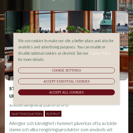
We use cookies to make our site a better place and also for
analytics and advertising purposes. You can enable or
disable optional cookies as desired. See our
Cookie Policy
for more details.
COOKIE SETTINGS
ACCEPT ESSENTIAL COOKIES
STÄDNING OCH ALLERGIER – VAD BÖR DU
ACCEPT ALL COOKIES
UNDVIKA I HEMMET?
Av
Aluma Sverige AB
på 2026-05-18 14:53
SKATTEREDUKTION
ROT/RUT
Allergier och känslighet i hemmet påverkas ofta av både 
damm och vilka rengöringsprodukter som används vid 