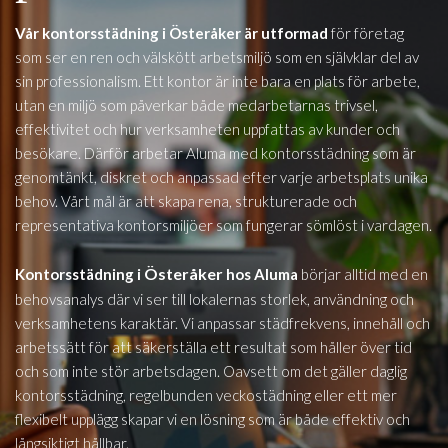
Vår kontorsstädning i Österåker är utformad
för företag
som ser en ren och välskött arbetsmiljö som en självklar del av
sin professionalism. Ett kontor är inte bara en plats för arbete,
utan en miljö som påverkar både medarbetarnas trivsel,
effektivitet och hur verksamheten uppfattas av kunder och
besökare. Därför arbetar Aluma med kontorsstädning som är
genomtänkt, diskret och anpassad efter varje arbetsplats unika
behov. Vårt mål är att skapa rena, strukturerade och
representativa kontorsmiljöer som fungerar sömlöst i vardagen.
Österåker
Kontorsstädning i
hos Aluma
börjar alltid med en
behovsanalys där vi ser till lokalernas storlek, användning och
verksamhetens karaktär. Vi anpassar städfrekvens, innehåll och
arbetssätt för att säkerställa ett resultat som håller över tid
och som inte stör arbetsdagen. Oavsett om det gäller daglig
kontorsstädning, regelbunden veckostädning eller ett mer
flexibelt upplägg skapar vi en lösning som är både effektiv och
långsiktigt hållbar.