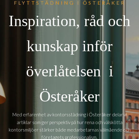
FLYTTSTÄDNING I ÖSTERÅKER
Inspiration, råd och
kunskap inför
överlåtelsen i
Österåker
Österåker
Med erfarenhet av kontorsstädning i
delar vi
artiklar som ger perspektiv på hur rena och välskötta
kontorsmiljöer stärker både medarbetarnas välmående och
företagets professionalism.