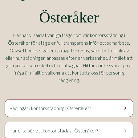
Österåker
Här har vi samlat vanliga frågor om vår kontorsstädning i
Österåker
för att ge er full transparens inför ett samarbete.
Oavsett om det gäller upplägg, frekvens, säkerhet, miljökrav
eller hur städningen anpassas efter er verksamhet, är målet att
göra processen enkel och förutsägbar. Hittar ni inte svaret på er
fråga är ni alltid välkomna att kontakta oss för personlig
rådgivning.
keyboard_arrow_right
Österåker
Vad ingår i kontorsstädning i
?
keyboard_arrow_right
Österåker
Hur ofta bör ett kontor städas i
?