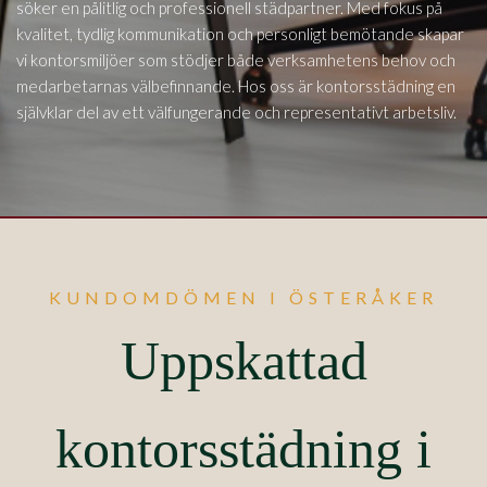
söker en pålitlig och professionell städpartner. Med fokus på
kvalitet, tydlig kommunikation och personligt bemötande skapar
vi kontorsmiljöer som stödjer både verksamhetens behov och
medarbetarnas välbefinnande. Hos oss är kontorsstädning en
självklar del av ett välfungerande och representativt arbetsliv.
KUNDOMDÖMEN I ÖSTERÅKER
Uppskattad
kontorsstädning i