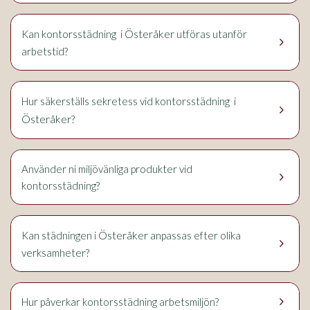
Österåker
Kan kontorsstädning i
utföras utanför
keyboard_arrow_right
arbetstid?
i
Hur säkerställs sekretess vid kontorsstädning
keyboard_arrow_right
Österåker
?
Använder ni miljövänliga produkter vid
keyboard_arrow_right
kontorsstädning?
Österåker
Kan städningen i
anpassas efter olika
keyboard_arrow_right
verksamheter?
keyboard_arrow_right
Hur påverkar kontorsstädning arbetsmiljön?