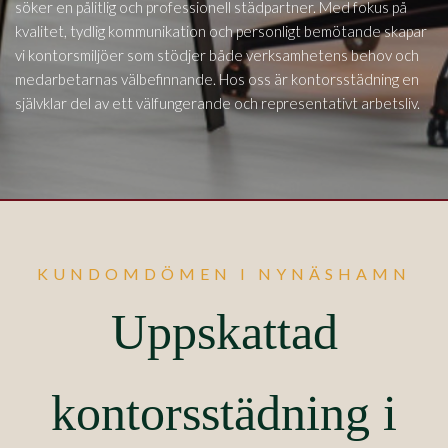
söker en pålitlig och professionell städpartner. Med fokus på
kvalitet, tydlig kommunikation och personligt bemötande skapar
vi kontorsmiljöer som stödjer både verksamhetens behov och
medarbetarnas välbefinnande. Hos oss är kontorsstädning en
självklar del av ett välfungerande och representativt arbetsliv.
KUNDOMDÖMEN I NYNÄSHAMN
Uppskattad
kontorsstädning i