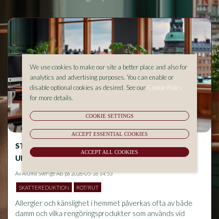
We use cookies to make our site a better place and also for
analytics and advertising purposes. You can enable or
disable optional cookies as desired. See our
Cookie Policy
for more details.
COOKIE SETTINGS
ACCEPT ESSENTIAL COOKIES
STÄDNING OCH ALLERGIER – VAD BÖR DU
ACCEPT ALL COOKIES
UNDVIKA I HEMMET?
Av
Aluma Sverige AB
på 2026-05-18 14:53
SKATTEREDUKTION
ROT/RUT
Allergier och känslighet i hemmet påverkas ofta av både 
damm och vilka rengöringsprodukter som används vid 