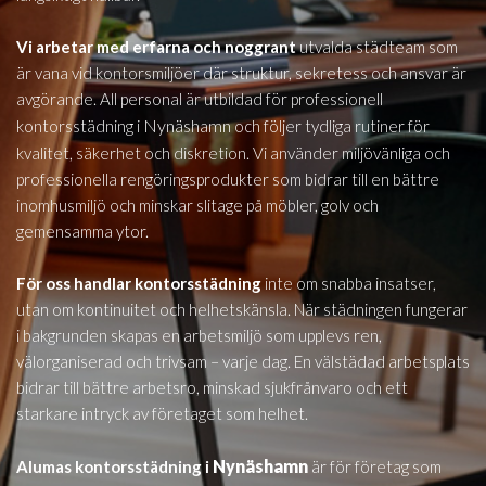
Vi arbetar med erfarna och noggrant
utvalda städteam som
är vana vid kontorsmiljöer där struktur, sekretess och ansvar är
avgörande. All personal är utbildad för professionell
Nynäshamn
kontorsstädning i
och följer tydliga rutiner för
kvalitet, säkerhet och diskretion. Vi använder miljövänliga och
professionella rengöringsprodukter som bidrar till en bättre
inomhusmiljö och minskar slitage på möbler, golv och
gemensamma ytor.
För oss handlar kontorsstädning
inte om snabba insatser,
utan om kontinuitet och helhetskänsla. När städningen fungerar
i bakgrunden skapas en arbetsmiljö som upplevs ren,
välorganiserad och trivsam – varje dag. En välstädad arbetsplats
bidrar till bättre arbetsro, minskad sjukfrånvaro och ett
starkare intryck av företaget som helhet.
Nynäshamn
Alumas kontorsstädning i
är för företag som