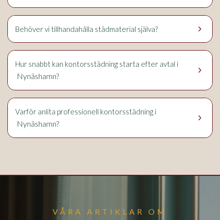
keyboard_arrow_right
Behöver vi tillhandahålla städmaterial själva?
Hur snabbt kan kontorsstädning starta efter avtal i
keyboard_arrow_right
Nynäshamn
?
Varför anlita professionell kontorsstädning i
keyboard_arrow_right
Nynäshamn
?
VÅRA ARTIKLAR OM