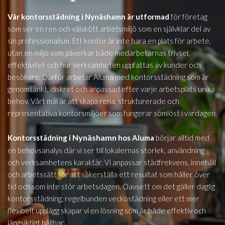
Vår kontorsstädning i Nynäshamn är utformad
för företag
som ser en ren och välskött arbetsmiljö som en självklar del av
sin professionalism. Ett kontor är inte bara en plats för arbete,
utan en miljö som påverkar både medarbetarnas trivsel,
effektivitet och hur verksamheten uppfattas av kunder och
besökare. Därför arbetar Aluma med kontorsstädning som är
genomtänkt, diskret och anpassad efter varje arbetsplats unika
behov. Vårt mål är att skapa rena, strukturerade och
representativa kontorsmiljöer som fungerar sömlöst i vardagen.
Nynäshamn
Kontorsstädning i
hos Aluma
börjar alltid med
en behovsanalys där vi ser till lokalernas storlek, användning
och verksamhetens karaktär. Vi anpassar städfrekvens, innehåll
och arbetssätt för att säkerställa ett resultat som håller över
tid och som inte stör arbetsdagen. Oavsett om det gäller daglig
kontorsstädning, regelbunden veckostädning eller ett mer
flexibelt upplägg skapar vi en lösning som är både effektiv och
långsiktigt hållbar.