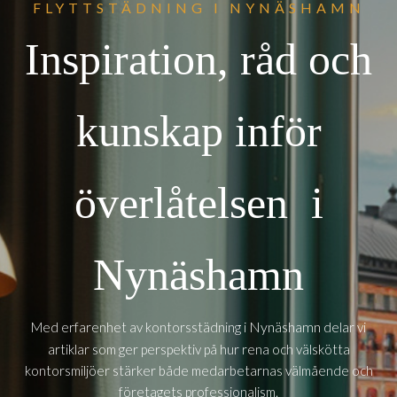
FLYTTSTÄDNING I NYNÄSHAMN
Inspiration, råd och
kunskap inför
överlåtelsen i
Nynäshamn
Nynäshamn
Med erfarenhet av kontorsstädning i
delar vi
artiklar som ger perspektiv på hur rena och välskötta
kontorsmiljöer stärker både medarbetarnas välmående och
företagets professionalism.