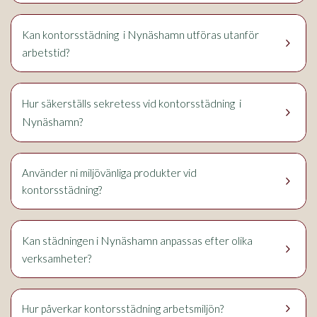
Nynäshamn
Kan kontorsstädning i
utföras utanför
keyboard_arrow_right
arbetstid?
i
Hur säkerställs sekretess vid kontorsstädning
keyboard_arrow_right
Nynäshamn
?
Använder ni miljövänliga produkter vid
keyboard_arrow_right
kontorsstädning?
Nynäshamn
Kan städningen i
anpassas efter olika
keyboard_arrow_right
verksamheter?
keyboard_arrow_right
Hur påverkar kontorsstädning arbetsmiljön?