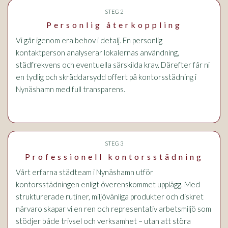
STEG 2
Personlig återkoppling
Vi går igenom era behov i detalj. En personlig
kontaktperson analyserar lokalernas användning,
städfrekvens och eventuella särskilda krav. Därefter får ni
en tydlig och skräddarsydd offert på kontorsstädning i
Nynäshamn med full transparens.
STEG 3
Professionell kontorsstädning
Vårt erfarna städteam i Nynäshamn utför
kontorsstädningen enligt överenskommet upplägg. Med
strukturerade rutiner, miljövänliga produkter och diskret
närvaro skapar vi en ren och representativ arbetsmiljö som
stödjer både trivsel och verksamhet – utan att störa