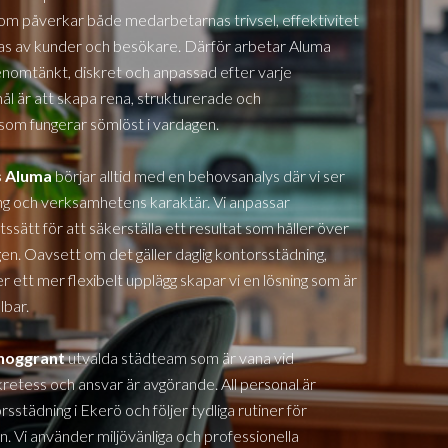
 som påverkar både medarbetarnas trivsel, effektivitet
s av kunder och besökare. Därför arbetar Aluma
nomtänkt, diskret och anpassad efter varje
ål är att skapa rena, strukturerade och
som fungerar sömlöst i vardagen.
 Aluma
börjar alltid med en behovsanalys där vi ser
ning och verksamhetens karaktär. Vi anpassar
ssätt för att säkerställa ett resultat som håller över
en. Oavsett om det gäller daglig kontorsstädning,
 ett mer flexibelt upplägg skapar vi en lösning som är
lbar.
 noggrant
utvalda städteam som är vana vid
kretess och ansvar är avgörande. All personal är
orsstädning i
Ekerö
och följer tydliga rutiner för
n. Vi använder miljövänliga och professionella