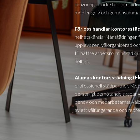
rengöringsprodukter som bidrar 
möbler, golv och gemensamma 
För oss handlar kontorsstä
helhetskänsla. När städningen 
upplevs ren, välorganiserad och
till bättre arbetsro, minskad s
helhet.
Alumas kontorsstädning i
E
professionell städpartner. Med
personligt bemötande skapar v
behov och medarbetarnas välbef
av ett välfungerande och repres