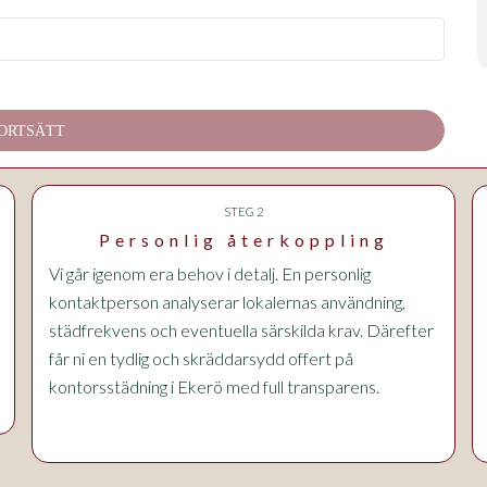
ORTSÄTT
STEG 2
Personlig återkoppling
Vi går igenom era behov i detalj. En personlig
kontaktperson analyserar lokalernas användning,
städfrekvens och eventuella särskilda krav. Därefter
får ni en tydlig och skräddarsydd offert på
kontorsstädning i Ekerö med full transparens.