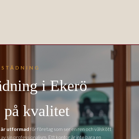
SSTÄDNING
ädning i Ekerö
på kvalitet
ö är utformad
för företag som ser en ren och välskött
 av sin professionalism. Ett kontor är inte bara en