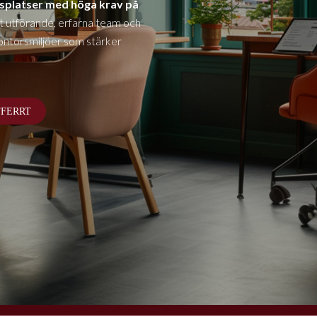
splatser med höga krav på
 utförande, erfarna team och
ontorsmiljöer som stärker
FFERRT