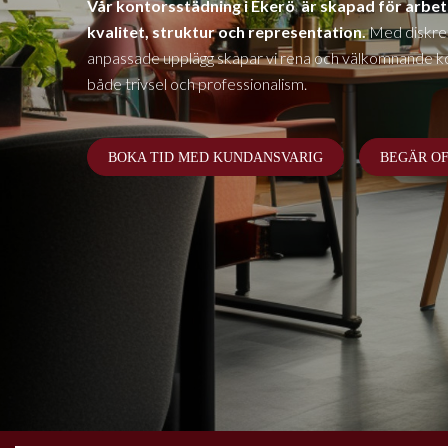
Vår kontorsstädning
i Ekerö
är skapad för arbet
kvalitet, struktur och representation.
Med diskret
anpassade upplägg skapar vi rena och välkomnande k
både trivsel och professionalism.
BOKA TID MED KUNDANSVARIG
BEGÄR O