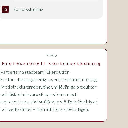
Kontorsstädning
request_quote
STEG 3
Professionell kontorsstädning
Vårt erfarna städteam i Ekerö utför
kontorsstädningen enligt överenskommet upplägg.
Med strukturerade rutiner, miljövänliga produkter
och diskret närvaro skapar vi en ren och
representativ arbetsmiljö som stödjer både trivsel
och verksamhet – utan att störa arbetsdagen.