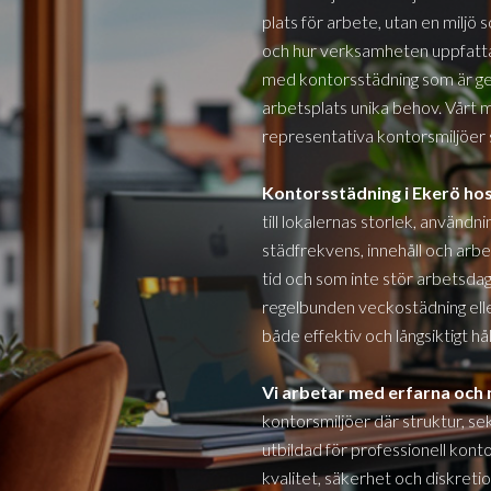
plats för arbete, utan en miljö
och hur verksamheten uppfatta
med kontorsstädning som är ge
arbetsplats unika behov. Vårt m
representativa kontorsmiljöer 
Kontorsstädning i
Ekerö
hos
till lokalernas storlek, använd
städfrekvens, innehåll och arbet
tid och som inte stör arbetsdag
regelbunden veckostädning eller
både effektiv och långsiktigt hål
Vi arbetar med erfarna och
kontorsmiljöer där struktur, se
utbildad för professionell kont
kvalitet, säkerhet och diskretio