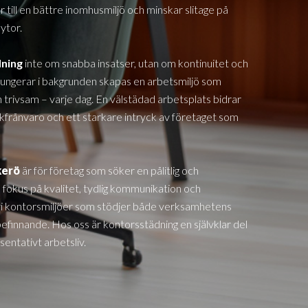
till en bättre inomhusmiljö och minskar slitage på
ytor.
dning
inte om snabba insatser, utan om kontinuitet och
fungerar i bakgrunden skapas en arbetsmiljö som
 trivsam – varje dag. En välstädad arbetsplats bidrar
jukfrånvaro och ett starkare intryck av företaget som
kerö
är för företag som söker en pålitlig och
 fokus på kvalitet, tydlig kommunikation och
i kontorsmiljöer som stödjer både verksamhetens
innande. Hos oss är kontorsstädning en självklar del
entativt arbetsliv.