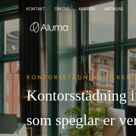
KONTAKT
OM OSS
KARRIÄR
ARTIKLAR
KONTORSSTÄDNING I
EKER
Kontorsstädning 
som speglar er v