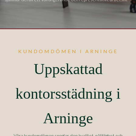
KUNDOMDÖMEN I ARNINGE
Uppskattad
kontorsstädning i
Arninge
Våra kundomdömen speglar den kvalitet, pålitlighet och