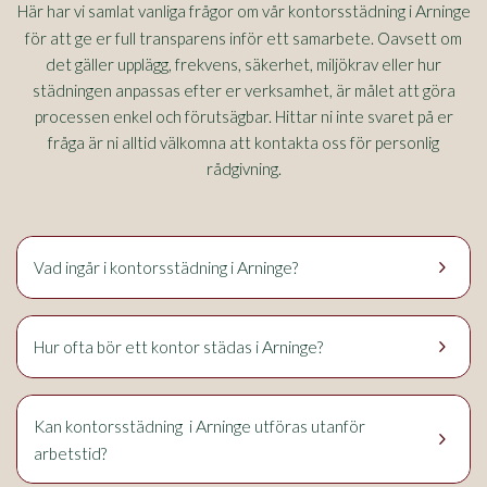
Arninge
Här har vi samlat vanliga frågor om vår kontorsstädning i
för att ge er full transparens inför ett samarbete. Oavsett om
det gäller upplägg, frekvens, säkerhet, miljökrav eller hur
städningen anpassas efter er verksamhet, är målet att göra
processen enkel och förutsägbar. Hittar ni inte svaret på er
fråga är ni alltid välkomna att kontakta oss för personlig
rådgivning.
keyboard_arrow_right
Arninge
Vad ingår i kontorsstädning i
?
keyboard_arrow_right
Arninge
Hur ofta bör ett kontor städas i
?
Arninge
Kan kontorsstädning i
utföras utanför
keyboard_arrow_right
arbetstid?