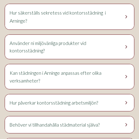
i
Hur säkerställs sekretess vid kontorsstädning
keyboard_arrow_right
Arninge
?
Använder ni miljövänliga produkter vid
keyboard_arrow_right
kontorsstädning?
Arninge
Kan städningen i
anpassas efter olika
keyboard_arrow_right
verksamheter?
keyboard_arrow_right
Hur påverkar kontorsstädning arbetsmiljön?
keyboard_arrow_right
Behöver vi tillhandahålla städmaterial själva?