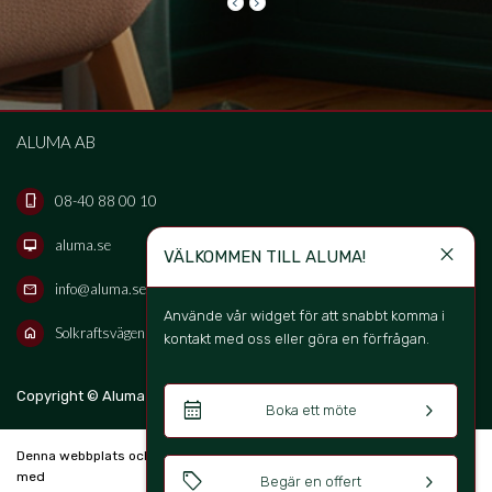
keyboard_arrow_left
keyboard_arrow_right
ALUMA AB
08-40 88 00 10
phone_iphone
aluma.se
desktop_mac
close
VÄLKOMMEN TILL ALUMA!
info@aluma.se
mail
Använde vår widget för att snabbt komma i 
Solkraftsvägen 16B, 135 70 Stockholm, Sweden
home
kontakt med oss eller göra en förfrågan. 
keyboard_arrow_up
Copyright © Aluma Sverige AB 2026
SV
calendar_month
keyboard_arrow_right
Boka ett möte
Denna webbplats och bokningssystem är skapad
sell
keyboard_arrow_right
med
Begär en offert