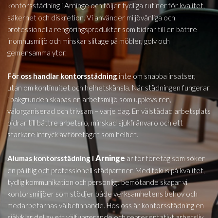
Arninge
kontorsstädning i
och följer tydliga rutiner för kvalitet,
säkerhet och diskretion. Vi använder miljövänliga och
professionella rengöringsprodukter som bidrar till en bättre
inomhusmiljö och minskar slitage på möbler, golv och
gemensamma ytor.
För oss handlar kontorsstädning
inte om snabba insatser,
utan om kontinuitet och helhetskänsla. När städningen fungerar
i bakgrunden skapas en arbetsmiljö som upplevs ren,
välorganiserad och trivsam – varje dag. En välstädad arbetsplats
bidrar till bättre arbetsro, minskad sjukfrånvaro och ett
starkare intryck av företaget som helhet.
Arninge
Alumas kontorsstädning i
är för företag som söker
en pålitlig och professionell städpartner. Med fokus på kvalitet,
tydlig kommunikation och personligt bemötande skapar vi
kontorsmiljöer som stödjer både verksamhetens behov och
medarbetarnas välbefinnande. Hos oss är kontorsstädning en
självklar del av ett välfungerande och representativt arbetsliv.