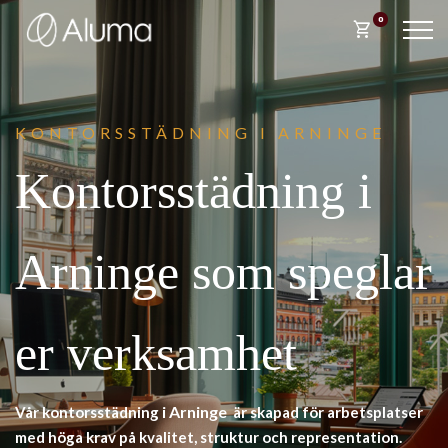
0
shopping_cart
KONTORSSTÄDNING I
ARNINGE
Kontorsstädning i
Arninge som speglar
er verksamhet
i Arninge
Vår kontorsstädning
är skapad för arbetsplatser
med höga krav på kvalitet, struktur och representation.