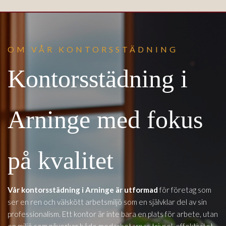
OM VÅR KONTORSSTÄDNING
Kontorsstädning i
Arninge med fokus
på kvalitet
Vår kontorsstädning i Arninge är utformad
för företag som
ser en ren och välskött arbetsmiljö som en självklar del av sin
professionalism. Ett kontor är inte bara en plats för arbete, utan