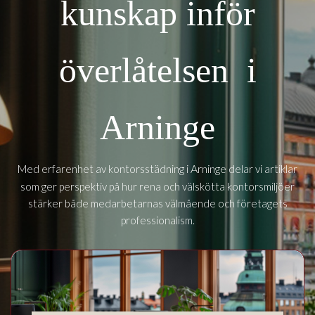
kunskap inför
överlåtelsen i
Arninge
Arninge
Med erfarenhet av kontorsstädning i
delar vi artiklar
som ger perspektiv på hur rena och välskötta kontorsmiljöer
stärker både medarbetarnas välmående och företagets
professionalism.