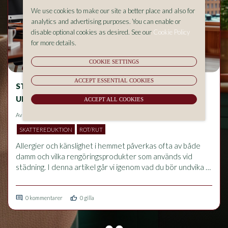
We use cookies to make our site a better place and also for
analytics and advertising purposes. You can enable or
disable optional cookies as desired. See our
Cookie Policy
for more details.
COOKIE SETTINGS
ACCEPT ESSENTIAL COOKIES
STÄDNING OCH ALLERGIER – VAD BÖR DU
UNDVIKA I HEMMET?
ACCEPT ALL COOKIES
Av
Aluma Sverige AB
på 2026-05-18 14:53
SKATTEREDUKTION
ROT/RUT
Allergier och känslighet i hemmet påverkas ofta av både 
damm och vilka rengöringsprodukter som används vid 
städning. I denna artikel går vi igenom vad du bör undvika 
för att minska allergiska besvär, hur rätt städrutiner 
förbättrar inomhusmiljön och vilka vanliga misstag som kan 
comment
thumb_up
förvärra problem med luftvägar och känslighet.
0 kommentarer
0 gilla