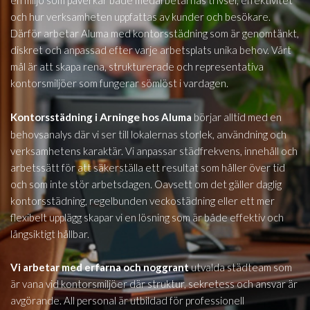
en miljö som påverkar både medarbetarnas trivsel, effektivitet
och hur verksamheten uppfattas av kunder och besökare.
Därför arbetar Aluma med kontorsstädning som är genomtänkt,
diskret och anpassad efter varje arbetsplats unika behov. Vårt
mål är att skapa rena, strukturerade och representativa
kontorsmiljöer som fungerar sömlöst i vardagen.
Arninge
Kontorsstädning i
hos Aluma
börjar alltid med en
behovsanalys där vi ser till lokalernas storlek, användning och
verksamhetens karaktär. Vi anpassar städfrekvens, innehåll och
arbetssätt för att säkerställa ett resultat som håller över tid
och som inte stör arbetsdagen. Oavsett om det gäller daglig
kontorsstädning, regelbunden veckostädning eller ett mer
flexibelt upplägg skapar vi en lösning som är både effektiv och
långsiktigt hållbar.
Vi arbetar med erfarna och noggrant
utvalda städteam som
är vana vid kontorsmiljöer där struktur, sekretess och ansvar är
avgörande. All personal är utbildad för professionell