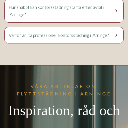
Hur snabbt kan kontorsstädning starta efter avtal i
keyboard_arrow_right
Arninge
?
keyboard_arrow_right
Arninge
Varför anlita professionell kontorsstädning i
?
VÅRA ARTIKLAR OM
FLYTTSTÄDNING I ARNINGE
Inspiration, råd och