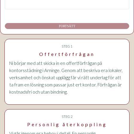
FORTSÄTT
STEG 1
Offertförfrågan
Ni börjar med att skicka in en offertförfrågan på
kontorsstädning i Arninge. Genom att beskriva era lokaler,
verksamhet och önskat upplägg får vi rätt underlag för att
ta fram en lösning som passar just ert kontor. Förfrågan är
kostnadsfri och utan bindning.
STEG 2
Personlig återkoppling
Vi går igenom era behov i detalj. En personlig