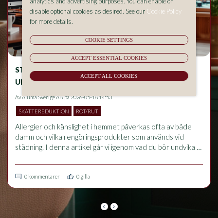
analytics and advertising purposes. You can enable or
disable optional cookies as desired. See our
Cookie Policy
for more details.
COOKIE SETTINGS
ACCEPT ESSENTIAL COOKIES
STÄDNING OCH ALLERGIER – VAD BÖR DU
ACCEPT ALL COOKIES
UNDVIKA I HEMMET?
Av
Aluma Sverige AB
på 2026-05-18 14:53
SKATTEREDUKTION
ROT/RUT
Allergier och känslighet i hemmet påverkas ofta av både 
damm och vilka rengöringsprodukter som används vid 
städning. I denna artikel går vi igenom vad du bör undvika 
för att minska allergiska besvär, hur rätt städrutiner 
förbättrar inomhusmiljön och vilka vanliga misstag som kan 
comment
thumb_up
förvärra problem med luftvägar och känslighet.
0 kommentarer
0 gilla
keyboard_arrow_left
keyboard_arrow_right