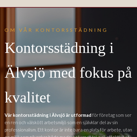
OM VÅR KONTORSSTÄDNING
Kontorsstädning i
Älvsjö med fokus på
kvalitet
Vår kontorsstädning i Älvsjö är utformad
för företag som ser
en ren och välskött arbetsmiljö som en självklar del av sin
professionalism. Ett kontor är inte bara en plats för arbete, utan