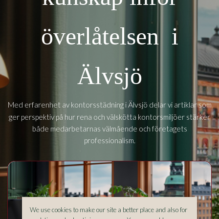
överlåtelsen i
Älvsjö
Älvsjö
Med erfarenhet av kontorsstädning i
delar vi artiklar som
ger perspektiv på hur rena och välskötta kontorsmiljöer stärker
både medarbetarnas välmående och företagets
professionalism.
We use cookies to make our site a better place and also for