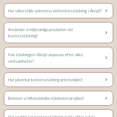
keyboard_arrow_right
i Älvsjö
Hur säkerställs sekretess vid kontorsstädning
?
Använder ni miljövänliga produkter vid
keyboard_arrow_right
kontorsstädning?
Älvsjö
Kan städningen i
anpassas efter olika
keyboard_arrow_right
verksamheter?
keyboard_arrow_right
Hur påverkar kontorsstädning arbetsmiljön?
keyboard_arrow_right
Behöver vi tillhandahålla städmaterial själva?
Hur snabbt kan kontorsstädning starta efter avtal i