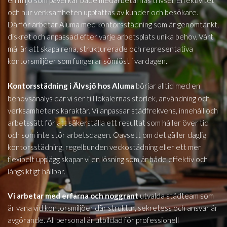
en miljö som påverkar både medarbetarnas trivsel, effektivitet
och hur verksamheten uppfattas av kunder och besökare.
Därför arbetar Aluma med kontorsstädning som är genomtänkt,
diskret och anpassad efter varje arbetsplats unika behov. Vårt
mål är att skapa rena, strukturerade och representativa
kontorsmiljöer som fungerar sömlöst i vardagen.
Älvsjö
Kontorsstädning i
hos Aluma
börjar alltid med en
behovsanalys där vi ser till lokalernas storlek, användning och
verksamhetens karaktär. Vi anpassar städfrekvens, innehåll och
arbetssätt för att säkerställa ett resultat som håller över tid
och som inte stör arbetsdagen. Oavsett om det gäller daglig
kontorsstädning, regelbunden veckostädning eller ett mer
flexibelt upplägg skapar vi en lösning som är både effektiv och
långsiktigt hållbar.
Vi arbetar med erfarna och noggrant
utvalda städteam som
är vana vid kontorsmiljöer där struktur, sekretess och ansvar är
avgörande. All personal är utbildad för professionell