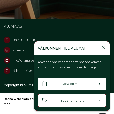
ALUMA AB
08-40 88 00 10
phone_iphone
close
VÄLKOMMEN TILL ALUMA!
aluma.se
desktop_mac
info@aluma.se
mail
Använde vår widget för att snabbt komma i 
kontakt med oss eller göra en förfrågan. 
Solkraftsvägen 16B, 135 70 Stockholm, Sweden
home
calendar_month
keyboard_arrow_right
Boka ett möte
keyboard_arrow_up
Copyright © Aluma Sverige AB 2026
SV
Denna webbplats och bokningssystem är skapad
sell
keyboard_arrow_right
Begär en offert
med