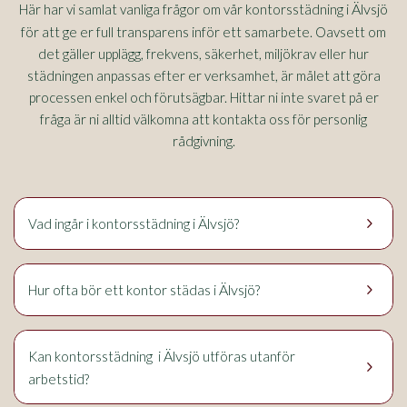
Älvsjö
Här har vi samlat vanliga frågor om vår kontorsstädning i
för att ge er full transparens inför ett samarbete. Oavsett om
det gäller upplägg, frekvens, säkerhet, miljökrav eller hur
städningen anpassas efter er verksamhet, är målet att göra
processen enkel och förutsägbar. Hittar ni inte svaret på er
fråga är ni alltid välkomna att kontakta oss för personlig
rådgivning.
keyboard_arrow_right
Älvsjö
Vad ingår i kontorsstädning i
?
keyboard_arrow_right
Älvsjö
Hur ofta bör ett kontor städas i
?
Älvsjö
Kan kontorsstädning i
utföras utanför
keyboard_arrow_right
arbetstid?