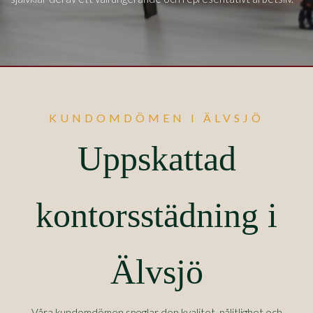
KUNDOMDÖMEN I ÄLVSJÖ
Uppskattad
kontorsstädning i
Älvsjö
Våra kundomdömen speglar den kvalitet, pålitlighet och