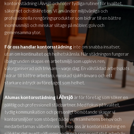
Älvsjö
kontorsstädning i
och följer tydliga rutiner för kvalitet,
säkerhet och diskretion. Vi använder miljövänliga och
professionella rengöringsprodukter som bidrar till en bättre
inomhusmiljö och minskar slitage på möbler, golv och
gemensamma ytor.
För oss handlar kontorsstädning
inte om snabba insatser,
utan om kontinuitet och helhetskänsla. När städningen fungerar
i bakgrunden skapas en arbetsmiljö som upplevs ren,
välorganiserad och trivsam – varje dag. En välstädad arbetsplats
bidrar till bättre arbetsro, minskad sjukfrånvaro och ett
starkare intryck av företaget som helhet.
Älvsjö
Alumas kontorsstädning i
är för företag som söker en
pålitlig och professionell städpartner. Med fokus på kvalitet,
tydlig kommunikation och personligt bemötande skapar vi
kontorsmiljöer som stödjer både verksamhetens behov och
medarbetarnas välbefinnande. Hos oss är kontorsstädning en
självklar del av ett välfungerande och representativt arbetsliv.