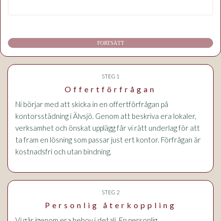
FORTSÄTT
STEG 1
Offertförfrågan
Ni börjar med att skicka in en offertförfrågan på
kontorsstädning i Älvsjö. Genom att beskriva era lokaler,
verksamhet och önskat upplägg får vi rätt underlag för att
ta fram en lösning som passar just ert kontor. Förfrågan är
kostnadsfri och utan bindning.
STEG 2
Personlig återkoppling
Vi går igenom era behov i detalj. En personlig