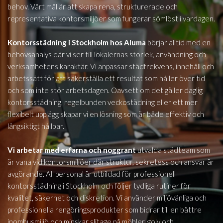
behov. Vårt mål är att skapa rena, strukturerade och
representativa kontorsmiljöer som fungerar sömlöst i vardagen.
Kontorsstädning i Stockholm hos Aluma
börjar alltid med en
behovsanalys där vi ser till lokalernas storlek, användning och
verksamhetens karaktär. Vi anpassar städfrekvens, innehåll och
arbetssätt för att säkerställa ett resultat som håller över tid
och som inte stör arbetsdagen. Oavsett om det gäller daglig
kontorsstädning, regelbunden veckostädning eller ett mer
flexibelt upplägg skapar vi en lösning som är både effektiv och
långsiktigt hållbar.
Vi arbetar med erfarna och noggrant
utvalda städteam som
är vana vid kontorsmiljöer där struktur, sekretess och ansvar är
avgörande. All personal är utbildad för professionell
kontorsstädning i Stockholm och följer tydliga rutiner för
kvalitet, säkerhet och diskretion. Vi använder miljövänliga och
professionella rengöringsprodukter som bidrar till en bättre
inomhusmiljö och minskar slitage på möbler, golv och