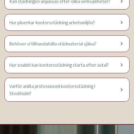
keyboard_arrow_right
Kan städningen anpassas efter olika verksamheter?
keyboard_arrow_right
Hur påverkar kontorsstädning arbetsmiljön?
keyboard_arrow_right
Behöver vi tillhandahålla städmaterial själva?
keyboard_arrow_right
Hur snabbt kan kontorsstädning starta efter avtal?
Varför anlita professionell kontorsstädning i
keyboard_arrow_right
Stockholm?