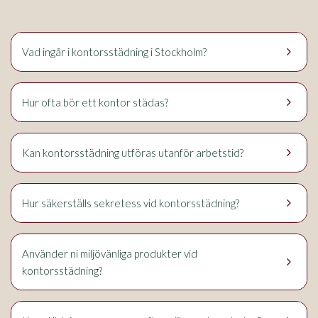
keyboard_arrow_right
Vad ingår i kontorsstädning i Stockholm?
keyboard_arrow_right
Hur ofta bör ett kontor städas?
keyboard_arrow_right
Kan kontorsstädning utföras utanför arbetstid?
keyboard_arrow_right
Hur säkerställs sekretess vid kontorsstädning?
Använder ni miljövänliga produkter vid
keyboard_arrow_right
kontorsstädning?