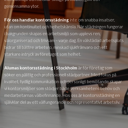
gemensamma ytor.
För oss handlar kontorsstädning
inte om snabba insatser,
utan om kontinuitet och helhetskänsla. När städningen fungerar
i bakgrunden skapas en arbetsmiljö som upplevs ren,
välorganiserad och trivsam – varje dag. En välstädad arbetsplats
bidrar till bättre arbetsro, minskad sjukfrånvaro och ett
starkare intryck av företaget som helhet.
Alumas kontorsstädning i Stockholm
är för företag som
söker en pålitlig och professionell städpartner. Med fokus på
kvalitet, tydlig kommunikation och personligt bemötande skapar
vi kontorsmiljöer som stödjer både verksamhetens behov och
medarbetarnas välbefinnande. Hos oss är kontorsstädning en
självklar del av ett välfungerande och representativt arbetsliv.