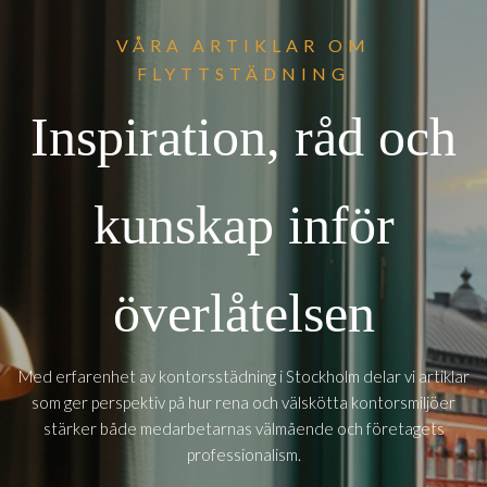
VÅRA ARTIKLAR OM
FLYTTSTÄDNING
Inspiration, råd och
kunskap inför
överlåtelsen
Med erfarenhet av kontorsstädning i Stockholm delar vi artiklar
som ger perspektiv på hur rena och välskötta kontorsmiljöer
stärker både medarbetarnas välmående och företagets
professionalism.