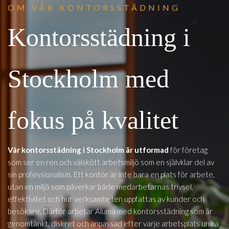
OM VÅR KONTORSSTÄDNING
Kontorsstädning i
Stockholm med
fokus på kvalitet
Vår kontorsstädning i Stockholm är utformad
för företag
som ser en ren och välskött arbetsmiljö som en självklar del av
sin professionalism. Ett kontor är inte bara en plats för arbete,
utan en miljö som påverkar både medarbetarnas trivsel,
effektivitet och hur verksamheten uppfattas av kunder och
besökare. Därför arbetar Aluma med kontorsstädning som är
genomtänkt, diskret och anpassad efter varje arbetsplats unika