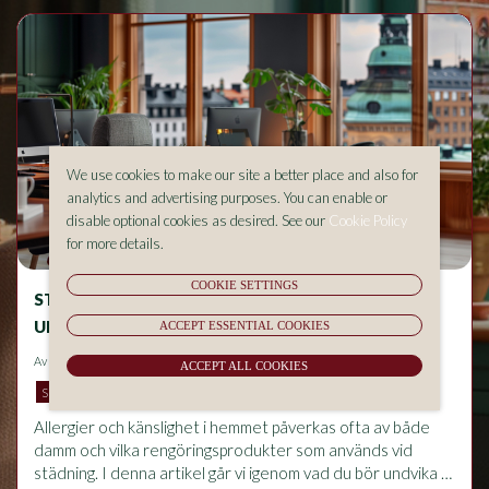
We use cookies to make our site a better place and also for
analytics and advertising purposes. You can enable or
disable optional cookies as desired. See our
Cookie Policy
for more details.
COOKIE SETTINGS
STÄDNING OCH ALLERGIER – VAD BÖR DU
UNDVIKA I HEMMET?
ACCEPT ESSENTIAL COOKIES
Av
Aluma Sverige AB
på 2026-05-18 14:53
ACCEPT ALL COOKIES
SKATTEREDUKTION
ROT/RUT
Allergier och känslighet i hemmet påverkas ofta av både 
damm och vilka rengöringsprodukter som används vid 
städning. I denna artikel går vi igenom vad du bör undvika 