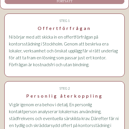
FORTSÄTT
STEG 1
Offertförfrågan
Ni börjar med att skicka in en offertförfrågan på
kontorsstädning i Stockholm. Genom att beskriva era
lokaler, verksamhet och önskat upplägg får vi rätt underlag
för att ta fram en lösning som passar just ert kontor.
Förfrågan är kostnadsfri och utan bindning.
STEG 2
Personlig återkoppling
Vi går igenom era behov i detalj. En personlig
kontaktperson analyserar lokalernas användning,
städfrekvens och eventuella särskilda krav. Därefter får ni
en tydlig och skräddarsydd offert på kontorsstädning i