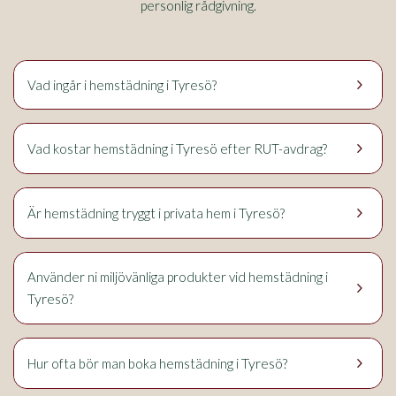
personlig rådgivning.
keyboard_arrow_right
Vad ingår i hemstädning i Tyresö?
keyboard_arrow_right
Tyresö
Vad kostar hemstädning i
efter RUT-avdrag?
keyboard_arrow_right
Tyresö
Är hemstädning tryggt i privata hem i
?
Använder ni miljövänliga produkter vid hemstädning i
keyboard_arrow_right
Tyresö
?
keyboard_arrow_right
Tyresö
Hur ofta bör man boka hemstädning i
?