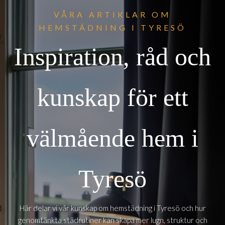
VÅRA ARTIKLAR OM
HEMSTÄDNING I TYRESÖ
Inspiration, råd och
kunskap för ett
välmående hem i
Tyresö
Här delar vi vår kunskap om hemstädning i Tyresö och hur
genomtänkta städrutiner kan skapa mer lugn, struktur och