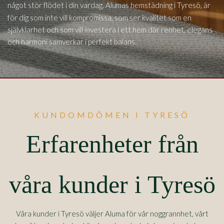
Tyresö,
något stör flödet i din vardag. Alumas hemstädning i
är
för dig som inte vill kompromissa, som ser kvalitet som en
självklarhet och som vill investera i ett hem där renhet, elegans
och harmoni samverkar i perfekt balans.
KUNDOMDÖMEN I TYRESÖ
Erfarenheter från
våra kunder i Tyresö
Våra kunder i Tyresö väljer Aluma för vår noggrannhet, vårt