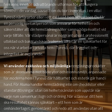
frekvens, innehåll och utförande utformas för att fungera
i
sömlöst i din vardag, oavsett om du bor i innerstan, i en villa
Tyresö
närförorter eller i ett exklusivt hem vid vattnet. Du får
en personlig kontaktperson som ansvarar för helheten och
säkerställer att din hemstädning håller samma höga kvalitet vid
varje tillfälle. Vår städpersonal är noggrant utvald, professionellt
utbildad och bakgrundskontrollerad, vilket är en självklarhet för
Tyresö,
oss när vi arbetar i privata hem i
där trygghet och
integritet är avgörande.
Vi använder exklusiva och miljövänliga
rengöringsprodukter
som är skonsamma mot både ytor och inomhusmiljö, anpassade
i Tyresö
för moderna hem
där hållbarhet och estetik går hand i
hand. För Aluma handlar hemstädning inte om checklistor eller
standardlösningar, utan om helhetskänslan som uppstår när
varje rum samverkar i lugn och ordning. När vi lämnar ditt hem
ska resultatet kännas självklart – ett hem som är
omhändertaget, genomtänkt och redo att användas utan att