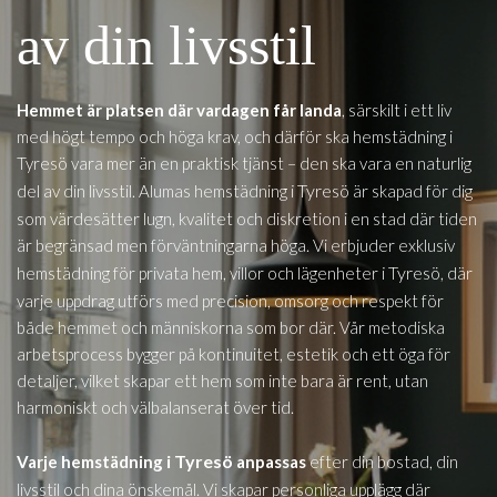
av din livsstil
Hemmet är platsen där vardagen får landa
, särskilt i ett liv
med högt tempo och höga krav, och därför ska hemstädning i
Tyresö vara mer än en praktisk tjänst – den ska vara en naturlig
i Tyresö
del av din livsstil. Alumas hemstädning
är skapad för dig
som värdesätter lugn, kvalitet och diskretion i en stad där tiden
är begränsad men förväntningarna höga. Vi erbjuder exklusiv
i Tyresö
hemstädning för privata hem, villor och lägenheter
, där
varje uppdrag utförs med precision, omsorg och respekt för
både hemmet och människorna som bor där. Vår metodiska
arbetsprocess bygger på kontinuitet, estetik och ett öga för
detaljer, vilket skapar ett hem som inte bara är rent, utan
harmoniskt och välbalanserat över tid.
i Tyresö
Varje hemstädning
anpassas
efter din bostad, din
livsstil och dina önskemål. Vi skapar personliga upplägg där