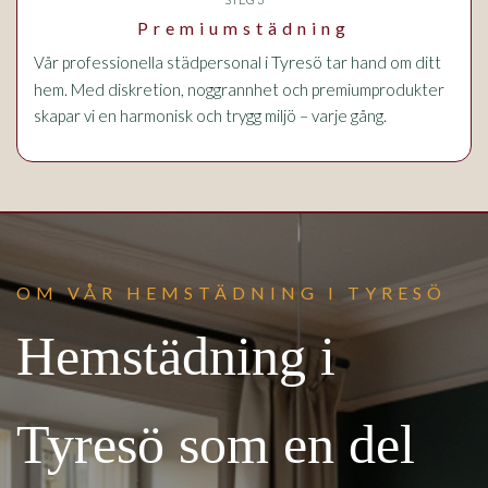
Premiumstädning
i Tyresö
Vår professionella städpersonal
tar hand om ditt
hem. Med diskretion, noggrannhet och premiumprodukter
skapar vi en harmonisk och trygg miljö – varje gång.
OM VÅR HEMSTÄDNING I TYRESÖ
Hemstädning i
Tyresö som en del