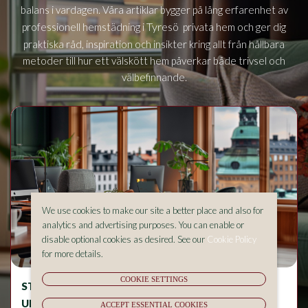
balans i vardagen. Våra artiklar bygger på lång erfarenhet av
Tyresö
professionell hemstädning i
privata hem och ger dig
praktiska råd, inspiration och insikter kring allt från hållbara
metoder till hur ett välskött hem påverkar både trivsel och
välbefinnande.
We use cookies to make our site a better place and also for
analytics and advertising purposes. You can enable or
disable optional cookies as desired. See our
Cookie Policy
for more details.
COOKIE SETTINGS
STÄDNING OCH ALLERGIER – VAD BÖR DU
UNDVIKA I HEMMET?
ACCEPT ESSENTIAL COOKIES