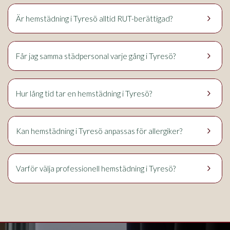
keyboard_arrow_right
Tyresö
Är hemstädning i
alltid RUT-berättigad?
keyboard_arrow_right
Tyresö
Får jag samma städpersonal varje gång i
?
keyboard_arrow_right
Tyresö
Hur lång tid tar en hemstädning i
?
keyboard_arrow_right
Tyresö
Kan hemstädning i
anpassas för allergiker?
keyboard_arrow_right
Tyresö
Varför välja professionell hemstädning i
?