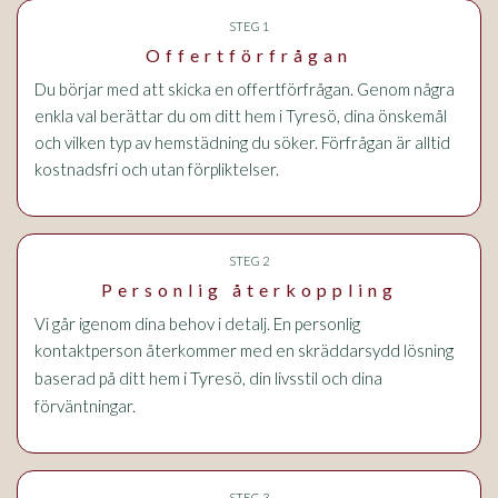
STEG 1
Offertförfrågan
Du börjar med att skicka en offertförfrågan. Genom några
enkla val berättar du om ditt hem i Tyresö, dina önskemål
och vilken typ av hemstädning du söker. Förfrågan är alltid
kostnadsfri och utan förpliktelser.
STEG 2
Personlig återkoppling
Vi går igenom dina behov i detalj. En personlig
kontaktperson återkommer med en skräddarsydd lösning
i Tyresö
baserad på ditt hem
, din livsstil och dina
förväntningar.
STEG 3