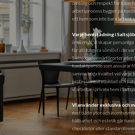
omsorg och respekt för både 
arbetsprocess bygger på kontinu
ett hem som inte bara är rent, 
Varje hemstädning
i Saltsj
önskemål. Vi skapar personliga
för att fungera sömlöst i din var
Saltsjöbaden
närförorter eller 
kontaktperson som ansvarar för
samma höga kvalitet vid varje ti
professionellt utbildad och bakg
vi arbetar i privata hem i
Saltsj
Vi använder exklusiva och m
mot både ytor och inomhusmil
hållbarhet och estetik går han
checklistor eller standardlösni