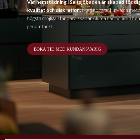
Vår hemstädning i Saltsjöbaden är skapad för di
kvalitet och diskretion.
Med noggrant utvalda meto
högsta möjliga standard skapar Aluma harmoniska hem 
genomtänkt.
BOKA TID MED KUNDANSVARIG