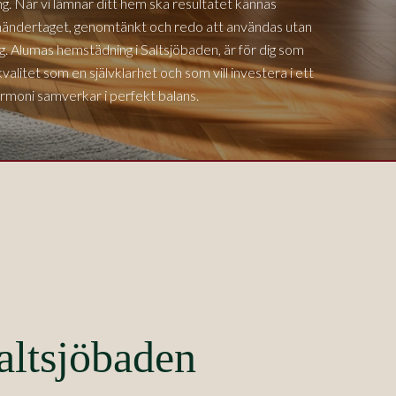
g. När vi lämnar ditt hem ska resultatet kännas
mhändertaget, genomtänkt och redo att användas utan
dag. Alumas hemstädning i
Saltsjöbaden,
är för dig som
valitet som en självklarhet och som vill investera i ett
rmoni samverkar i perfekt balans.
altsjöbaden