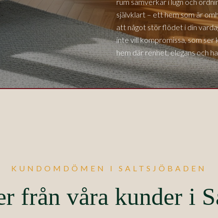
rum samverkar i lugn och ordnin
självklart – ett hem som är o
att något stör flödet i din var
inte vill kompromissa, som ser k
hem där renhet, elegans och ha
KUNDOMDÖMEN I SALTSJÖBADEN
er från våra kunder i S