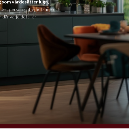
g som värdesätter lugn,
der, personligt bemötande och
där varje detalj är