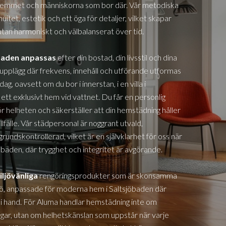
hemmet och människorna som bor där. Vår metodiska
itet, estetik och ett öga för detaljer, vilket skapar
utan harmoniskt och välbalanserat över tid.
öbaden
anpassas
efter din bostad, din livsstil och dina
 upplägg där frekvens, innehåll och utförande utformas
dag, oavsett om du bor i innerstan, i en villa
i
i ett exklusivt hem vid vattnet. Du får en personlig
 helheten och säkerställer att din hemstädning håller
llfälle. Vår städpersonal är noggrant utvald,
rundskontrollerad, vilket är en självklarhet för oss när
öbaden,
där trygghet och integritet är avgörande.
iljövänliga
rengöringsprodukter som är skonsamma
jö, anpassade för moderna hem
i Saltsjöbaden
där
d i hand. För Aluma handlar hemstädning inte om
ngar, utan om helhetskänslan som uppstår när varje