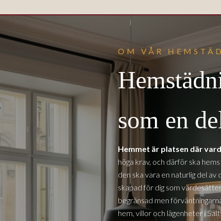
OM VÅR HEMSTÄD
Hemstädni
som en del
Hemmet är platsen där vard
höga krav, och därför ska hemst
den ska vara en naturlig del av 
skapad för dig som värdesätter l
begränsad men förväntningarna 
hem, villor och lägenheter
i Sal