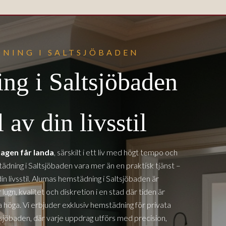
NING I SALTSJÖBADEN
ng i Saltsjöbaden
 av din livsstil
agen får landa
, särskilt i ett liv med högt tempo och
ädning i Saltsjöbaden vara mer än en praktisk tjänst –
din livsstil. Alumas hemstädning
i Saltsjöbaden
är
ugn, kvalitet och diskretion i en stad där tiden är
höga. Vi erbjuder exklusiv hemstädning för privata
tsjöbaden
, där varje uppdrag utförs med precision,