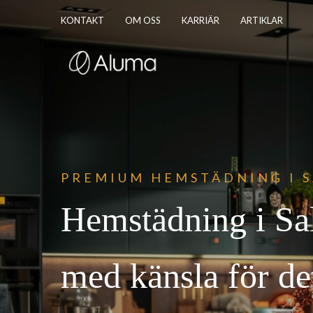
KONTAKT
OM OSS
KARRIÄR
ARTIKLAR
PREM
IUM HEMSTÄDNING I 
Hemstädning i Sa
med känsla för det