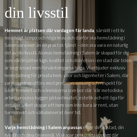
din livsstil
Hemmet är platsen där vardagen får landa
, särskilt i ett liv
med högt tempo och höga krav, och därför ska hemstädning i
Salem vara mer än en praktisk tjänst – den ska vara en naturlig
i Salem
del av din livsstil. Alumas hemstädning
är skapad för dig
som värdesätter lugn, kvalitet och diskretion i en stad där tiden
är begränsad men förväntningarna höga. Vi erbjuder exklusiv
i Salem
hemstädning för privata hem, villor och lägenheter
, där
varje uppdrag utförs med precision, omsorg och respekt för
både hemmet och människorna som bor där. Vår metodiska
arbetsprocess bygger på kontinuitet, estetik och ett öga för
detaljer, vilket skapar ett hem som inte bara är rent, utan
harmoniskt och välbalanserat över tid.
i Salem
Varje hemstädning
anpassas
efter din bostad, din
livsstil och dina önskemål. Vi skapar personliga upplägg där