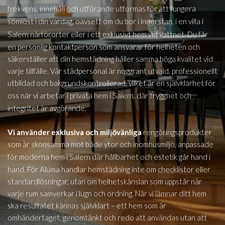
frekvens, innehåll och utförande utformas för att fungera
i
sömlöst i din vardag, oavsett om du bor i innerstan, i en villa
Salem
närförorter eller i ett exklusivt hem vid vattnet. Du får
en personlig kontaktperson som ansvarar för helheten och
säkerställer att din hemstädning håller samma höga kvalitet vid
varje tillfälle. Vår städpersonal är noggrant utvald, professionellt
utbildad och bakgrundskontrollerad, vilket är en självklarhet för
Salem,
oss när vi arbetar i privata hem i
där trygghet och
integritet är avgörande.
Vi använder exklusiva och miljövänliga
rengöringsprodukter
som är skonsamma mot både ytor och inomhusmiljö, anpassade
i Salem
för moderna hem
där hållbarhet och estetik går hand i
hand. För Aluma handlar hemstädning inte om checklistor eller
standardlösningar, utan om helhetskänslan som uppstår när
varje rum samverkar i lugn och ordning. När vi lämnar ditt hem
ska resultatet kännas självklart – ett hem som är
omhändertaget, genomtänkt och redo att användas utan att