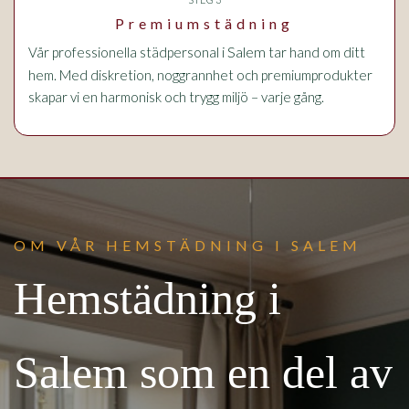
Premiumstädning
i Salem
Vår professionella städpersonal
tar hand om ditt
hem. Med diskretion, noggrannhet och premiumprodukter
skapar vi en harmonisk och trygg miljö – varje gång.
OM VÅR HEMSTÄDNING I SALEM
Hemstädning i
Salem som en del av