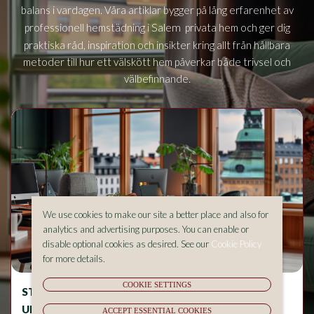
balans i vardagen. Våra artiklar bygger på lång erfarenhet av
Salem
professionell hemstädning i
privata hem och ger dig
praktiska råd, inspiration och insikter kring allt från hållbara
metoder till hur ett välskött hem påverkar både trivsel och
välbefinnande.
We use cookies to make our site a better place and also for
analytics and advertising purposes. You can enable or
disable optional cookies as desired. See our
Cookie Policy
for more details.
COOKIE SETTINGS
STÄDNING OCH ALLERGIER – VAD BÖR DU
UNDVIKA I HEMMET?
ACCEPT ESSENTIAL COOKIES