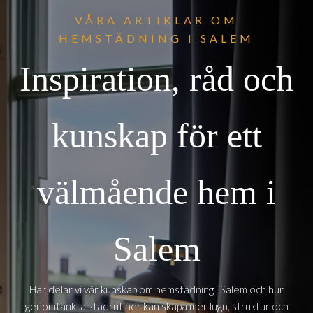
VÅRA ARTIKLAR OM
HEMSTÄDNING I SALEM
Inspiration, råd och
kunskap för ett
välmående hem i
Salem
Här delar vi vår kunskap om hemstädning i Salem och hur
genomtänkta städrutiner kan skapa mer lugn, struktur och