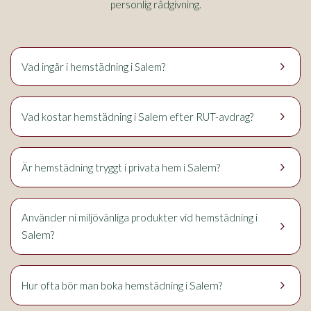
personlig rådgivning.
keyboard_arrow_right
Vad ingår i hemstädning i Salem?
keyboard_arrow_right
Salem
Vad kostar hemstädning i
efter RUT-avdrag?
keyboard_arrow_right
Salem
Är hemstädning tryggt i privata hem i
?
Använder ni miljövänliga produkter vid hemstädning i
keyboard_arrow_right
Salem
?
keyboard_arrow_right
Salem
Hur ofta bör man boka hemstädning i
?