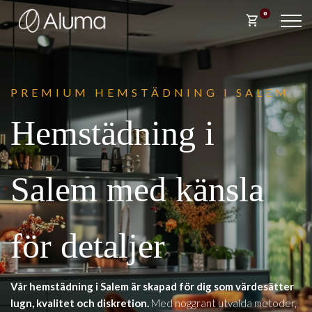
0
shopping_cart
PREM
IUM HEMSTÄDNING I SALEM
Hemstädning i
Salem med känsla
för detaljer
Vår hemstädning i Salem är skapad för dig som värdesätter
lugn, kvalitet och diskretion.
Med noggrant utvalda metoder,