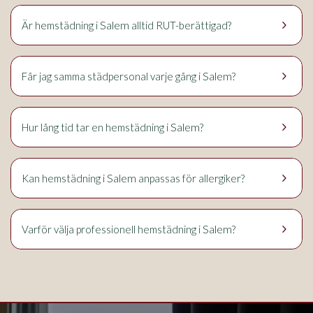
keyboard_arrow_right
Salem
Är hemstädning i
alltid RUT-berättigad?
keyboard_arrow_right
Salem
Får jag samma städpersonal varje gång i
?
keyboard_arrow_right
Salem
Hur lång tid tar en hemstädning i
?
keyboard_arrow_right
Salem
Kan hemstädning i
anpassas för allergiker?
keyboard_arrow_right
Salem
Varför välja professionell hemstädning i
?