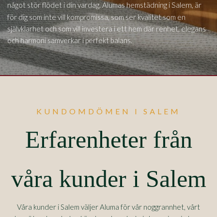
Salem,
något stör flödet i din vardag. Alumas hemstädning i
är
för dig som inte vill kompromissa, som ser kvalitet som en
självklarhet och som vill investera i ett hem där renhet, elegans
och harmoni samverkar i perfekt balans.
KUNDOMDÖMEN I SALEM
Erfarenheter från
våra kunder i Salem
Våra kunder i Salem väljer Aluma för vår noggrannhet, vårt