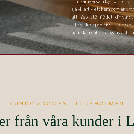
rum samverkar i lugn och ordnin
självklart – ett hem som är o
att något stör flödet i din var
inte vill kompromissa, som ser k
hem där renhet, elegans och ha
KUNDOMDÖMEN I LILJEHOLMEN
er från våra kunder i 