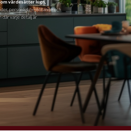
som värdesätter lugn,
der, personligt bemötande och
där varje detalj är