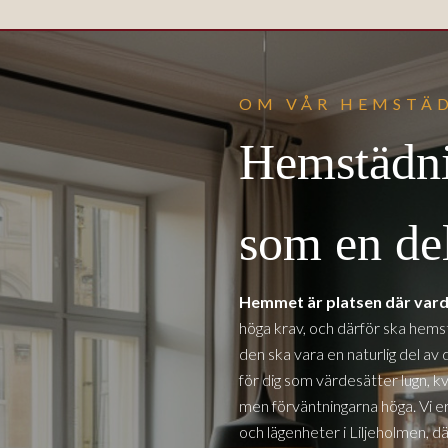
OM VÅR HEMSTÄD
Hemstädni
som en del
Hemmet är platsen där vard
höga krav, och därför ska hemst
den ska vara en naturlig del av 
för dig som värdesätter lugn, kv
men förväntningarna höga. Vi er
och lägenheter
i Liljeholmen
, d