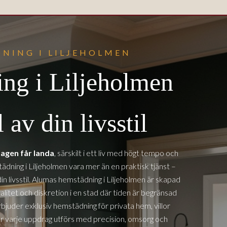
NING I LILJEHOLMEN
ng i Liljeholmen
 av din livsstil
agen får landa
, särskilt i ett liv med högt tempo och
ädning i Liljeholmen vara mer än en praktisk tjänst –
din livsstil. Alumas hemstädning
i Liljeholmen
är skapad
alitet och diskretion i en stad där tiden är begränsad
bjuder exklusiv hemstädning för privata hem, villor
är varje uppdrag utförs med precision, omsorg och