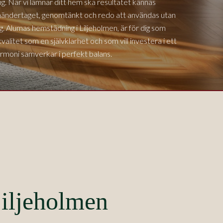
g. När vi lämnar ditt hem ska resultatet kännas
mhändertaget, genomtänkt och redo att användas utan
dag. Alumas hemstädning i
Liljeholmen,
är för dig som
valitet som en självklarhet och som vill investera i ett
rmoni samverkar i perfekt balans.
Liljeholmen