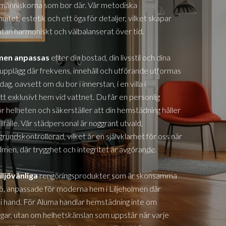
människorna som bor där. Vår metodiska
itet, estetik och ett öga för detaljer, vilket skapar
utan harmoniskt och välbalanserat över tid.
lmen
anpassas
efter din bostad, din livsstil och dina
 upplägg där frekvens, innehåll och utförande utformas
dag, oavsett om du bor i innerstan, i en villa
i
ett exklusivt hem vid vattnet. Du får en personlig
 helheten och säkerställer att din hemstädning håller
llfälle. Vår städpersonal är noggrant utvald,
rundskontrollerad, vilket är en självklarhet för oss när
olmen,
där trygghet och integritet är avgörande.
iljövänliga
rengöringsprodukter som är skonsamma
jö, anpassade för moderna hem
i Liljeholmen
där
d i hand. För Aluma handlar hemstädning inte om
ngar, utan om helhetskänslan som uppstår när varje