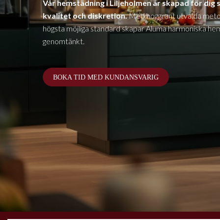
Vår hemstädning i Liljeholmen är skapad för dig 
kvalitet och diskretion.
Med noggrant utvalda meto
högsta möjliga standard skapar Aluma harmoniska hem 
genomtänkt.
BOKA TID MED KUNDANSVARIG