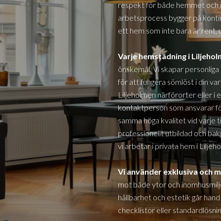
respekt för både hemmet och 
arbetsprocess bygger på kontinu
ett hem som inte bara är rent, 
Varje hemstädning
i Liljeho
önskemål. Vi skapar personliga
för att fungera sömlöst i din var
Liljeholmen
närförorter eller i 
kontaktperson som ansvarar för
samma höga kvalitet vid varje ti
professionellt utbildad och bakg
vi arbetar i privata hem i
Liljeh
Vi använder exklusiva och m
mot både ytor och inomhusmil
hållbarhet och estetik går han
checklistor eller standardlösni