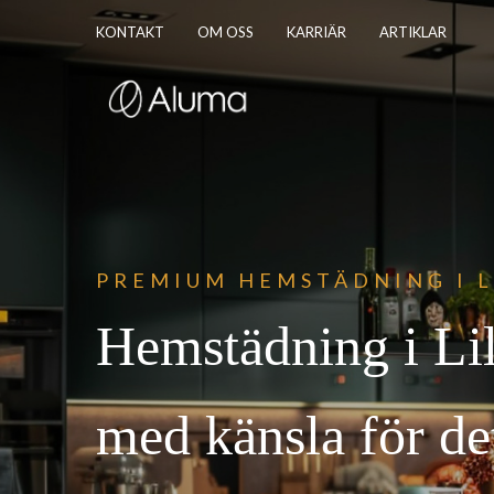
KONTAKT
OM OSS
KARRIÄR
ARTIKLAR
PREM
IUM HEMSTÄDNING I 
Hemstädning i Li
med känsla för det