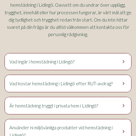
Lidingö
hemstädning i
. Oavsett om du undrar över upplägg,
trygghet, innehåll eller hur processen fungerar, är vårt mål att ge
dig tydlighet och trygghet redan från start. Om du inte hittar
svaret på din fråga är du alltid välkommen att kontakta oss för
personlig rådgivning.
keyboard_arrow_right
Vad ingår i hemstädning i Lidingö?
keyboard_arrow_right
Lidingö
Vad kostar hemstädning i
efter RUT-avdrag?
keyboard_arrow_right
Lidingö
Är hemstädning tryggt i privata hem i
?
Använder ni miljövänliga produkter vid hemstädning i
keyboard_arrow_right
Lidingö
?