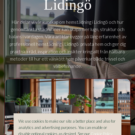
Lidingö
Här delar vi vår kunskap om hemstädning i Lidingö och hur
genomtänkta städrutiner kan skapa mer lugn, struktur och
balans i vardagen. Våra artiklar bygger på lång erfarenhet av
Lidingö
professionell hemstädning i
privata hem och ger dig
praktiska råd, inspiration och insikter kring allt från hållbara
metoder till hur ett välskött hem påverkar både trivsel och
välbefinnande.
We use cookies to make our site a better place and also for
analytics and advertising purposes. You can enable or
disable optional cookies as desired. See our
Cookie Policy