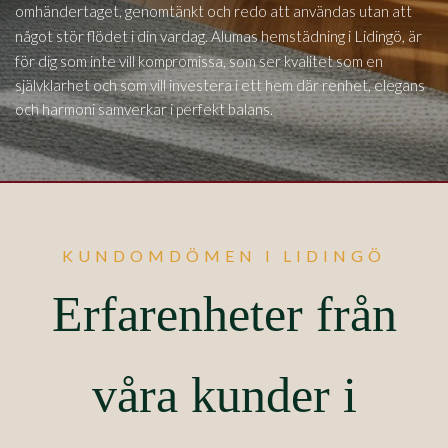
omhändertaget, genomtänkt och redo att användas utan att
Lidingö,
något stör flödet i din vardag. Alumas hemstädning i
är
för dig som inte vill kompromissa, som ser kvalitet som en
självklarhet och som vill investera i ett hem där renhet, elegans
och harmoni samverkar i perfekt balans.
KUNDOMDÖMEN I LIDINGÖ
Erfarenheter från
våra kunder i