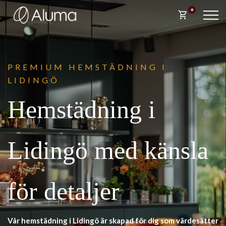
0
shopping_cart
PREM
IUM HEMSTÄDNING I
LIDINGÖ
Hemstädning i
Lidingö med känsla
för detaljer
Vår hemstädning i Lidingö är skapad för dig som värdesätter