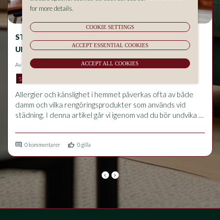
for more details.
COOKIE SETTINGS
STÄDNING OCH ALLERGIER – VAD BÖR DU
ACCEPT ESSENTIAL COOKIES
UNDVIKA I HEMMET?
ACCEPT ALL COOKIES
Av
Aluma Sverige AB
på 2026-05-18 14:53
SKATTEREDUKTION
ROT/RUT
Allergier och känslighet i hemmet påverkas ofta av både 
damm och vilka rengöringsprodukter som används vid 
städning. I denna artikel går vi igenom vad du bör undvika 
för att minska allergiska besvär, hur rätt städrutiner 
förbättrar inomhusmiljön och vilka vanliga misstag som kan 
comment
thumb_up
förvärra problem med luftvägar och känslighet.
0 kommentarer
0 gilla
keyboard_arrow_left
keyboard_arrow_right