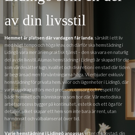
av din livsstil
Hemmet är platsen där vardagen får landa
, särskilt i ett liv
med högt tempo och höga krav, och därför ska hemstädning i
Lidingö vara mer än en praktisk tjänst – den ska vara en naturlig
i Lidingö
del av din livsstil. Alumas hemstädning
är skapad för dig
som värdesätter lugn, kvalitet och diskretion i en stad där tiden
är begränsad men förväntningarna höga. Vi erbjuder exklusiv
i Lidingö
hemstädning för privata hem, villor och lägenheter
, där
varje uppdrag utförs med precision, omsorg och respekt för
både hemmet och människorna som bor där. Vår metodiska
arbetsprocess bygger på kontinuitet, estetik och ett öga för
detaljer, vilket skapar ett hem som inte bara är rent, utan
harmoniskt och välbalanserat över tid.
i Lidingö
Varje hemstädning
anpassas
efter din bostad, din