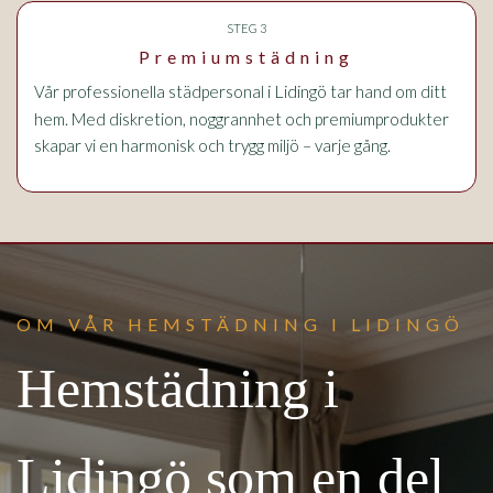
STEG 3
Premiumstädning
i Lidingö
Vår professionella städpersonal
tar hand om ditt
hem. Med diskretion, noggrannhet och premiumprodukter
skapar vi en harmonisk och trygg miljö – varje gång.
OM VÅR HEMSTÄDNING I LIDINGÖ
Hemstädning i
Lidingö som en del