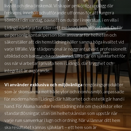
livsstil och dina önskemål. Vi skapar personliga upplägg där
frekvens, innehåll och utförande utformas för att fungera
i
sömlöst i din vardag, oavsett om du bor i innerstan, i en villa
Lidingö
närförorter eller i ett exklusivt hem vid vattnet. Du får
en personlig kontaktperson som ansvarar för helheten och
säkerställer att din hemstädning håller samma höga kvalitet vid
varje tillfälle. Vår städpersonal är noggrant utvald, professionellt
utbildad och bakgrundskontrollerad, vilket är en självklarhet för
Lidingö,
oss när vi arbetar i privata hem i
där trygghet och
integritet är avgörande.
Vi använder exklusiva och miljövänliga
rengöringsprodukter
som är skonsamma mot både ytor och inomhusmiljö, anpassade
i Lidingö
för moderna hem
där hållbarhet och estetik går hand i
hand. För Aluma handlar hemstädning inte om checklistor eller
standardlösningar, utan om helhetskänslan som uppstår när
varje rum samverkar i lugn och ordning. När vi lämnar ditt hem
ska resultatet kännas självklart – ett hem som är