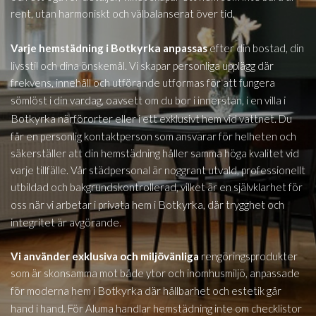
rent, utan harmoniskt och välbalanserat över tid.
i Botkyrka
Varje hemstädning
anpassas
efter din bostad, din
livsstil och dina önskemål. Vi skapar personliga upplägg där
frekvens, innehåll och utförande utformas för att fungera
i
sömlöst i din vardag, oavsett om du bor i innerstan, i en villa
Botkyrka
närförorter eller i ett exklusivt hem vid vattnet. Du
får en personlig kontaktperson som ansvarar för helheten och
säkerställer att din hemstädning håller samma höga kvalitet vid
varje tillfälle. Vår städpersonal är noggrant utvald, professionellt
utbildad och bakgrundskontrollerad, vilket är en självklarhet för
Botkyrka,
oss när vi arbetar i privata hem i
där trygghet och
integritet är avgörande.
Vi använder exklusiva och miljövänliga
rengöringsprodukter
som är skonsamma mot både ytor och inomhusmiljö, anpassade
i Botkyrka
för moderna hem
där hållbarhet och estetik går
hand i hand. För Aluma handlar hemstädning inte om checklistor