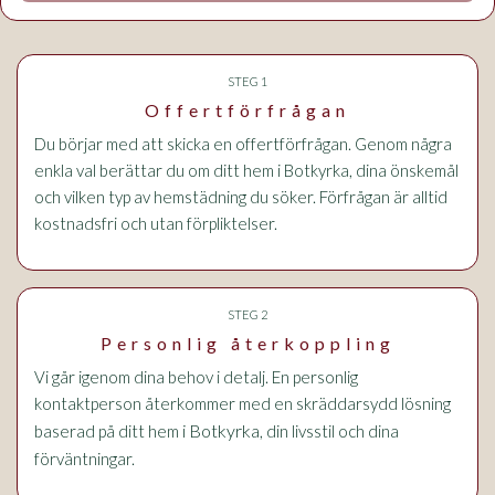
STEG 1
Offertförfrågan
Du börjar med att skicka en offertförfrågan. Genom några
enkla val berättar du om ditt hem i Botkyrka, dina önskemål
och vilken typ av hemstädning du söker. Förfrågan är alltid
kostnadsfri och utan förpliktelser.
STEG 2
Personlig återkoppling
Vi går igenom dina behov i detalj. En personlig
kontaktperson återkommer med en skräddarsydd lösning
i Botkyrka
baserad på ditt hem
, din livsstil och dina
förväntningar.