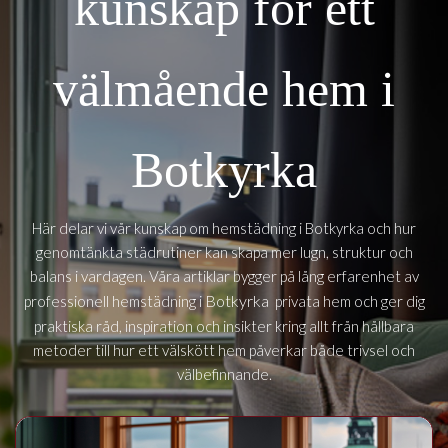
kunskap för ett
välmående hem i
Botkyrka
Här delar vi vår kunskap om hemstädning i Botkyrka och hur
genomtänkta städrutiner kan skapa mer lugn, struktur och
balans i vardagen. Våra artiklar bygger på lång erfarenhet av
Botkyrka
professionell hemstädning i
privata hem och ger dig
praktiska råd, inspiration och insikter kring allt från hållbara
metoder till hur ett välskött hem påverkar både trivsel och
välbefinnande.