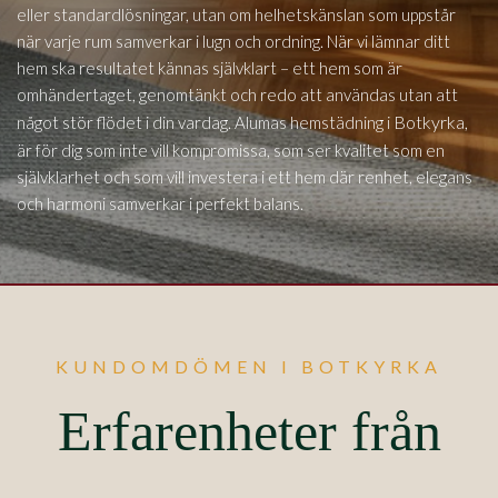
eller standardlösningar, utan om helhetskänslan som uppstår
när varje rum samverkar i lugn och ordning. När vi lämnar ditt
hem ska resultatet kännas självklart – ett hem som är
omhändertaget, genomtänkt och redo att användas utan att
Botkyrka,
något stör flödet i din vardag. Alumas hemstädning i
är för dig som inte vill kompromissa, som ser kvalitet som en
självklarhet och som vill investera i ett hem där renhet, elegans
och harmoni samverkar i perfekt balans.
KUNDOMDÖMEN I BOTKYRKA
Erfarenheter från