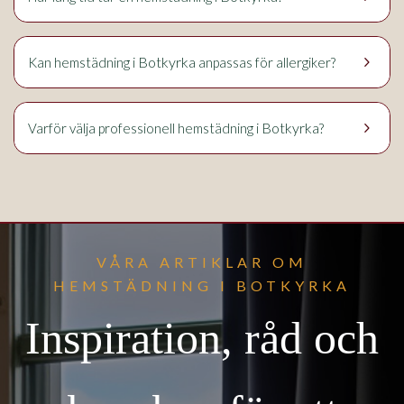
keyboard_arrow_right
Botkyrka
Kan hemstädning i
anpassas för allergiker?
keyboard_arrow_right
Botkyrka
Varför välja professionell hemstädning i
?
VÅRA ARTIKLAR OM
HEMSTÄDNING I BOTKYRKA
Inspiration, råd och