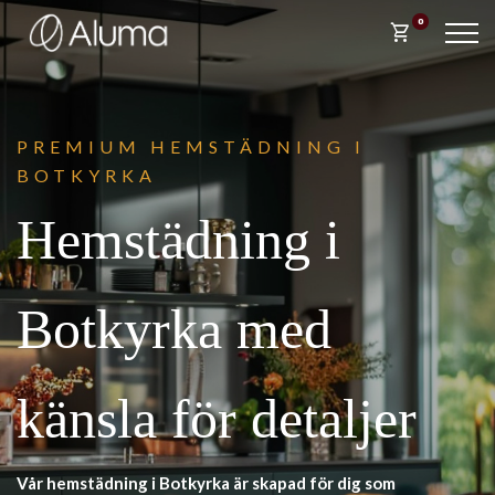
0
shopping_cart
PREM
IUM HEMSTÄDNING I
BOTKYRKA
Hemstädning i
Botkyrka med
känsla för detaljer
Vår hemstädning i Botkyrka är skapad för dig som