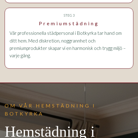
STEG 3
Premiumstädning
i Botkyrka
Vår professionella städpersonal
tar hand om
ditt hem. Med diskretion, noggrannhet och
premiumprodukter skapar vi en harmonisk och trygg miljö –
varje gång.
OM VÅR HEMSTÄDNING I
BOTKYRKA
Hemstädning i