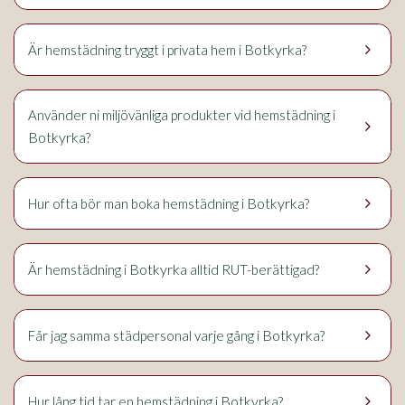
keyboard_arrow_right
Botkyrka
Är hemstädning tryggt i privata hem i
?
Använder ni miljövänliga produkter vid hemstädning i
keyboard_arrow_right
Botkyrka
?
keyboard_arrow_right
Botkyrka
Hur ofta bör man boka hemstädning i
?
keyboard_arrow_right
Botkyrka
Är hemstädning i
alltid RUT-berättigad?
keyboard_arrow_right
Botkyrka
Får jag samma städpersonal varje gång i
?
keyboard_arrow_right
Botkyrka
Hur lång tid tar en hemstädning i
?