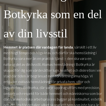
Botkyrka som en del
av din livsstil
Hemmet är platsen där vardagen får landa
, särskilt i ett liv
med högt tempo och höga krav, och därför ska hemstädning i
Botkyrka vara mer än en praktisk tjänst – den ska vara en
i Botkyrka
naturlig del av din livsstil. Alumas hemstädning
är
skapad för dig som värdesätter lugn, kvalitet och diskretion i en
stad där tiden är begränsad men förväntningarna höga. Vi
erbjuder exklusiv hemstädning för privata hem, villor och
i Botkyrka
lägenheter
, där varje uppdrag utförs med precision,
omsorg och respekt för både hemmet och människorna som bor
där. Vår metodiska arbetsprocess bygger på kontinuitet, estetik
och ett öga för detaljer, vilket skapar ett hem som inte bara är