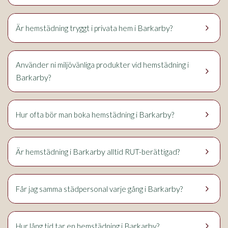
keyboard_arrow_right
Barkarby
Är hemstädning tryggt i privata hem i
?
Använder ni miljövänliga produkter vid hemstädning i
keyboard_arrow_right
Barkarby
?
keyboard_arrow_right
Barkarby
Hur ofta bör man boka hemstädning i
?
keyboard_arrow_right
Barkarby
Är hemstädning i
alltid RUT-berättigad?
keyboard_arrow_right
Barkarby
Får jag samma städpersonal varje gång i
?
keyboard_arrow_right
Barkarby
Hur lång tid tar en hemstädning i
?