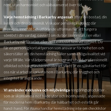
rent, utan harmoniskt och välbalanserat över tid.
i Barkarby
Varje hemstädning
anpassas
efter din bostad, din
livsstil och dina önskemål. Vi skapar personliga upplägg där
frekvens, innehåll och utförande utformas för att fungera
i
sömlöst i din vardag, oavsett om du bor i innerstan, i en villa
Barkarby
närförorter eller i ett exklusivt hem vid vattnet. Du
får en personlig kontaktperson som ansvarar för helheten och
säkerställer att din hemstädning håller samma höga kvalitet vid
varje tillfälle. Vår städpersonal är noggrant utvald, professionellt
utbildad och bakgrundskontrollerad, vilket är en självklarhet för
Barkarby,
oss när vi arbetar i privata hem i
där trygghet och
integritet är avgörande.
Vi använder exklusiva och miljövänliga
rengöringsprodukter
som är skonsamma mot både ytor och inomhusmiljö, anpassade
i Barkarby
för moderna hem
där hållbarhet och estetik går
hand i hand. För Aluma handlar hemstädning inte om checklistor