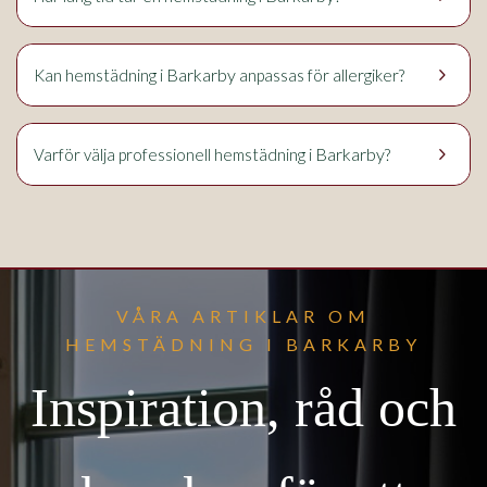
keyboard_arrow_right
Barkarby
Kan hemstädning i
anpassas för allergiker?
keyboard_arrow_right
Barkarby
Varför välja professionell hemstädning i
?
VÅRA ARTIKLAR OM
HEMSTÄDNING I BARKARBY
Inspiration, råd och