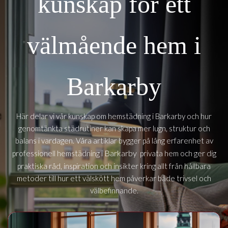
kunskap för ett
välmående hem i
Barkarby
Här delar vi vår kunskap om hemstädning i Barkarby och hur
genomtänkta städrutiner kan skapa mer lugn, struktur och
balans i vardagen. Våra artiklar bygger på lång erfarenhet av
Barkarby
professionell hemstädning i
privata hem och ger dig
praktiska råd, inspiration och insikter kring allt från hållbara
metoder till hur ett välskött hem påverkar både trivsel och
välbefinnande.