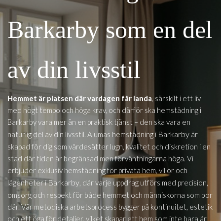
Barkarby som en del
av din livsstil
Hemmet är platsen där vardagen får landa
, särskilt i ett liv
med högt tempo och höga krav, och därför ska hemstädning i
Barkarby vara mer än en praktisk tjänst – den ska vara en
i Barkarby
naturlig del av din livsstil. Alumas hemstädning
är
skapad för dig som värdesätter lugn, kvalitet och diskretion i en
stad där tiden är begränsad men förväntningarna höga. Vi
erbjuder exklusiv hemstädning för privata hem, villor och
i Barkarby
lägenheter
, där varje uppdrag utförs med precision,
omsorg och respekt för både hemmet och människorna som bor
där. Vår metodiska arbetsprocess bygger på kontinuitet, estetik
och ett öga för detaljer, vilket skapar ett hem som inte bara är