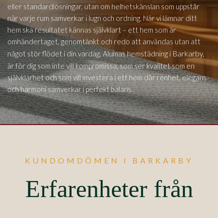
eller standardlösningar, utan om helhetskänslan som uppstår
när varje rum samverkar i lugn och ordning. När vi lämnar ditt
hem ska resultatet kännas självklart – ett hem som är
omhändertaget, genomtänkt och redo att användas utan att
Barkarby,
något stör flödet i din vardag. Alumas hemstädning i
är för dig som inte vill kompromissa, som ser kvalitet som en
självklarhet och som vill investera i ett hem där renhet, elegans
och harmoni samverkar i perfekt balans.
KUNDOMDÖMEN I BARKARBY
Erfarenheter från