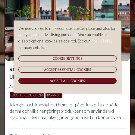
We use cookies to make our site a better place and also for
analytics and advertising purposes. You can enable or
disable optional cookies as desired. See our
Cookie Policy
for more details.
COOKIE SETTINGS
STÄDNING OCH ALLERGIER – VAD BÖR DU
ACCEPT ESSENTIAL COOKIES
UNDVIKA I HEMMET?
ACCEPT ALL COOKIES
Av
Aluma Sverige AB
på 2026-05-18 14:53
SKATTEREDUKTION
ROT/RUT
Allergier och känslighet i hemmet påverkas ofta av både 
damm och vilka rengöringsprodukter som används vid 
städning. I denna artikel går vi igenom vad du bör undvika 
för att minska allergiska besvär, hur rätt städrutiner 
förbättrar inomhusmiljön och vilka vanliga misstag som kan 