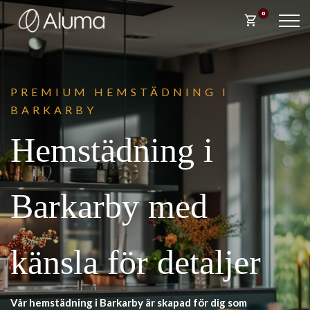
0
shopping_cart
PREM
IUM HEMSTÄDNING I
BARKARBY
Hemstädning i
Barkarby med
känsla för detaljer
Vår hemstädning i Barkarby är skapad för dig som