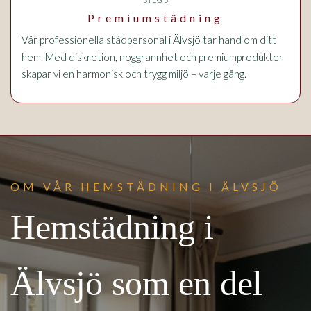
Premiumstädning
i Älvsjö
Vår professionella städpersonal
tar hand om ditt
hem. Med diskretion, noggrannhet och premiumprodukter
skapar vi en harmonisk och trygg miljö – varje gång.
OM VÅR HEMSTÄDNING I ÄLVSJÖ
Hemstädning i
Älvsjö som en del