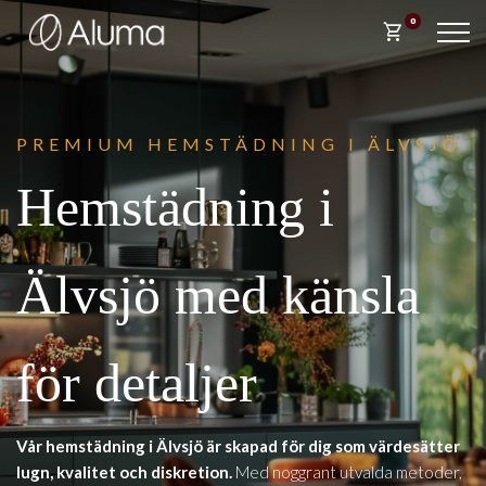
0
shopping_cart
PREM
IUM HEMSTÄDNING I ÄLVSJÖ
Hemstädning i
Älvsjö med känsla
för detaljer
Vår hemstädning i Älvsjö är skapad för dig som värdesätter
lugn, kvalitet och diskretion.
Med noggrant utvalda metoder,