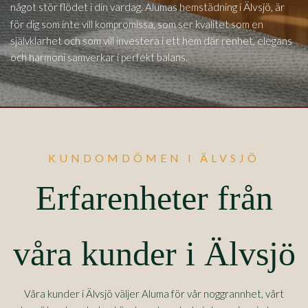
Älvsjö,
något stör flödet i din vardag. Alumas hemstädning i
är
för dig som inte vill kompromissa, som ser kvalitet som en
självklarhet och som vill investera i ett hem där renhet, elegans
och harmoni samverkar i perfekt balans.
KUNDOMDÖMEN I ÄLVSJÖ
Erfarenheter från
våra kunder i Älvsjö
Våra kunder i Älvsjö väljer Aluma för vår noggrannhet, vårt