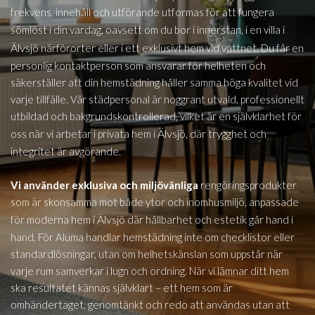
frekvens, innehåll och utförande utformas för att fungera
i
sömlöst i din vardag, oavsett om du bor i innerstan, i en villa
Älvsjö
närförorter eller i ett exklusivt hem vid vattnet. Du får en
personlig kontaktperson som ansvarar för helheten och
säkerställer att din hemstädning håller samma höga kvalitet vid
varje tillfälle. Vår städpersonal är noggrant utvald, professionellt
utbildad och bakgrundskontrollerad, vilket är en självklarhet för
Älvsjö,
oss när vi arbetar i privata hem i
där trygghet och
integritet är avgörande.
Vi använder exklusiva och miljövänliga
rengöringsprodukter
som är skonsamma mot både ytor och inomhusmiljö, anpassade
i Älvsjö
för moderna hem
där hållbarhet och estetik går hand i
hand. För Aluma handlar hemstädning inte om checklistor eller
standardlösningar, utan om helhetskänslan som uppstår när
varje rum samverkar i lugn och ordning. När vi lämnar ditt hem
ska resultatet kännas självklart – ett hem som är
omhändertaget, genomtänkt och redo att användas utan att