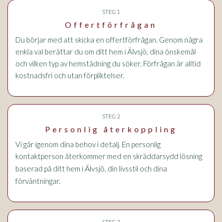
STEG 1
Offertförfrågan
Du börjar med att skicka en offertförfrågan. Genom några
enkla val berättar du om ditt hem i Älvsjö, dina önskemål
och vilken typ av hemstädning du söker. Förfrågan är alltid
kostnadsfri och utan förpliktelser.
STEG 2
Personlig återkoppling
Vi går igenom dina behov i detalj. En personlig
kontaktperson återkommer med en skräddarsydd lösning
i Älvsjö
baserad på ditt hem
, din livsstil och dina
förväntningar.
STEG 3