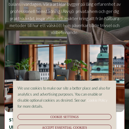
balans i vardagen. Våra artiklar bygger på lång erfarenhet av
Älvsjö
professionell hemstädning i
privata hem och ger dig
praktiska råd, inspiration och insikter kring allt från hållbara
metoder till hur ett välskött hem påverkar både trivsel och
välbefinnande.
We use cookies to make our site a better place and also for
analytics and advertising purposes. You can enable or
disable optional cookies as desired. See our
Cookie Policy
for more details.
COOKIE SETTINGS
STÄDNING OCH ALLERGIER – VAD BÖR DU
UNDVIKA I HEMMET?
ACCEPT ESSENTIAL COOKIES