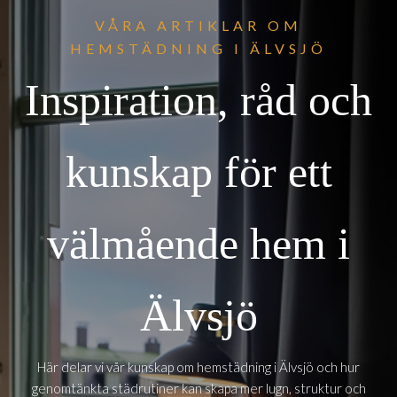
VÅRA ARTIKLAR OM
HEMSTÄDNING I ÄLVSJÖ
Inspiration, råd och
kunskap för ett
välmående hem i
Älvsjö
Här delar vi vår kunskap om hemstädning i Älvsjö och hur
genomtänkta städrutiner kan skapa mer lugn, struktur och