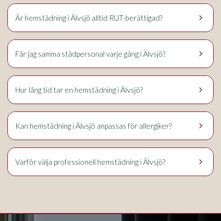
keyboard_arrow_right
Älvsjö
Är hemstädning i
alltid RUT-berättigad?
keyboard_arrow_right
Älvsjö
Får jag samma städpersonal varje gång i
?
keyboard_arrow_right
Älvsjö
Hur lång tid tar en hemstädning i
?
keyboard_arrow_right
Älvsjö
Kan hemstädning i
anpassas för allergiker?
keyboard_arrow_right
Älvsjö
Varför välja professionell hemstädning i
?