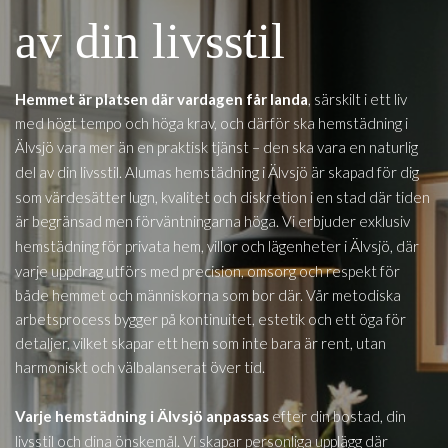
av din livsstil
Hemmet är platsen där vardagen får landa
, särskilt i ett liv
med högt tempo och höga krav, och därför ska hemstädning i
Älvsjö vara mer än en praktisk tjänst – den ska vara en naturlig
i Älvsjö
del av din livsstil. Alumas hemstädning
är skapad för dig
som värdesätter lugn, kvalitet och diskretion i en stad där tiden
är begränsad men förväntningarna höga. Vi erbjuder exklusiv
i Älvsjö
hemstädning för privata hem, villor och lägenheter
, där
varje uppdrag utförs med precision, omsorg och respekt för
både hemmet och människorna som bor där. Vår metodiska
arbetsprocess bygger på kontinuitet, estetik och ett öga för
detaljer, vilket skapar ett hem som inte bara är rent, utan
harmoniskt och välbalanserat över tid.
i Älvsjö
Varje hemstädning
anpassas
efter din bostad, din
livsstil och dina önskemål. Vi skapar personliga upplägg där