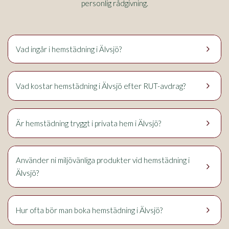
personlig rådgivning.
keyboard_arrow_right
Vad ingår i hemstädning i Älvsjö?
keyboard_arrow_right
Älvsjö
Vad kostar hemstädning i
efter RUT-avdrag?
keyboard_arrow_right
Älvsjö
Är hemstädning tryggt i privata hem i
?
Använder ni miljövänliga produkter vid hemstädning i
keyboard_arrow_right
Älvsjö
?
keyboard_arrow_right
Älvsjö
Hur ofta bör man boka hemstädning i
?