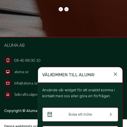
keyboard_arrow_left
keyboard_arrow_right
ALUMA AB
08-40 88 00 10
phone_iphone
aluma.se
desktop_mac
close
VÄLKOMMEN TILL ALUMA!
info@aluma.se
mail
Använde vår widget för att snabbt komma i 
Solkraftsvägen 16B, 135 70 Stockholm, Sweden
home
kontakt med oss eller göra en förfrågan. 
keyboard_arrow_up
Copyright © Aluma Sverige AB 2026
SV
calendar_month
keyboard_arrow_right
Boka ett möte
Denna webbplats och bokningssystem är skapad