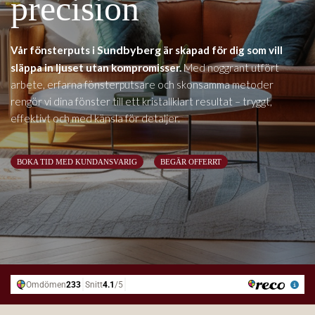
precision
Sundbyberg
Vår fönsterputs i
är skapad för dig som vill
släppa in ljuset utan kompromisser.
Med noggrant utfört
arbete, erfarna fönsterputsare och skonsamma metoder
rengör vi dina fönster till ett kristallklart resultat – tryggt,
effektivt och med känsla för detaljer.
BOKA TID MED KUNDANSVARIG
BEGÄR OFFERRT