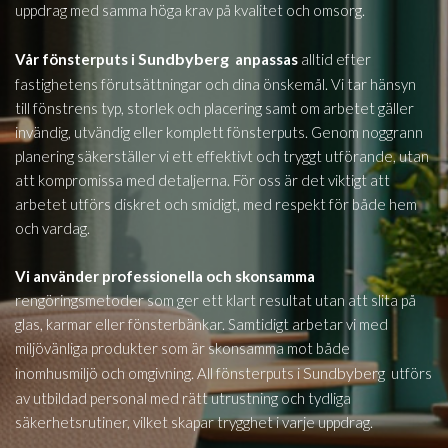
uppdrag med samma höga krav på kvalitet och omsorg.
Sundbyberg
Vår fönsterputs i
anpassas
alltid efter
fastighetens förutsättningar och dina önskemål. Vi tar hänsyn
till fönstrens typ, storlek och placering samt om arbetet gäller
invändig, utvändig eller komplett fönsterputs. Genom noggrann
planering säkerställer vi ett effektivt och tryggt utförande, utan
att kompromissa med detaljerna. För oss är det viktigt att
arbetet utförs diskret och smidigt, med respekt för både hem
och vardag.
Vi använder professionella och skonsamma
rengöringsmetoder som ger ett klart resultat utan att slita på
glas, karmar eller fönsterbänkar. Samtidigt arbetar vi med
miljövänliga produkter som är skonsamma mot både
Sundbyberg
inomhusmiljö och omgivning. All fönsterputs i
utförs
av utbildad personal med rätt utrustning och tydliga
säkerhetsrutiner, vilket skapar trygghet i varje uppdrag.