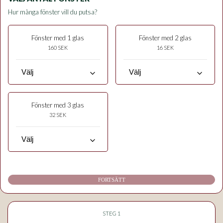
Hur många fönster vill du putsa?
Fönster med 1 glas
Fönster med 2 glas
160 SEK
16 SEK
keyboard_arrow_down
keyboard_arrow_down
Fönster med 3 glas
32 SEK
keyboard_arrow_down
FORTSÄTT
STEG 1