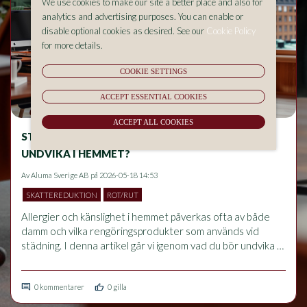
We use cookies to make our site a better place and also for
analytics and advertising purposes. You can enable or
disable optional cookies as desired. See our
Cookie Policy
for more details.
COOKIE SETTINGS
ACCEPT ESSENTIAL COOKIES
ACCEPT ALL COOKIES
STÄDNING OCH ALLERGIER – VAD BÖR DU
UNDVIKA I HEMMET?
Av
Aluma Sverige AB
på 2026-05-18 14:53
SKATTEREDUKTION
ROT/RUT
Allergier och känslighet i hemmet påverkas ofta av både 
damm och vilka rengöringsprodukter som används vid 
städning. I denna artikel går vi igenom vad du bör undvika 
för att minska allergiska besvär, hur rätt städrutiner 
förbättrar inomhusmiljön och vilka vanliga misstag som kan 
comment
thumb_up
förvärra problem med luftvägar och känslighet.
0 kommentarer
0 gilla