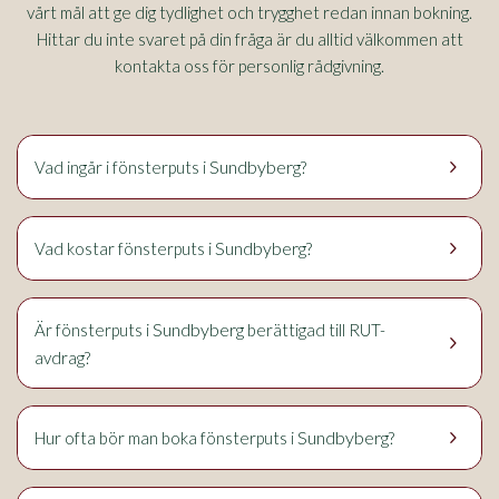
vårt mål att ge dig tydlighet och trygghet redan innan bokning.
Hittar du inte svaret på din fråga är du alltid välkommen att
kontakta oss för personlig rådgivning.
keyboard_arrow_right
Sundbyberg
Vad ingår i fönsterputs i
?
keyboard_arrow_right
Sundbyberg
Vad kostar fönsterputs i
?
Sundbyberg
Är fönsterputs i
berättigad till RUT-
keyboard_arrow_right
avdrag?
keyboard_arrow_right
Sundbyberg
Hur ofta bör man boka fönsterputs i
?