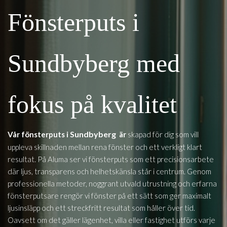
Fönsterputs i
Sundbyberg med
fokus på kvalitet
Sundbyberg
Vår fönsterputs i
är
skapad för dig som vill
uppleva skillnaden mellan rena fönster och ett verkligt klart
resultat. På Aluma ser vi fönsterputs som ett precisionsarbete
där ljus, transparens och helhetskänsla står i centrum. Genom
professionella metoder, noggrant utvald utrustning och erfarna
fönsterputsare rengör vi fönster på ett sätt som ger maximalt
ljusinsläpp och ett streckfritt resultat som håller över tid.
Oavsett om det gäller lägenhet, villa eller fastighet utförs varje