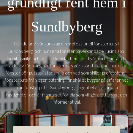
grundligt rent hem i
Sundbyberg
Här delar vi vår kunskap om professionell fönsterputs i
Sundbyberg
och hur rena fönster påverkar både ljusinsläpp,
inomhusmiljö och helhetskänsla i hemmet. I våra artiklar får du
ta del av råd kring när fönsterputs gör störst skillnad, hur ofta
fönster bör putsas i stadsmiljö och vad som skiljer professionell
fönsterputs från egen putsning. Innehållet bygger på erfarenhet
Sundbybergs
från fönsterputs i
lägenheter, villor och
fastigheter och är framtaget för dig som vill göra ett tryggt och
informerat val.