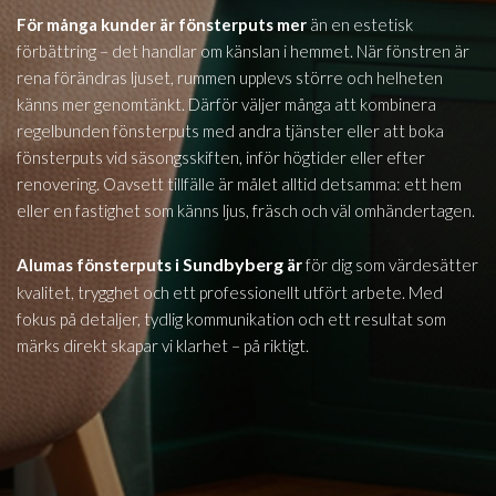
För många kunder är fönsterputs mer
än en estetisk
förbättring – det handlar om känslan i hemmet. När fönstren är
rena förändras ljuset, rummen upplevs större och helheten
känns mer genomtänkt. Därför väljer många att kombinera
regelbunden fönsterputs med andra tjänster eller att boka
fönsterputs vid säsongsskiften, inför högtider eller efter
renovering. Oavsett tillfälle är målet alltid detsamma: ett hem
eller en fastighet som känns ljus, fräsch och väl omhändertagen.
Sundbyberg
Alumas fönsterputs i
är
för dig som värdesätter
kvalitet, trygghet och ett professionellt utfört arbete. Med
fokus på detaljer, tydlig kommunikation och ett resultat som
märks direkt skapar vi klarhet – på riktigt.