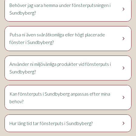
Behöver jag vara hemma under fönsterputsningen i
keyboard_arrow_right
Sundbyberg
?
Putsa ni även svåråtkomliga eller högt placerade
keyboard_arrow_right
Sundbyberg
fönster i
?
Använder ni miljövänliga produkter vid fönsterputs i
keyboard_arrow_right
Sundbyberg
?
Sundbyberg
Kan fönsterputs i
anpassas efter mina
keyboard_arrow_right
behov?
keyboard_arrow_right
Sundbyberg
Hur lång tid tar fönsterputs i
?