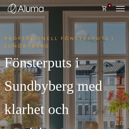
0
shopping_cart
PROFESSIONELL FÖNST
ERPUTS I
SUNDBYBERG
Fönsterputs i
Sundbyberg med
klarhet och