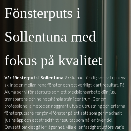
Fönsterputs i
Sollentuna med
fokus på kvalitet
Sollentuna
Vår fönsterputs i
är
skapad för dig som vill uppleva
skillnaden mellan rena fönster och ett verkligt klart resultat. På
Aluma ser vi fönsterputs som ett precisionsarbete där ljus,
transparens och helhetskänsla står i centrum. Genom
professionella metoder, noggrant utvald utrustning och erfarna
fönsterputsare rengör vi fönster på ett sätt som ger maximalt
ljusinsläpp och ett streckfritt resultat som håller över tid.
Oavsett om det gäller lägenhet, villa eller fastighet utförs varje