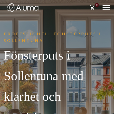
0
shopping_cart
PROFESSIONELL FÖNST
ERPUTS I
SOLLENTUNA
Fönsterputs i
Sollentuna med
klarhet och