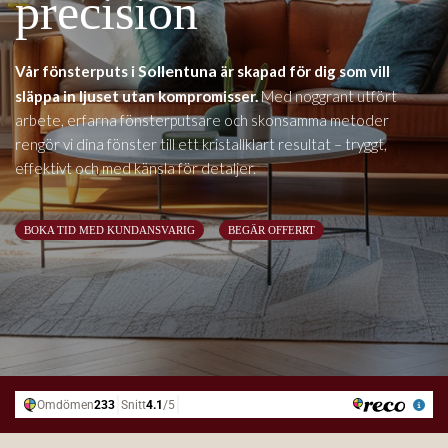
precision
Sollentuna
Vår fönsterputs i
är skapad för dig som vill
släppa in ljuset utan kompromisser.
Med noggrant utfört
arbete, erfarna fönsterputsare och skonsamma metoder
rengör vi dina fönster till ett kristallklart resultat – tryggt,
effektivt och med känsla för detaljer.
BOKA TID MED KUNDANSVARIG
BEGÄR OFFERRT