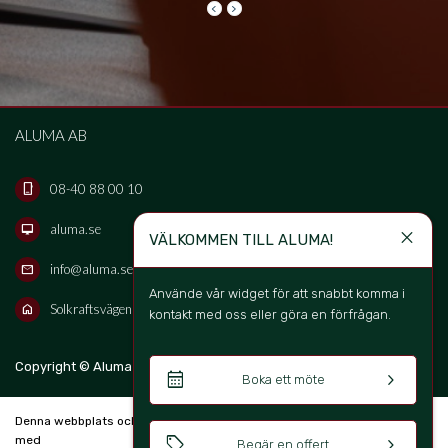
keyboard_arrow_left
keyboard_arrow_right
ALUMA AB
08-40 88 00 10
phone_iphone
aluma.se
desktop_mac
close
VÄLKOMMEN TILL ALUMA!
info@aluma.se
mail
Använde vår widget för att snabbt komma i 
Solkraftsvägen 16B, 135 70 Stockholm, Sweden
home
kontakt med oss eller göra en förfrågan. 
keyboard_arrow_up
Copyright © Aluma Sverige AB 2026
SV
calendar_month
keyboard_arrow_right
Boka ett möte
Denna webbplats och bokningssystem är skapad
sell
keyboard_arrow_right
med
Begär en offert