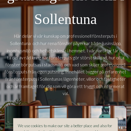
Sollentuna
Här delar vi vår kunskap om professionell fönsterputs i
Sollentuna
och hur rena fönster påverkar både ljusinsläpp,
inomhusmiljö och helhetskänsla i hemmet. I våra artiklar får du
ta del av råd kring när fönsterputs gör störst skillnad, hur ofta
fönster bör putsas i stadsmiljö och vad som skiljer professionell
fönsterputs från egen putsning. Innehållet bygger på erfarenhet
Sollentunas
från fönsterputs i
lägenheter, villor och fastigheter
och är framtaget för dig som vill göra ett tryggt och informerat
val.
We use cookies to make our site a better place and also for