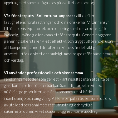
uppdrag med samma höga krav på kvalitet och omsorg.
Sollentuna
Vår fönsterputs i
anpassas
alltid efter
fastighetens förutsättningar och dina önskemål. Vi tar hänsyn
till fönstrens typ, storlek och placering samt om arbetet gäller
invändig, utvändig eller komplett fönsterputs. Genom noggrann
planering säkerställer vi ett effektivt och tryggt utförande, utan
att kompromissa med detaljerna. För oss är det viktigt att
arbetet utförs diskret och smidigt, med respekt för både hem
och vardag.
Vi använder professionella och skonsamma
rengöringsmetoder som ger ett klart resultat utan att slita på
glas, karmar eller fönsterbänkar. Samtidigt arbetar vi med
miljövänliga produkter som är skonsamma mot både
Sollentuna
inomhusmiljö och omgivning. All fönsterputs i
utförs
av utbildad personal med rätt utrustning och tydliga
säkerhetsrutiner, vilket skapar trygghet i varje uppdrag.