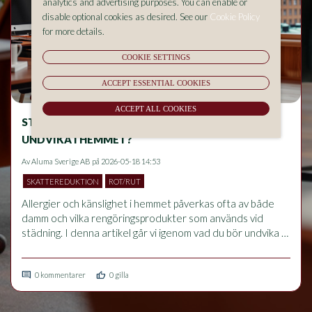
analytics and advertising purposes. You can enable or
disable optional cookies as desired. See our
Cookie Policy
for more details.
COOKIE SETTINGS
ACCEPT ESSENTIAL COOKIES
ACCEPT ALL COOKIES
STÄDNING OCH ALLERGIER – VAD BÖR DU
UNDVIKA I HEMMET?
Av
Aluma Sverige AB
på 2026-05-18 14:53
SKATTEREDUKTION
ROT/RUT
Allergier och känslighet i hemmet påverkas ofta av både 
damm och vilka rengöringsprodukter som används vid 
städning. I denna artikel går vi igenom vad du bör undvika 
för att minska allergiska besvär, hur rätt städrutiner 
förbättrar inomhusmiljön och vilka vanliga misstag som kan 
comment
thumb_up
förvärra problem med luftvägar och känslighet.
0 kommentarer
0 gilla