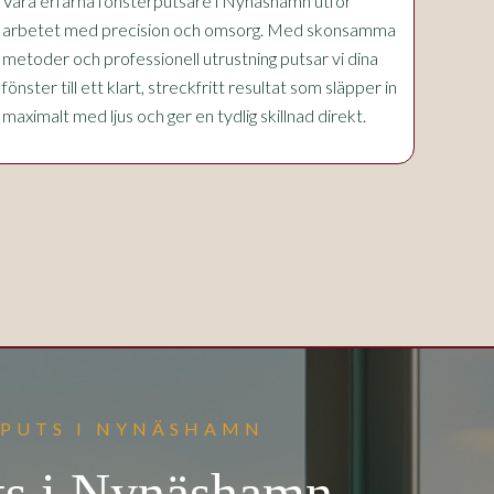
Våra erfarna fönsterputsare i Nynäshamn utför
arbetet med precision och omsorg. Med skonsamma
metoder och professionell utrustning putsar vi dina
fönster till ett klart, streckfritt resultat som släpper in
maximalt med ljus och ger en tydlig skillnad direkt.
RPUTS I NYNÄSHAMN
ts i Nynäshamn