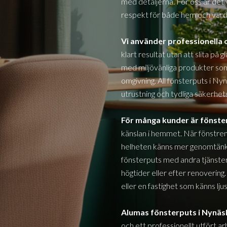
med detaljerna. För oss är det 
respekt för både hem och vard
Vi använder professionell
klart resultat utan att slita på 
med miljövänliga produkter s
omgivning. All fönsterputs i
Nyn
utrustning och tydliga säkerhets
För många kunder är fönst
känslan i hemmet. När fönstren
helheten känns mer genomtänkt
fönsterputs med andra tjänster 
högtider eller efter renovering.
eller en fastighet som känns lj
Alumas fönsterputs i
Nynä
och ett professionellt utfört a