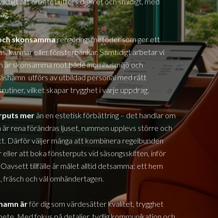
viktigt att arbetet utförs diskret och smidigt, med
ag.
a och skonsamma
rengöringsmetoder som ger ett
glas, karmar eller fönsterbänkar. Samtidigt arbetar vi
om är skonsamma mot både inomhusmiljö och
äshamn
utförs av utbildad personal med rätt
rutiner, vilket skapar trygghet i varje uppdrag.
erputs mer
än en estetisk förbättring – det handlar om
 är rena förändras ljuset, rummen upplevs större och
. Därför väljer många att kombinera regelbunden
eller att boka fönsterputs vid säsongsskiften, inför
 Oavsett tillfälle är målet alltid detsamma: ett hem
us, fräsch och väl omhändertagen.
shamn
är
för dig som värdesätter kvalitet, trygghet
rbete. Med fokus på detaljer, tydlig kommunikation och