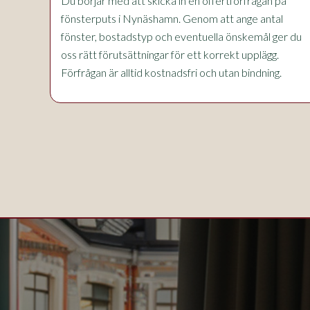
Du börjar med att skicka in en offertförfrågan på
fönsterputs i Nynäshamn. Genom att ange antal
fönster, bostadstyp och eventuella önskemål ger du
oss rätt förutsättningar för ett korrekt upplägg.
Förfrågan är alltid kostnadsfri och utan bindning.