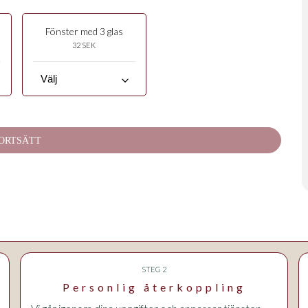
Fönster med 3 glas
32 SEK
keyboard_arrow_down
ORTSÄTT
STEG 2
Personlig återkoppling