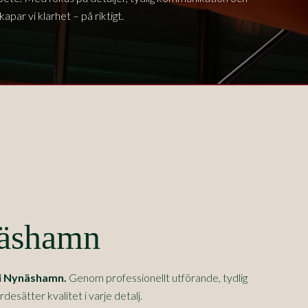
apar vi klarhet – på riktigt.
näshamn
i
Nynäshamn
.
Genom professionellt utförande, tydlig
sätter kvalitet i varje detalj.