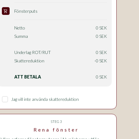
Fönsterputs
shopping_cart
Netto
0 SEK
Summa
0 SEK
Underlag ROT/RUT
0 SEK
Skattereduktion
-0 SEK
ATT BETALA
0 SEK
Jag vill inte använda skattereduktion
STEG 3
Rena fönster