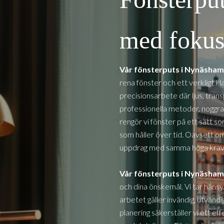
med fokus 
Vår fönsterputs i
Nynäsha
rena fönster och ett verkligt kl
precisionsarbete där ljus, tra
professionella metoder, noggra
rengör vi fönster på ett sätt so
som håller över tid. Oavsett om d
uppdrag med samma höga krav 
Vår fönsterputs i
Nynäsha
och dina önskemål. Vi tar hänsy
arbetet gäller invändig, utvän
planering säkerställer vi ett e