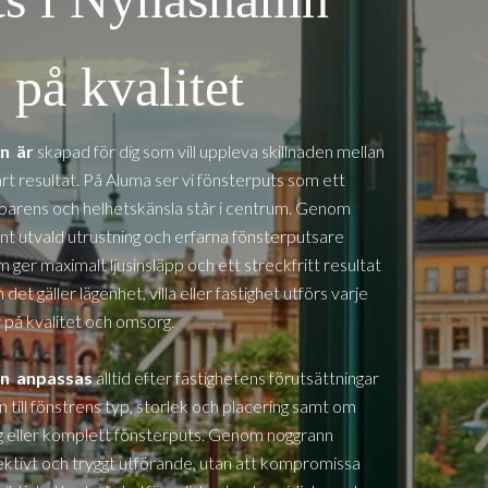
på kvalitet
mn
är
skapad för dig som vill uppleva skillnaden mellan
art resultat. På Aluma ser vi fönsterputs som ett
nsparens och helhetskänsla står i centrum. Genom
nt utvald utrustning och erfarna fönsterputsare
m ger maximalt ljusinsläpp och ett streckfritt resultat
et gäller lägenhet, villa eller fastighet utförs varje
på kvalitet och omsorg.
mn
anpassas
alltid efter fastighetens förutsättningar
n till fönstrens typ, storlek och placering samt om
dig eller komplett fönsterputs. Genom noggrann
ffektivt och tryggt utförande, utan att kompromissa