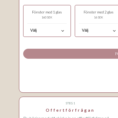
Fönster med 1 glas
Fönster med 2 glas
160 SEK
16 SEK
keyboard_arrow_down
keyboard_arrow_down
F
STEG 1
Offertförfrågan