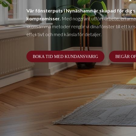
Vår fönsterputs i
Nynäshamn
är skapad för dig so
kompromisser.
Med noggrant utfört arbete, erfarna
skonsamma metoder rengör vi dina fönster till ett krista
effektivt och med känsla för detaljer.
BOKA TID MED KUNDANSVARIG
BEGÄR O