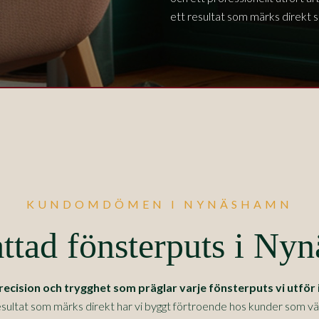
ett resultat som märks direkt sk
KUNDOMDÖMEN I NYNÄSHAMN
ttad fönsterputs i Ny
ision och trygghet som präglar varje fönsterputs vi utför 
sultat som märks direkt har vi byggt förtroende hos kunder som värde