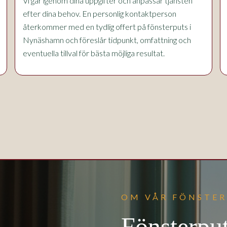
Vi går igenom dina uppgifter och anpassar tjänsten
efter dina behov. En personlig kontaktperson
återkommer med en tydlig offert på fönsterputs i
Nynäshamn och föreslår tidpunkt, omfattning och
eventuella tillval för bästa möjliga resultat.
OM VÅR FÖNSTE
Fönsterpu