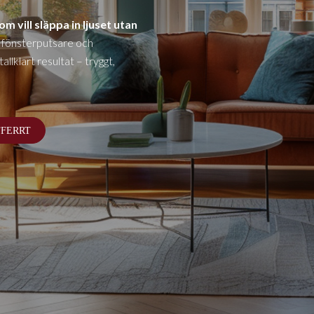
m vill släppa in ljuset utan
 fönsterputsare och
llklart resultat – tryggt,
FFERRT