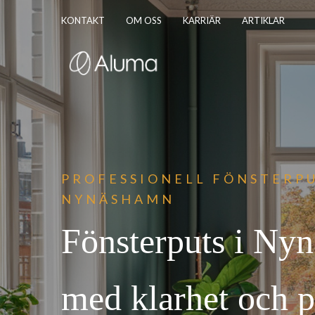
KONTAKT
OM OSS
KARRIÄR
ARTIKLAR
PROFESSIONELL FÖNST
ERPU
NYNÄSHAMN
Fönsterputs i Ny
med klarhet och p