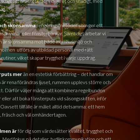
viktigt att arbetet utförs diskret och smidigt, med
ag.
a och skonsamma
rengöringsmetoder som ger ett
glas, karmar eller fönsterbänkar. Samtidigt arbetar vi
om är skonsamma mot både inomhusmiljö och
jeholmen
utförs av utbildad personal med rätt
rutiner, vilket skapar trygghet i varje uppdrag.
erputs mer
än en estetisk förbättring – det handlar om
 är rena förändras ljuset, rummen upplevs större och
. Därför väljer många att kombinera regelbunden
eller att boka fönsterputs vid säsongsskiften, inför
 Oavsett tillfälle är målet alltid detsamma: ett hem
us, fräsch och väl omhändertagen.
olmen
är
för dig som värdesätter kvalitet, trygghet och
e. Med fokus på detaljer, tydlig kommunikation och ett