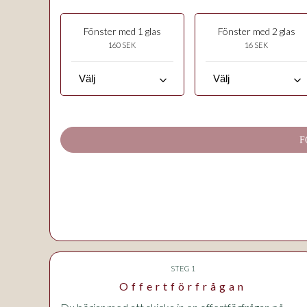
Fönster med 1 glas
Fönster med 2 glas
160 SEK
16 SEK
keyboard_arrow_down
keyboard_arrow_down
F
STEG 1
Offertförfrågan