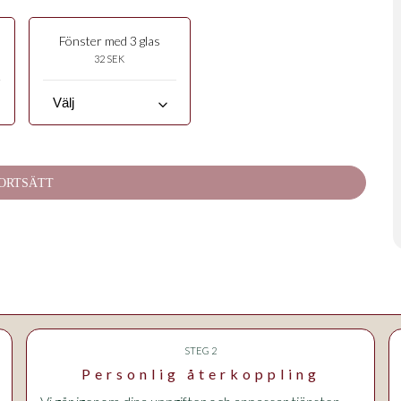
Fönster med 3 glas
32 SEK
keyboard_arrow_down
ORTSÄTT
STEG 2
Personlig återkoppling