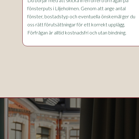
Du börjar med att skicka in en offertförfrågan på
fönsterputs i Liljeholmen. Genom att ange antal
fönster, bostadstyp och eventuella önskemål ger du
oss rätt förutsättningar för ett korrekt upplägg.
Förfrågan är alltid kostnadsfri och utan bindning.