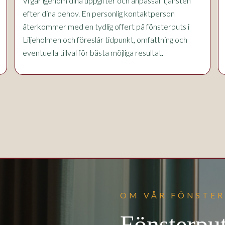
Vi går igenom dina uppgifter och anpassar tjänsten
efter dina behov. En personlig kontaktperson
återkommer med en tydlig offert på fönsterputs i
Liljeholmen och föreslår tidpunkt, omfattning och
eventuella tillval för bästa möjliga resultat.
OM VÅR FÖNSTER
Fönsterput