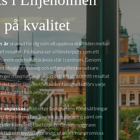
på kvalitet
en
är
skapad för dig som vill uppleva skillnaden mellan
art resultat. På Aluma ser vi fönsterputs som ett
nsparens och helhetskänsla står i centrum. Genom
nt utvald utrustning och erfarna fönsterputsare
m ger maximalt ljusinsläpp och ett streckfritt resultat
et gäller lägenhet, villa eller fastighet utförs varje
på kvalitet och omsorg.
en
anpassas
alltid efter fastighetens förutsättningar
n till fönstrens typ, storlek och placering samt om
dig eller komplett fönsterputs. Genom noggrann
ffektivt och tryggt utförande, utan att kompromissa