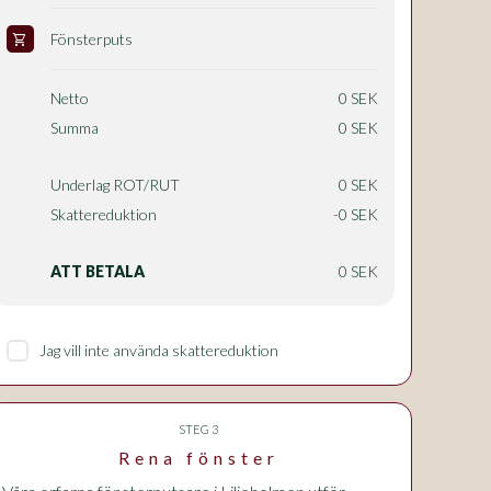
Fönsterputs
shopping_cart
Netto
0 SEK
Summa
0 SEK
Underlag ROT/RUT
0 SEK
Skattereduktion
-0 SEK
ATT BETALA
0 SEK
Jag vill inte använda skattereduktion
STEG 3
Rena fönster