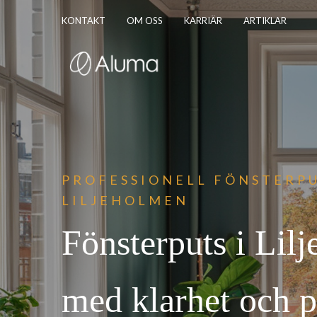
KONTAKT
OM OSS
KARRIÄR
ARTIKLAR
PROFESSIONELL FÖNST
ERPU
LILJEHOLMEN
Fönsterputs i Lil
med klarhet och p