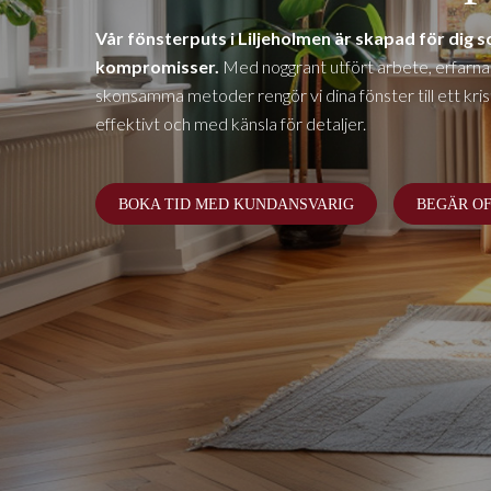
Vår fönsterputs i
Liljeholmen
är skapad för dig so
kompromisser.
Med noggrant utfört arbete, erfarna
skonsamma metoder rengör vi dina fönster till ett krista
effektivt och med känsla för detaljer.
BOKA TID MED KUNDANSVARIG
BEGÄR O