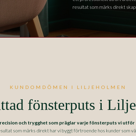
resultat som märks direkt skapar
KUNDOMDÖMEN I LILJEHOLMEN
tad fönsterputs i Lil
ision och trygghet som präglar varje fönsterputs vi utför 
sultat som märks direkt har vi byggt förtroende hos kunder som värde