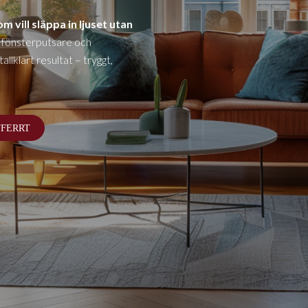
m vill släppa in ljuset utan
 fönsterputsare och
llklart resultat – tryggt,
FFERRT