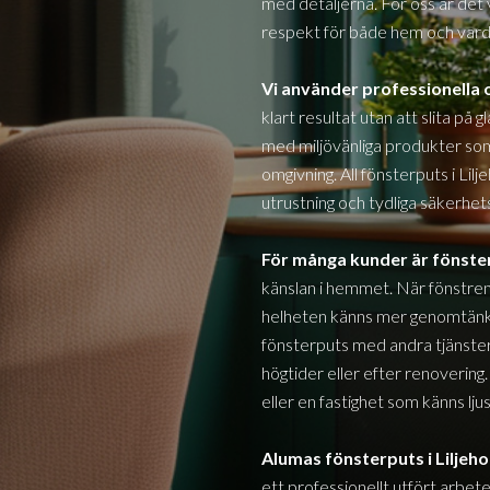
med detaljerna. För oss är det 
respekt för både hem och vard
Vi använder professionell
klart resultat utan att slita på 
med miljövänliga produkter s
omgivning. All fönsterputs i
Lil
utrustning och tydliga säkerhets
För många kunder är fönst
känslan i hemmet. När fönstren
helheten känns mer genomtänkt
fönsterputs med andra tjänster 
högtider eller efter renovering.
eller en fastighet som känns lj
Alumas fönsterputs i
Liljeh
ett professionellt utfört arbet