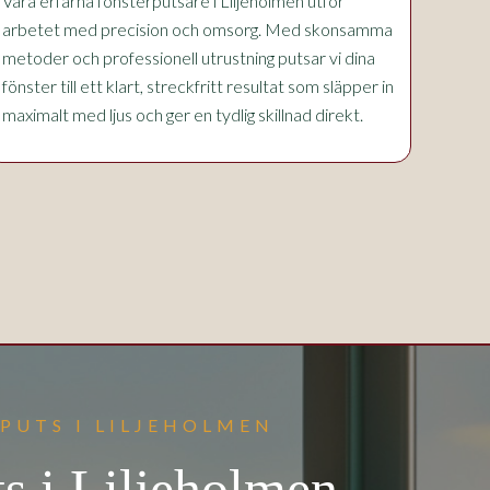
Våra erfarna fönsterputsare i Liljeholmen utför
arbetet med precision och omsorg. Med skonsamma
metoder och professionell utrustning putsar vi dina
fönster till ett klart, streckfritt resultat som släpper in
maximalt med ljus och ger en tydlig skillnad direkt.
PUTS I LILJEHOLMEN
s i Liljeholmen