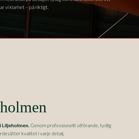
 vi klarhet – på riktigt.
jeholmen
i
Liljeholmen
.
Genom professionellt utförande, tydlig
sätter kvalitet i varje detalj.