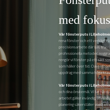
med fokus 
Vår fönsterputs i
Liljeholm
rena fönster och ett verkligt kl
precisionsarbete där ljus, tra
professionella metoder, noggra
rengör vi fönster på ett sätt so
som håller över tid. Oavsett om d
uppdrag med samma höga krav 
Vår fönsterputs i
Liljeholm
och dina önskemål. Vi tar hänsy
arbetet gäller invändig, utvän
planering säkerställer vi ett e