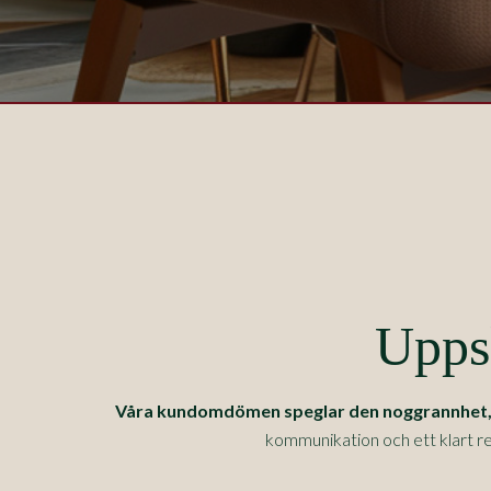
Uppsk
Våra kundomdömen speglar den noggrannhet, pr
kommunikation och ett klart re