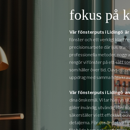
fokus på k
Vår fönsterputs i
Lidingö
är
fönster och ett verkligt klart r
precisionsarbete där ljus, tra
professionella metoder, noggra
rengör vi fönster på ett sätt so
som håller över tid. Oavsett om d
uppdrag med samma höga krav 
Vår fönsterputs i
Lidingö
an
dina önskemål. Vi tar hänsyn ti
gäller invändig, utvändig eller
säkerställer vi ett effektivt o
detaljerna. För oss är det vikti
för både hem och vardag.