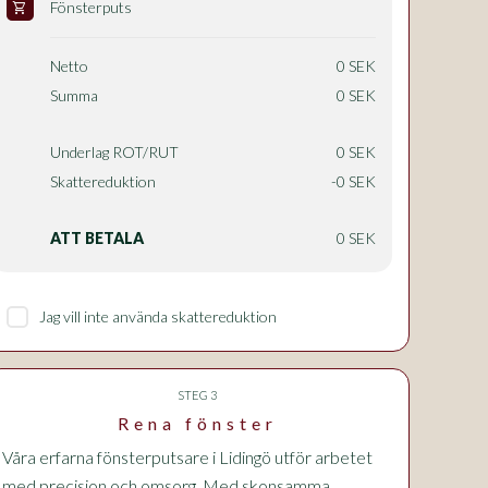
Fönsterputs
shopping_cart
Netto
0 SEK
Summa
0 SEK
Underlag ROT/RUT
0 SEK
Skattereduktion
-0 SEK
ATT BETALA
0 SEK
Jag vill inte använda skattereduktion
STEG 3
Rena fönster
Våra erfarna fönsterputsare i Lidingö utför arbetet
med precision och omsorg. Med skonsamma