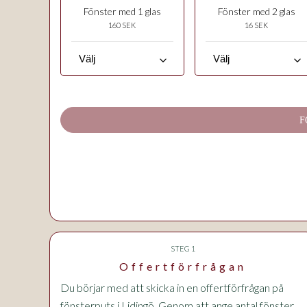
Fönster med 1 glas
Fönster med 2 glas
160 SEK
16 SEK
keyboard_arrow_down
keyboard_arrow_down
F
STEG 1
Offertförfrågan
Du börjar med att skicka in en offertförfrågan på
fönsterputs i Lidingö. Genom att ange antal fönster,