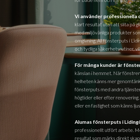
Vi använder professionell
klart resultat utan att slita på 
med miljövänliga produkter s
omgivning. All fönsterputs i
Lid
och tydliga säkerhetsrutiner, vi
För många kunder är fönst
känslan i hemmet. När fönstren
helheten känns mer genomtänkt
fönsterputs med andra tjänster 
högtider eller efter renovering.
eller en fastighet som känns lj
Alumas fönsterputs i
Liding
professionellt utfört arbete. M
resultat som märks direkt skapar