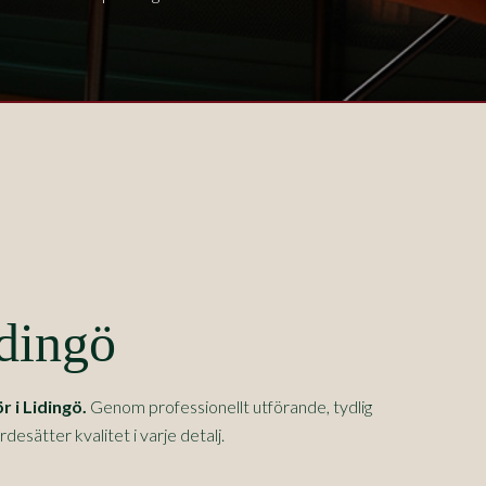
idingö
r i
Lidingö
.
Genom professionellt utförande, tydlig
sätter kvalitet i varje detalj.