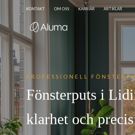
KONTAKT
OM OSS
KARRIÄR
ARTIKLAR
PROFESSIONELL FÖNST
ERPU
Fönsterputs i Li
klarhet och precis