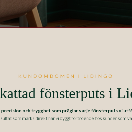
KUNDOMDÖMEN I LIDINGÖ
attad fönsterputs i L
ecision och trygghet som präglar varje fönsterputs vi utfö
sultat som märks direkt har vi byggt förtroende hos kunder som värde