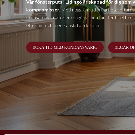
Vår fönsterputs i
Lidingö
är skapad för dig som vi
kompromisser.
Med noggrant utfört arbete, erfarna
skonsamma metoder rengör vi dina fönster till ett krista
effektivt och med känsla för detaljer.
BOKA TID MED KUNDANSVARIG
BEGÄR O