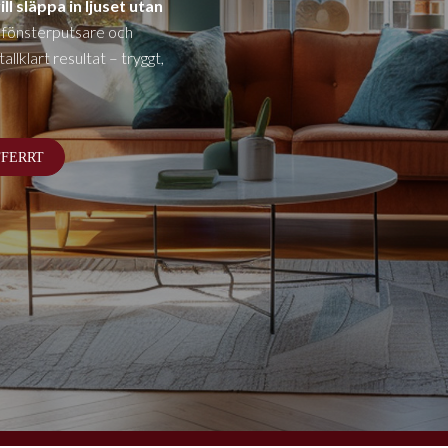
ll släppa in ljuset utan
 fönsterputsare och
llklart resultat – tryggt,
FFERRT