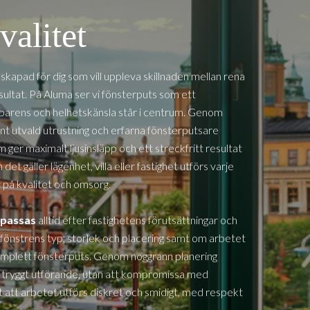
valitet
skapad för dig som vill uppleva skillnaden mellan rena
esultat. På Aluma ser vi fönsterputs som ett
nsparens och helhetskänsla står i centrum. Genom
nt utvald utrustning och erfarna fönsterputsare
m ger maximalt ljusinsläpp och ett streckfritt resultat
et gäller lägenhet, villa eller fastighet utförs varje
på kvalitet och omsorg.
passas
alltid efter fastighetens förutsättningar och
ll fönstrens typ, storlek och placering samt om arbetet
 komplett fönsterputs. Genom noggrann planering
ch tryggt utförande, utan att kompromissa med
gt att arbetet utförs diskret och smidigt, med respekt