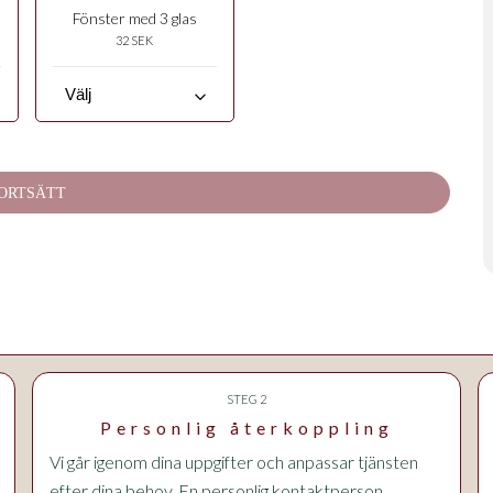
Fönster med 3 glas
32 SEK
keyboard_arrow_down
ORTSÄTT
STEG 2
Personlig återkoppling
Vi går igenom dina uppgifter och anpassar tjänsten
efter dina behov. En personlig kontaktperson