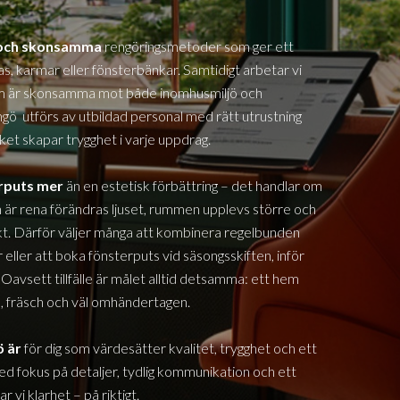
a och skonsamma
rengöringsmetoder som ger ett
glas, karmar eller fönsterbänkar. Samtidigt arbetar vi
om är skonsamma mot både inomhusmiljö och
ingö
utförs av utbildad personal med rätt utrustning
lket skapar trygghet i varje uppdrag.
erputs mer
än en estetisk förbättring – det handlar om
 är rena förändras ljuset, rummen upplevs större och
. Därför väljer många att kombinera regelbunden
eller att boka fönsterputs vid säsongsskiften, inför
 Oavsett tillfälle är målet alltid detsamma: ett hem
us, fräsch och väl omhändertagen.
ö
är
för dig som värdesätter kvalitet, trygghet och ett
ed fokus på detaljer, tydlig kommunikation och ett
 vi klarhet – på riktigt.