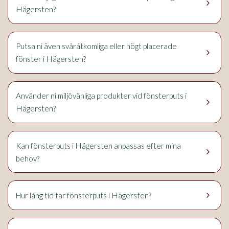
keyboard_arrow_right
Hägersten
?
Putsa ni även svåråtkomliga eller högt placerade
keyboard_arrow_right
Hägersten
fönster i
?
Använder ni miljövänliga produkter vid fönsterputs i
keyboard_arrow_right
Hägersten
?
Hägersten
Kan fönsterputs i
anpassas efter mina
keyboard_arrow_right
behov?
keyboard_arrow_right
Hägersten
Hur lång tid tar fönsterputs i
?