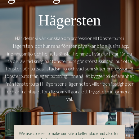
Hägersten
Här delar vi vår kunskap om professionell fönsterputs i
Hägersten
och hur rena fönster påverkar både ljusinsläpp,
inomhusmiljö och helhetskänsla i hemmet. I våra artiklar får du
ta del av råd kring när fönsterputs gör störst skillnad, hur ofta
fönster bör putsas i stadsmiljö och vad som skiljer professionell
fönsterputs från egen putsning. Innehållet bygger på erfarenhet
Hägerstens
från fönsterputs i
lägenheter, villor och fastigheter
och är framtaget för dig som vill göra ett tryggt och informerat
val.
We use cookies to make our site a better place and also for