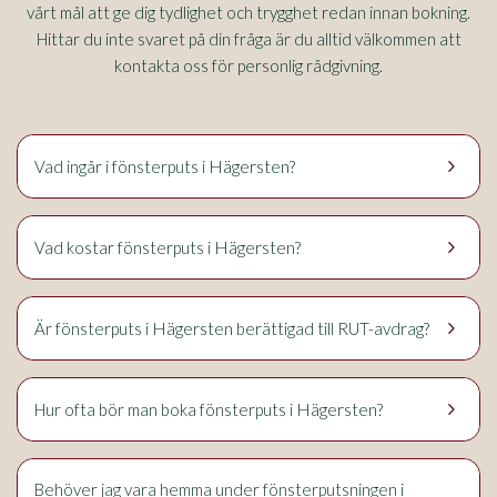
vårt mål att ge dig tydlighet och trygghet redan innan bokning.
Hittar du inte svaret på din fråga är du alltid välkommen att
kontakta oss för personlig rådgivning.
keyboard_arrow_right
Hägersten
Vad ingår i fönsterputs i
?
keyboard_arrow_right
Hägersten
Vad kostar fönsterputs i
?
keyboard_arrow_right
Hägersten
Är fönsterputs i
berättigad till RUT-avdrag?
keyboard_arrow_right
Hägersten
Hur ofta bör man boka fönsterputs i
?
Behöver jag vara hemma under fönsterputsningen i