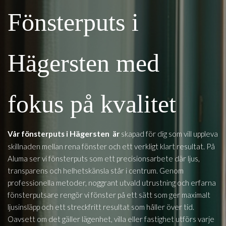
Fönsterputs i
Hägersten med
fokus på kvalitet
Hägersten
Vår fönsterputs i
är
skapad för dig som vill uppleva
skillnaden mellan rena fönster och ett verkligt klart resultat. På
Aluma ser vi fönsterputs som ett precisionsarbete där ljus,
transparens och helhetskänsla står i centrum. Genom
professionella metoder, noggrant utvald utrustning och erfarna
fönsterputsare rengör vi fönster på ett sätt som ger maximalt
ljusinsläpp och ett streckfritt resultat som håller över tid.
Oavsett om det gäller lägenhet, villa eller fastighet utförs varje