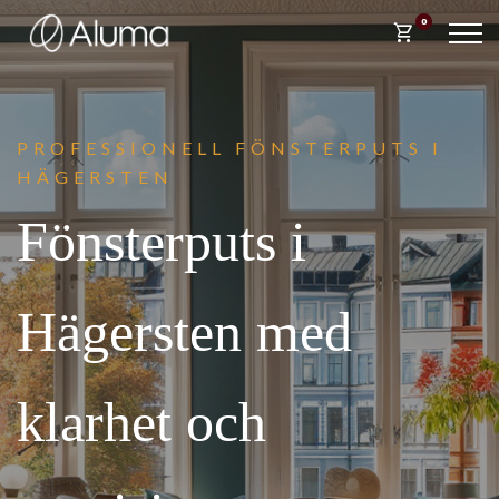
0
shopping_cart
PROFESSIONELL FÖNST
ERPUTS I
HÄGERSTEN
Fönsterputs i
Hägersten med
klarhet och