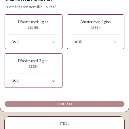
Hur många fönster vill du putsa?
Fönster med 1 glas
Fönster med 2 glas
160 SEK
16 SEK
keyboard_arrow_down
keyboard_arrow_down
Fönster med 3 glas
32 SEK
keyboard_arrow_down
FORTSÄTT
STEG 1