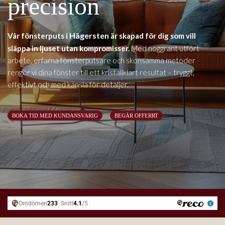
precision
Hägersten
Vår fönsterputs i
är skapad för dig som vill
släppa in ljuset utan kompromisser.
Med noggrant utfört
arbete, erfarna fönsterputsare och skonsamma metoder
rengör vi dina fönster till ett kristallklart resultat – tryggt,
effektivt och med känsla för detaljer.
BOKA TID MED KUNDANSVARIG
BEGÄR OFFERRT