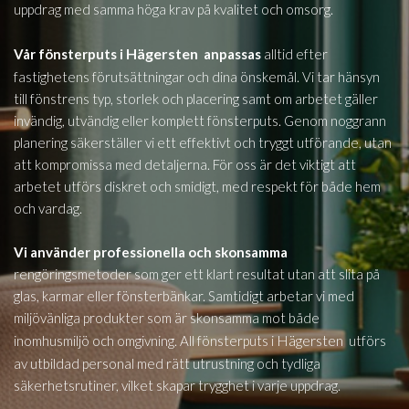
uppdrag med samma höga krav på kvalitet och omsorg.
Hägersten
Vår fönsterputs i
anpassas
alltid efter
fastighetens förutsättningar och dina önskemål. Vi tar hänsyn
till fönstrens typ, storlek och placering samt om arbetet gäller
invändig, utvändig eller komplett fönsterputs. Genom noggrann
planering säkerställer vi ett effektivt och tryggt utförande, utan
att kompromissa med detaljerna. För oss är det viktigt att
arbetet utförs diskret och smidigt, med respekt för både hem
och vardag.
Vi använder professionella och skonsamma
rengöringsmetoder som ger ett klart resultat utan att slita på
glas, karmar eller fönsterbänkar. Samtidigt arbetar vi med
miljövänliga produkter som är skonsamma mot både
Hägersten
inomhusmiljö och omgivning. All fönsterputs i
utförs
av utbildad personal med rätt utrustning och tydliga
säkerhetsrutiner, vilket skapar trygghet i varje uppdrag.