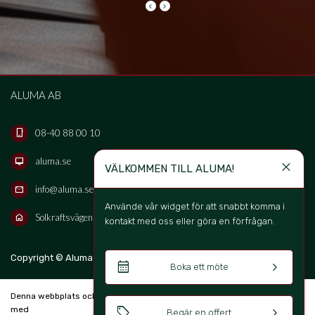
keyboard_arrow_left
keyboard_arrow_right
ALUMA AB
08-40 88 00 10
phone_iphone
aluma.se
desktop_mac
close
VÄLKOMMEN TILL ALUMA!
info@aluma.se
mail
Använde vår widget för att snabbt komma i 
Solkraftsvägen 16B, 135 70 Stockholm, Sweden
home
kontakt med oss eller göra en förfrågan. 
keyboard_arrow_up
Copyright © Aluma Sverige AB 2026
SV
calendar_month
keyboard_arrow_right
Boka ett möte
Denna webbplats och bokningssystem är skapad
sell
keyboard_arrow_right
med
Begär en offert