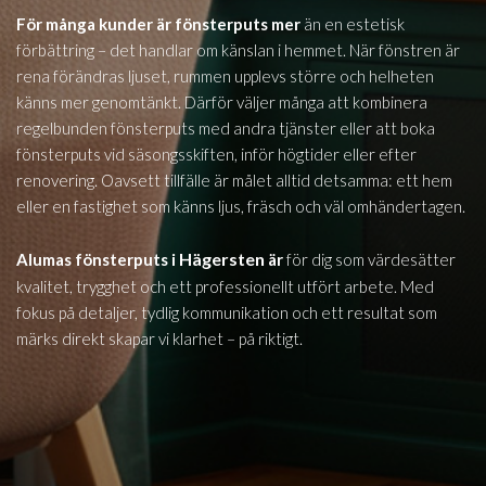
För många kunder är fönsterputs mer
än en estetisk
förbättring – det handlar om känslan i hemmet. När fönstren är
rena förändras ljuset, rummen upplevs större och helheten
känns mer genomtänkt. Därför väljer många att kombinera
regelbunden fönsterputs med andra tjänster eller att boka
fönsterputs vid säsongsskiften, inför högtider eller efter
renovering. Oavsett tillfälle är målet alltid detsamma: ett hem
eller en fastighet som känns ljus, fräsch och väl omhändertagen.
Hägersten
Alumas fönsterputs i
är
för dig som värdesätter
kvalitet, trygghet och ett professionellt utfört arbete. Med
fokus på detaljer, tydlig kommunikation och ett resultat som
märks direkt skapar vi klarhet – på riktigt.