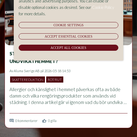
analytics and advertising purposes. You can enable or
disable optional cookies as desired. See our
Cookie Policy
for more details.
COOKIE SETTINGS
ACCEPT ESSENTIAL COOKIES
ACCEPT ALL COOKIES
STÄDNING OCH ALLERGIER – VAD BÖR DU
UNDVIKA I HEMMET?
Av
Aluma Sverige AB
på 2026-05-18 14:53
SKATTEREDUKTION
ROT/RUT
Allergier och känslighet i hemmet påverkas ofta av både 
damm och vilka rengöringsprodukter som används vid 
städning. I denna artikel går vi igenom vad du bör undvika 
för att minska allergiska besvär, hur rätt städrutiner 
förbättrar inomhusmiljön och vilka vanliga misstag som kan 
comment
thumb_up
förvärra problem med luftvägar och känslighet.
0 kommentarer
0 gilla