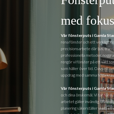
med fokus 
Vår fönsterputs i
Gamla St
rena fönster och ett verkligt kl
precisionsarbete där ljus, tra
professionella metoder, noggra
rengör vi fönster på ett sätt so
som håller över tid. Oavsett om d
uppdrag med samma höga krav 
Vår fönsterputs i
Gamla St
och dina önskemål. Vi tar hänsy
arbetet gäller invändig, utvän
planering säkerställer vi ett e