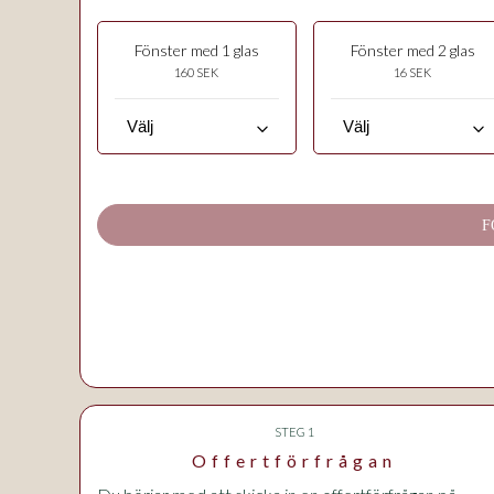
Fönster med 1 glas
Fönster med 2 glas
160 SEK
16 SEK
keyboard_arrow_down
keyboard_arrow_down
F
STEG 1
Offertförfrågan