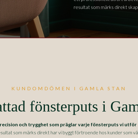
resultat som märks direkt skapar
KUNDOMDÖMEN I GAMLA STAN
ttad fönsterputs i Gam
ision och trygghet som präglar varje fönsterputs vi utför 
sultat som märks direkt har vi byggt förtroende hos kunder som värde