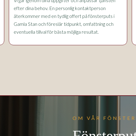
Vi går igenom dina uppgifter och anpassar tjänsten
efter dina behov. En personlig kontaktperson
återkommer med en tydlig offert på fönsterputs i
Gamla Stan och föreslår tidpunkt, omfattning och
eventuella tillval för bästa möjliga resultat.
OM VÅR FÖNSTER
Fönsterpu