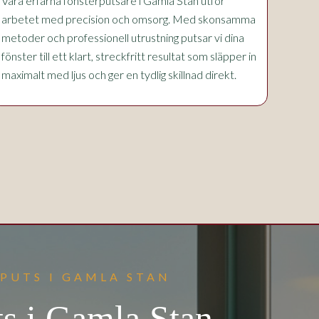
Våra erfarna fönsterputsare i Gamla Stan utför
arbetet med precision och omsorg. Med skonsamma
metoder och professionell utrustning putsar vi dina
fönster till ett klart, streckfritt resultat som släpper in
maximalt med ljus och ger en tydlig skillnad direkt.
PUTS I GAMLA STAN
ts i Gamla Stan