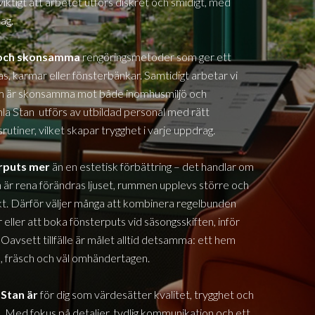
viktigt att arbetet utförs diskret och smidigt, med
ag.
a och skonsamma
rengöringsmetoder som ger ett
glas, karmar eller fönsterbänkar. Samtidigt arbetar vi
om är skonsamma mot både inomhusmiljö och
la Stan
utförs av utbildad personal med rätt
rutiner, vilket skapar trygghet i varje uppdrag.
erputs mer
än en estetisk förbättring – det handlar om
 är rena förändras ljuset, rummen upplevs större och
. Därför väljer många att kombinera regelbunden
eller att boka fönsterputs vid säsongsskiften, inför
 Oavsett tillfälle är målet alltid detsamma: ett hem
us, fräsch och väl omhändertagen.
 Stan
är
för dig som värdesätter kvalitet, trygghet och
e. Med fokus på detaljer, tydlig kommunikation och ett