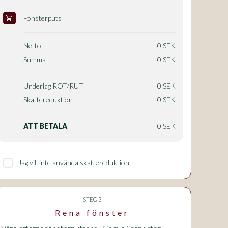
Fönsterputs
shopping_cart
Netto
0 SEK
Summa
0 SEK
Underlag ROT/RUT
0 SEK
Skattereduktion
-0 SEK
ATT BETALA
0 SEK
Jag vill inte använda skattereduktion
STEG 3
Rena fönster