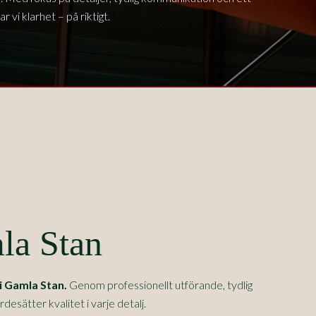
 vi klarhet – på riktigt.
la Stan
i
Gamla Stan
.
Genom professionellt utförande, tydlig
sätter kvalitet i varje detalj.