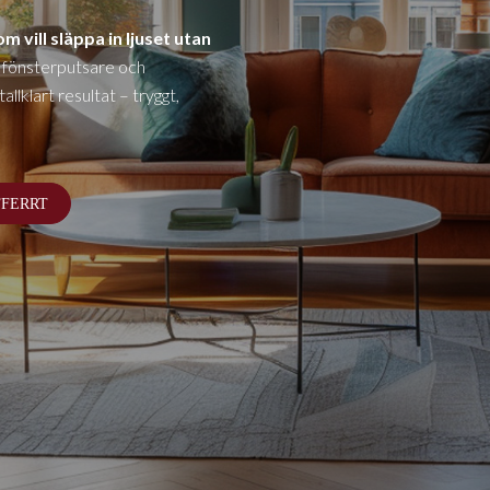
m vill släppa in ljuset utan
 fönsterputsare och
llklart resultat – tryggt,
FFERRT