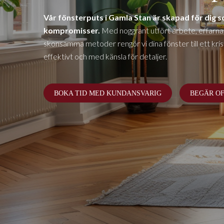
Vår fönsterputs i
Gamla Stan
är skapad för dig so
kompromisser.
Med noggrant utfört arbete, erfarna
skonsamma metoder rengör vi dina fönster till ett krista
effektivt och med känsla för detaljer.
BOKA TID MED KUNDANSVARIG
BEGÄR O