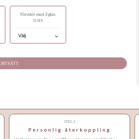
Fönster med 3 glas
32 SEK
keyboard_arrow_down
ORTSÄTT
STEG 2
Personlig återkoppling