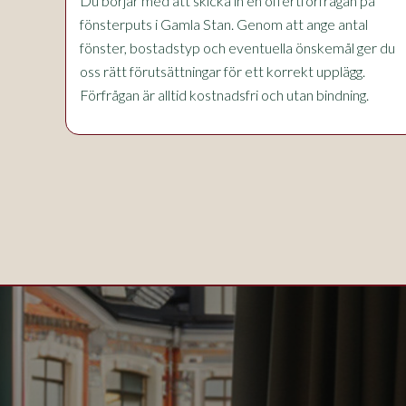
Du börjar med att skicka in en offertförfrågan på
fönsterputs i Gamla Stan. Genom att ange antal
fönster, bostadstyp och eventuella önskemål ger du
oss rätt förutsättningar för ett korrekt upplägg.
Förfrågan är alltid kostnadsfri och utan bindning.