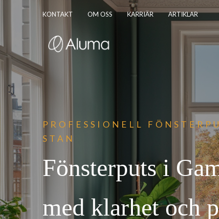
KONTAKT
OM OSS
KARRIÄR
ARTIKLAR
PROFESSIONELL FÖNST
ERPU
STAN
Fönsterputs i Gam
med klarhet och p