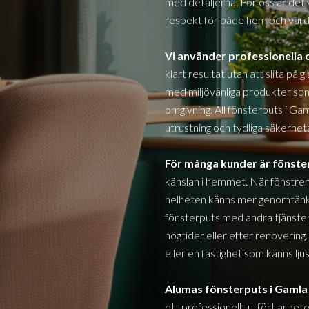
med detaljerna. För oss är det 
respekt för både hem och vard
Vi använder professionell
klart resultat utan att slita på 
med miljövänliga produkter s
omgivning. All fönsterputs i
Gam
utrustning och tydliga säkerhets
För många kunder är fönst
känslan i hemmet. När fönstren
helheten känns mer genomtänkt
fönsterputs med andra tjänster 
högtider eller efter renovering.
eller en fastighet som känns lj
Alumas fönsterputs i
Gamla
ett professionellt utfört arbet