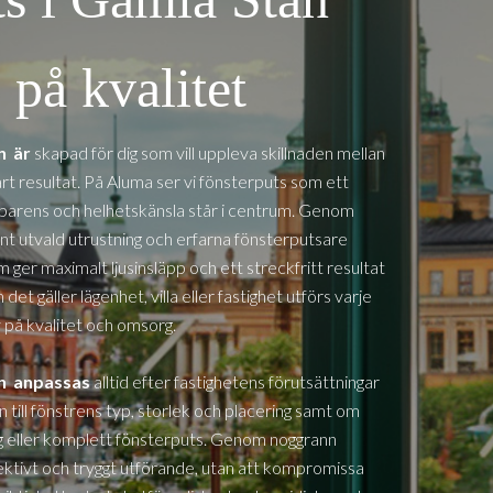
på kvalitet
an
är
skapad för dig som vill uppleva skillnaden mellan
art resultat. På Aluma ser vi fönsterputs som ett
nsparens och helhetskänsla står i centrum. Genom
nt utvald utrustning och erfarna fönsterputsare
m ger maximalt ljusinsläpp och ett streckfritt resultat
et gäller lägenhet, villa eller fastighet utförs varje
på kvalitet och omsorg.
an
anpassas
alltid efter fastighetens förutsättningar
n till fönstrens typ, storlek och placering samt om
dig eller komplett fönsterputs. Genom noggrann
ffektivt och tryggt utförande, utan att kompromissa