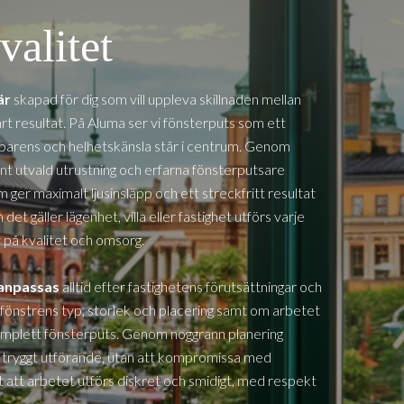
valitet
är
skapad för dig som vill uppleva skillnaden mellan
art resultat. På Aluma ser vi fönsterputs som ett
nsparens och helhetskänsla står i centrum. Genom
nt utvald utrustning och erfarna fönsterputsare
m ger maximalt ljusinsläpp och ett streckfritt resultat
et gäller lägenhet, villa eller fastighet utförs varje
på kvalitet och omsorg.
anpassas
alltid efter fastighetens förutsättningar och
ll fönstrens typ, storlek och placering samt om arbetet
 komplett fönsterputs. Genom noggrann planering
ch tryggt utförande, utan att kompromissa med
gt att arbetet utförs diskret och smidigt, med respekt