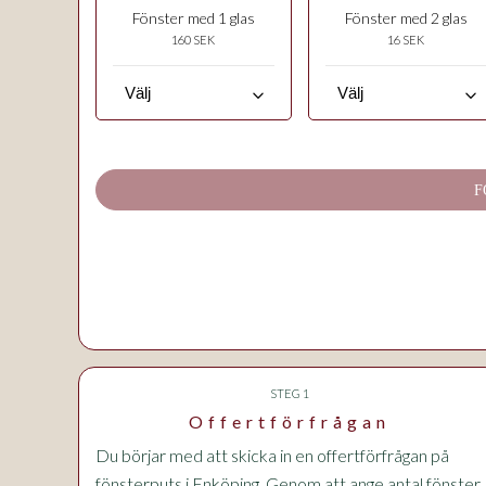
Fönster med 1 glas
Fönster med 2 glas
160 SEK
16 SEK
keyboard_arrow_down
keyboard_arrow_down
F
STEG 1
Offertförfrågan
Du börjar med att skicka in en offertförfrågan på
fönsterputs i Enköping. Genom att ange antal fönster,