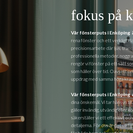
fokus på k
Vår fönsterputs i
Enköping
rena fönster och ett verkligt kl
precisionsarbete där ljus, tra
professionella metoder, noggra
rengör vi fönster på ett sätt so
som håller över tid. Oavsett om d
uppdrag med samma höga krav 
Vår fönsterputs i
Enköping
dina önskemål. Vi tar hänsyn ti
gäller invändig, utvändig eller
säkerställer vi ett effektivt o
detaljerna. För oss är det vikti
för både hem och vardag.