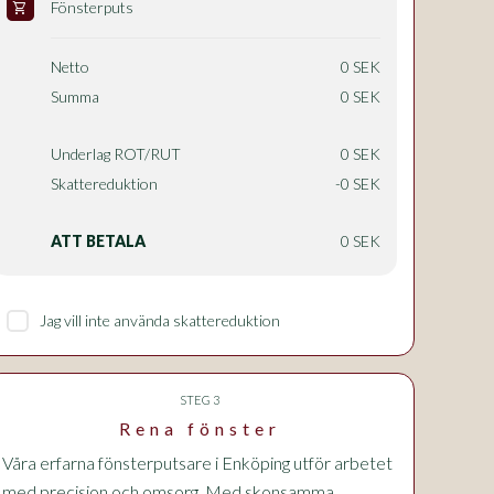
Fönsterputs
shopping_cart
Netto
0 SEK
Summa
0 SEK
Underlag ROT/RUT
0 SEK
Skattereduktion
-0 SEK
ATT BETALA
0 SEK
Jag vill inte använda skattereduktion
STEG 3
Rena fönster
Våra erfarna fönsterputsare i Enköping utför arbetet
med precision och omsorg. Med skonsamma