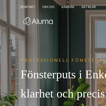
KONTAKT
OM OSS
KARRIÄR
ARTIKLAR
PROFESSIONELL FÖNST
ERPU
Fönsterputs i En
klarhet och precis