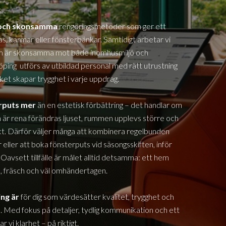
a och skonsamma
rengöringsmetoder som ger ett
glas, karmar eller fönsterbänkar. Samtidigt arbetar vi
om är skonsamma mot både inomhusmiljö och
öping
utförs av utbildad personal med rätt utrustning
lket skapar trygghet i varje uppdrag.
erputs mer
än en estetisk förbättring – det handlar om
 är rena förändras ljuset, rummen upplevs större och
. Därför väljer många att kombinera regelbunden
eller att boka fönsterputs vid säsongsskiften, inför
 Oavsett tillfälle är målet alltid detsamma: ett hem
us, fräsch och väl omhändertagen.
ing
är
för dig som värdesätter kvalitet, trygghet och
e. Med fokus på detaljer, tydlig kommunikation och ett
 vi klarhet – på riktigt.