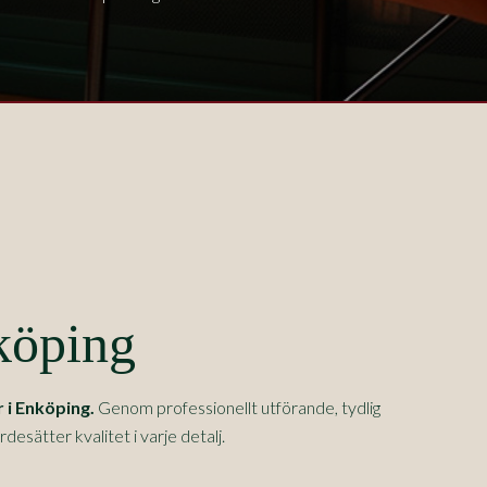
köping
 i
Enköping
.
Genom professionellt utförande, tydlig
sätter kvalitet i varje detalj.