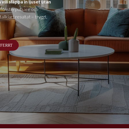
vill släppa in ljuset utan
 fönsterputsare och
llklart resultat – tryggt,
FFERRT