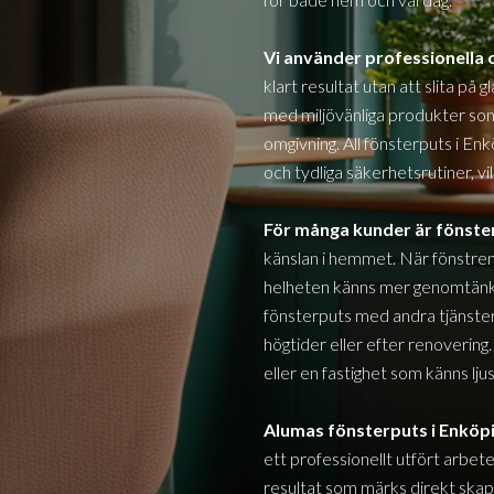
Vi använder professionell
klart resultat utan att slita på 
med miljövänliga produkter s
omgivning. All fönsterputs i
Enk
och tydliga säkerhetsrutiner, vi
För många kunder är fönst
känslan i hemmet. När fönstren
helheten känns mer genomtänkt
fönsterputs med andra tjänster 
högtider eller efter renovering.
eller en fastighet som känns lj
Alumas fönsterputs i
Enköp
ett professionellt utfört arbet
resultat som märks direkt skapar