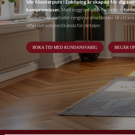
Vår fönsterputs i
Enköping
är skapad för dig som 
kompromisser.
Med noggrant utfört arbete, erfarna
skonsamma metoder rengör vi dina fönster till ett krista
effektivt och med känsla för detaljer.
BOKA TID MED KUNDANSVARIG
BEGÄR O