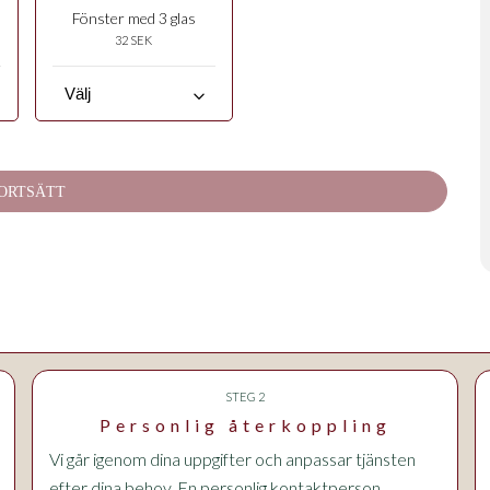
Fönster med 3 glas
32 SEK
keyboard_arrow_down
ORTSÄTT
STEG 2
Personlig återkoppling
Vi går igenom dina uppgifter och anpassar tjänsten
efter dina behov. En personlig kontaktperson