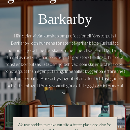
Barkarby
Här delar vi vår kunskap om professionell fönsterputs i
Barkarby
och hur rena fönster påverkar både ljusinsläpp,
inomhusmiljö och helhetskänsla i hemmet. I våra artiklar får du
ta del av råd kring när fönsterputs gör störst skillnad, hur ofta
fönster bör putsas i stadsmiljö och vad som skiljer professionell
fönsterputs från egen putsning. Innehållet bygger på erfarenhet
Barkarbys
från fönsterputs i
lägenheter, villor och fastigheter
och är framtaget för dig som vill göra ett tryggt och informerat
val.
We use cookies to make our site a better place and also for