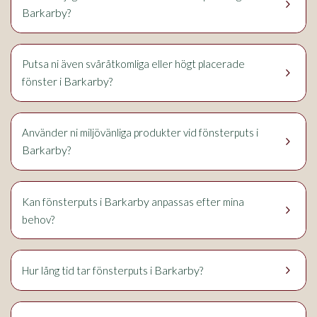
keyboard_arrow_right
Barkarby
?
Putsa ni även svåråtkomliga eller högt placerade
keyboard_arrow_right
Barkarby
fönster i
?
Använder ni miljövänliga produkter vid fönsterputs i
keyboard_arrow_right
Barkarby
?
Barkarby
Kan fönsterputs i
anpassas efter mina
keyboard_arrow_right
behov?
keyboard_arrow_right
Barkarby
Hur lång tid tar fönsterputs i
?