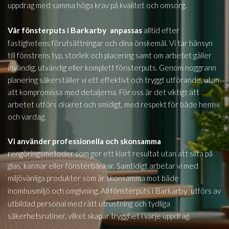
uppdrag med samma höga krav på kvalitet och omsorg.
Barkarby
Vår fönsterputs i
anpassas
alltid efter
fastighetens förutsättningar och dina önskemål. Vi tar hänsyn
till fönstrens typ, storlek och placering samt om arbetet gäller
invändig, utvändig eller komplett fönsterputs. Genom noggrann
planering säkerställer vi ett effektivt och tryggt utförande, utan
att kompromissa med detaljerna. För oss är det viktigt att
arbetet utförs diskret och smidigt, med respekt för både hem
och vardag.
Vi använder professionella och skonsamma
rengöringsmetoder som ger ett klart resultat utan att slita på
glas, karmar eller fönsterbänkar. Samtidigt arbetar vi med
miljövänliga produkter som är skonsamma mot både
Barkarby
inomhusmiljö och omgivning. All fönsterputs i
utförs av
utbildad personal med rätt utrustning och tydliga
säkerhetsrutiner, vilket skapar trygghet i varje uppdrag.