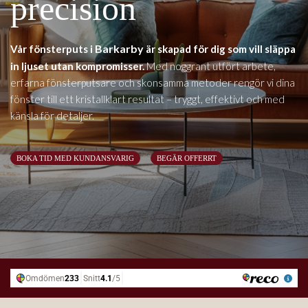
precision
Barkarby
Vår fönsterputs i
är skapad för dig som vill släppa
in ljuset utan kompromisser.
Med noggrant utfört arbete,
erfarna fönsterputsare och skonsamma metoder rengör vi dina
fönster till ett kristallklart resultat – tryggt, effektivt och med
känsla för detaljer.
BOKA TID MED KUNDANSVARIG
BEGÄR OFFERRT