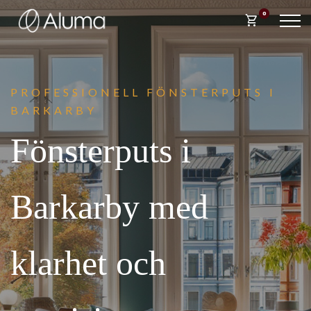
0
shopping_cart
PROFESSIONELL FÖNST
ERPUTS I
BARKARBY
Fönsterputs i
Barkarby med
klarhet och