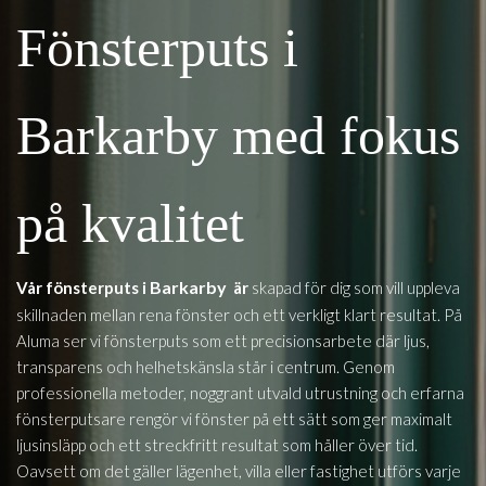
Fönsterputs i
Barkarby med fokus
på kvalitet
Barkarby
Vår fönsterputs i
är
skapad för dig som vill uppleva
skillnaden mellan rena fönster och ett verkligt klart resultat. På
Aluma ser vi fönsterputs som ett precisionsarbete där ljus,
transparens och helhetskänsla står i centrum. Genom
professionella metoder, noggrant utvald utrustning och erfarna
fönsterputsare rengör vi fönster på ett sätt som ger maximalt
ljusinsläpp och ett streckfritt resultat som håller över tid.
Oavsett om det gäller lägenhet, villa eller fastighet utförs varje