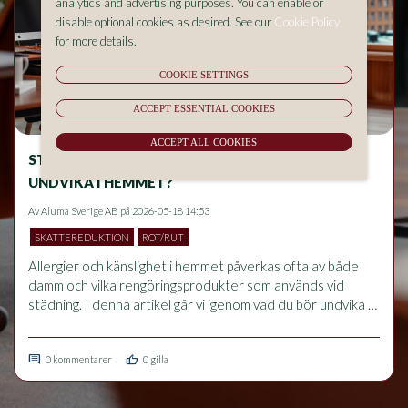
analytics and advertising purposes. You can enable or
disable optional cookies as desired. See our
Cookie Policy
for more details.
COOKIE SETTINGS
ACCEPT ESSENTIAL COOKIES
ACCEPT ALL COOKIES
STÄDNING OCH ALLERGIER – VAD BÖR DU
UNDVIKA I HEMMET?
Av
Aluma Sverige AB
på 2026-05-18 14:53
SKATTEREDUKTION
ROT/RUT
Allergier och känslighet i hemmet påverkas ofta av både 
damm och vilka rengöringsprodukter som används vid 
städning. I denna artikel går vi igenom vad du bör undvika 
för att minska allergiska besvär, hur rätt städrutiner 
förbättrar inomhusmiljön och vilka vanliga misstag som kan 
comment
thumb_up
förvärra problem med luftvägar och känslighet.
0 kommentarer
0 gilla