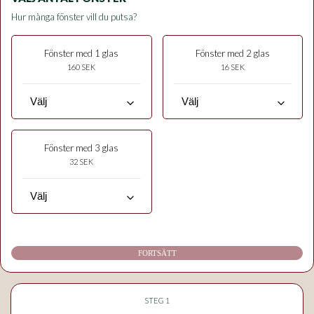
Hur många fönster vill du putsa?
Fönster med 1 glas
Fönster med 2 glas
160 SEK
16 SEK
keyboard_arrow_down
keyboard_arrow_down
Fönster med 3 glas
32 SEK
keyboard_arrow_down
FORTSÄTT
STEG 1