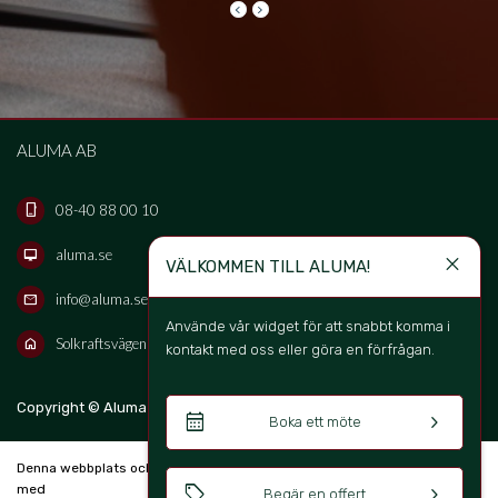
keyboard_arrow_left
keyboard_arrow_right
ALUMA AB
08-40 88 00 10
phone_iphone
aluma.se
desktop_mac
close
VÄLKOMMEN TILL ALUMA!
info@aluma.se
mail
Använde vår widget för att snabbt komma i 
Solkraftsvägen 16B, 135 70 Stockholm, Sweden
home
kontakt med oss eller göra en förfrågan. 
keyboard_arrow_up
Copyright © Aluma Sverige AB 2026
SV
calendar_month
keyboard_arrow_right
Boka ett möte
Denna webbplats och bokningssystem är skapad
sell
keyboard_arrow_right
med
Begär en offert