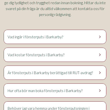
ge dig tydlighet och trygghet redan innan bokning. Hittar du inte
svaret på din fråga är du alltid välkommen att kontakta oss för
personlig rådgivning.
keyboard_arrow_right
Barkarby
Vad ingår i fönsterputs i
?
keyboard_arrow_right
Barkarby
Vad kostar fönsterputs i
?
keyboard_arrow_right
Barkarby
Är fönsterputs i
berättigad till RUT-avdrag?
keyboard_arrow_right
Barkarby
Hur ofta bör man boka fönsterputs i
?
Behöver jag vara hemma under fönsterputsningen i