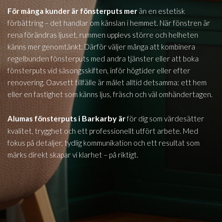
För många kunder är fönsterputs mer
än en estetisk
förbättring – det handlar om känslan i hemmet. När fönstren är
rena förändras ljuset, rummen upplevs större och helheten
känns mer genomtänkt. Därför väljer många att kombinera
regelbunden fönsterputs med andra tjänster eller att boka
fönsterputs vid säsongsskiften, inför högtider eller efter
renovering. Oavsett tillfälle är målet alltid detsamma: ett hem
eller en fastighet som känns ljus, fräsch och väl omhändertagen.
Barkarby
Alumas fönsterputs i
är
för dig som värdesätter
kvalitet, trygghet och ett professionellt utfört arbete. Med
fokus på detaljer, tydlig kommunikation och ett resultat som
märks direkt skapar vi klarhet – på riktigt.