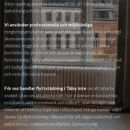
Varje uppdrag planeras individuellt för att säkerställa rätt
omfattning och ett jämnt, pålitligt resultat.
Vi använder professionella och miljövänliga
rengöringsprodukter som är effektiva på djupet men samtidigt
skonsamma mot ytor och inomhusmiljö. Vår städpersonal är
utbildad, noggrant utvald och van vid att arbeta i tomma
bostäder där precision och ansvar är avgörande. All
Täby
flyttstädning i
utförs med respekt för bostaden och med
ett tydligt slutmål: att varje yta ska kännas genomgången, ren
och redo för nästa boende.
Täby
För oss handlar flyttstädning i
inte
om att arbeta
snabbt, utan om att arbeta rätt. När vi lämnar en bostad ska
resultatet vara konsekvent och hållbart, utan detaljer som
riskerar att behöva åtgärdas i efterhand. Många kunder väljer
Täby
Aluma för flyttstädning i
just för att slippa osäkerhet och
extra stress i samband med flytten. Genom tydlig