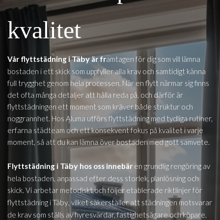
kvalitet
Täby
Vår flyttstädning i
är fr
amtagen för dig som vill lämna
bostaden i ett skick som uppfyller alla krav och samtidigt känna
full trygghet genom hela processen. När en flytt närmar sig finns
det ofta många detaljer att hålla reda på, och därför är
flyttstädningen ett moment som kräver både struktur och
noggrannhet. Hos Aluma utförs flyttstädning med tydliga rutiner,
erfarna städteam och ett konsekvent fokus på kvalitet i varje
moment, så att du kan lämna över bostaden med gott samvete.
Täby
Flyttstädning i
hos oss innebär
en grundlig rengöring av
hela bostaden, anpassad efter dess storlek, planlösning och
skick. Vi arbetar metodiskt och följer etablerade riktlinjer för
Täby
flyttstädning i
, vilket säkerställer att städningen motsvarar
de krav som ställs av hyresvärdar, fastighetsägare och köpare.