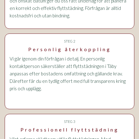
och önskat datum ger du oss rätt underlag för att planera
en korrekt och effektiv flyttstädning. Förfrågan är alltid
kostnadsfri och utan bindning.
STEG 2
Personlig återkoppling
Vi går igenom din förfrågan i detalj. En personlig
kontaktperson säkerställer att flyttstädningen i Täby
anpassas efter bostadens omfattning och gällande krav.
Därefter får du en tydlig offert med full transparens kring
pris och upplägg.
STEG 3
Professionell flyttstädning
Vårt erfarna städteam utför flyttstädningen. Med