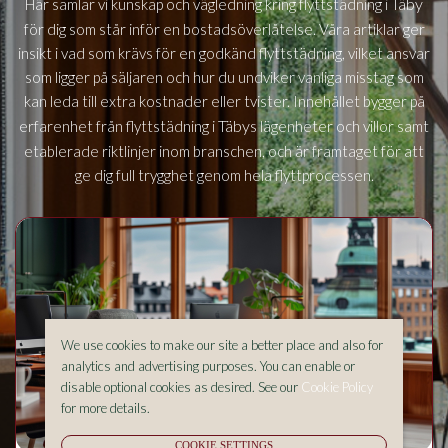
Täby
Här samlar vi kunskap och vägledning kring flyttstädning i
för dig som står inför en bostadsöverlåtelse. Våra artiklar ger
insikt i vad som krävs för en godkänd flyttstädning, vilket ansvar
som ligger på säljaren och hur du undviker vanliga misstag som
kan leda till extra kostnader eller tvister. Innehållet bygger på
Täbys
erfarenhet från flyttstädning i
lägenheter och villor samt
etablerade riktlinjer inom branschen, och är framtaget för att
ge dig full trygghet genom hela flyttprocessen.
We use cookies to make our site a better place and also for
analytics and advertising purposes. You can enable or
disable optional cookies as desired. See our
Cookie Policy
for more details.
COOKIE SETTINGS