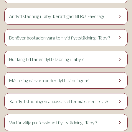
keyboard_arrow_right
Täby
Är flyttstädning i
berättigad till RUT-avdrag?
keyboard_arrow_right
Täby
Behöver bostaden vara tom vid flyttstädning i
?
keyboard_arrow_right
Täby
Hur lång tid tar en flyttstädning i
?
keyboard_arrow_right
Måste jag närvara under flyttstädningen?
keyboard_arrow_right
Kan flyttstädningen anpassas efter mäklarens krav?
keyboard_arrow_right
Täby
Varför välja professionell flyttstädning i
?