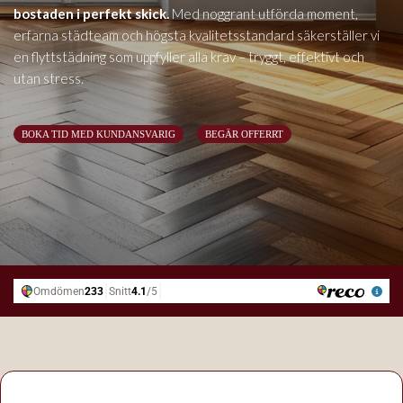
bostaden i perfekt skick.
Med noggrant utförda moment,
erfarna städteam och högsta kvalitetsstandard säkerställer vi
en flyttstädning som uppfyller alla krav – tryggt, effektivt och
utan stress.
BOKA TID MED KUNDANSVARIG
BEGÄR OFFERRT