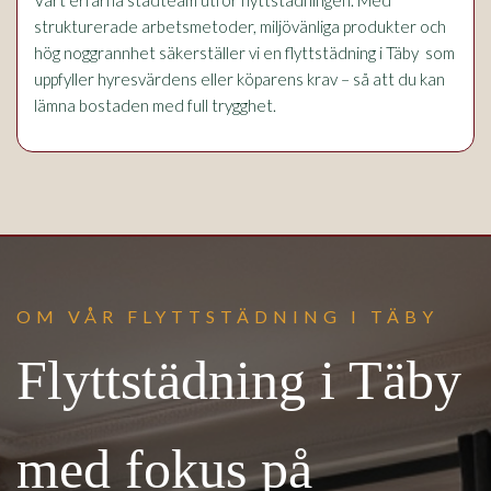
strukturerade arbetsmetoder, miljövänliga produkter och
hög noggrannhet säkerställer vi en flyttstädning i Täby som
uppfyller hyresvärdens eller köparens krav – så att du kan
lämna bostaden med full trygghet.
OM VÅR FLYTTSTÄDNING I TÄBY
Flyttstädning i Täby
med fokus på