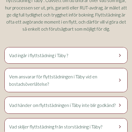
Täby
flyttstädning i
. Oavsett om du undrar över vad som ingår,
hur processen ser ut, pris, garanti eller RUT-avdrag, är målet att
ge dig full tydlighet och trygghet inför bokning. Flyttstädning är
ofta ett avgörande moment i en flytt, och därför vill vi göra det
så enkelt och förutsägbart som möjligt för dig.
keyboard_arrow_right
Vad ingår i flyttstädning i Täby ?
Täby
Vem ansvarar för flyttstädningen i
vid en
keyboard_arrow_right
bostadsöverlåtelse?
keyboard_arrow_right
Täby
Vad händer om flyttstädningen i
inte blir godkänd?
keyboard_arrow_right
Täby
Vad skiljer flyttstädning från storstädning i
?