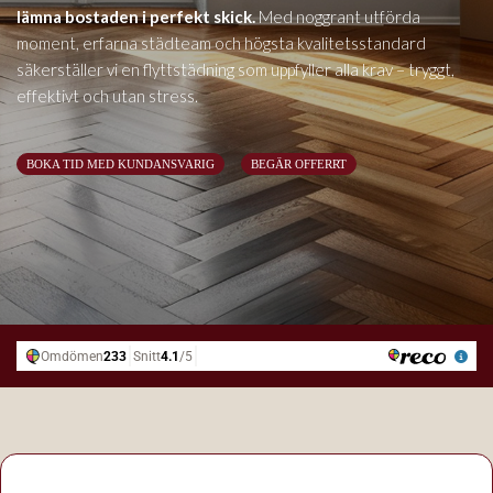
lämna bostaden i perfekt skick.
Med noggrant utförda
moment, erfarna städteam och högsta kvalitetsstandard
säkerställer vi en flyttstädning som uppfyller alla krav – tryggt,
effektivt och utan stress.
BOKA TID MED KUNDANSVARIG
BEGÄR OFFERRT