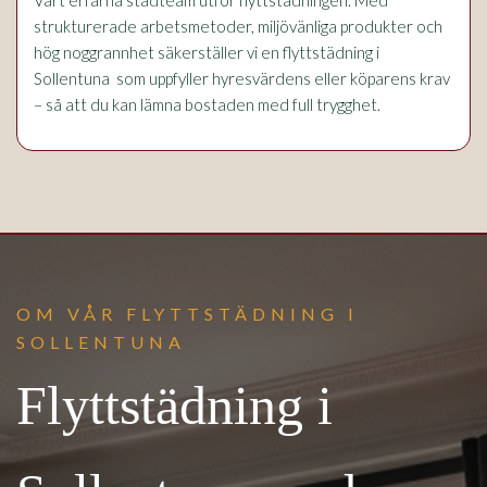
strukturerade arbetsmetoder, miljövänliga produkter och
hög noggrannhet säkerställer vi en flyttstädning i
Sollentuna som uppfyller hyresvärdens eller köparens krav
– så att du kan lämna bostaden med full trygghet.
OM VÅR FLYTTSTÄDNING I
SOLLENTUNA
Flyttstädning i