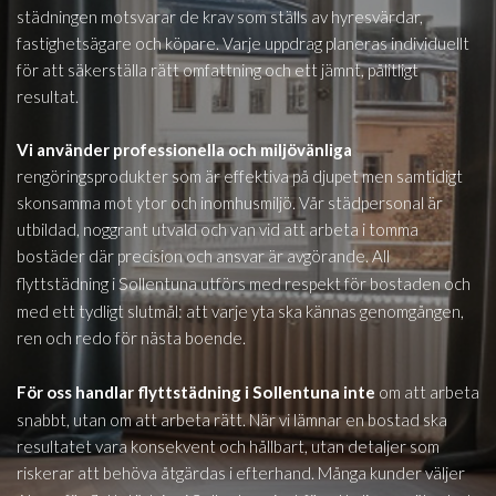
städningen motsvarar de krav som ställs av hyresvärdar,
fastighetsägare och köpare. Varje uppdrag planeras individuellt
för att säkerställa rätt omfattning och ett jämnt, pålitligt
resultat.
Vi använder professionella och miljövänliga
rengöringsprodukter som är effektiva på djupet men samtidigt
skonsamma mot ytor och inomhusmiljö. Vår städpersonal är
utbildad, noggrant utvald och van vid att arbeta i tomma
bostäder där precision och ansvar är avgörande. All
Sollentuna
flyttstädning i
utförs med respekt för bostaden och
med ett tydligt slutmål: att varje yta ska kännas genomgången,
ren och redo för nästa boende.
Sollentuna
För oss handlar flyttstädning i
inte
om att arbeta
snabbt, utan om att arbeta rätt. När vi lämnar en bostad ska
resultatet vara konsekvent och hållbart, utan detaljer som
riskerar att behöva åtgärdas i efterhand. Många kunder väljer