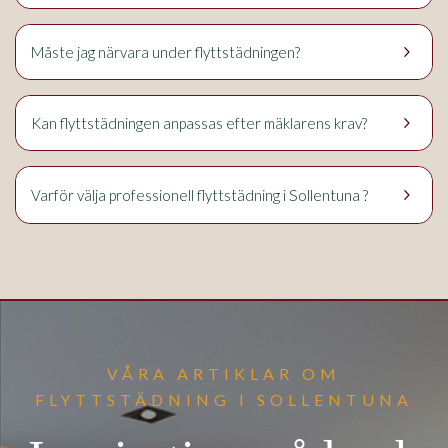
keyboard_arrow_right
Måste jag närvara under flyttstädningen?
keyboard_arrow_right
Kan flyttstädningen anpassas efter mäklarens krav?
keyboard_arrow_right
Sollentuna
Varför välja professionell flyttstädning i
?
VÅRA ARTIKLAR OM
FLYTTSTÄDNING I SOLLENTUNA