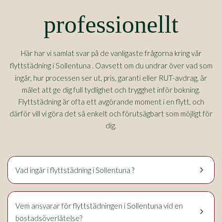
professionellt
Här har vi samlat svar på de vanligaste frågorna kring vår
Sollentuna
flyttstädning i
. Oavsett om du undrar över vad som
ingår, hur processen ser ut, pris, garanti eller RUT-avdrag, är
målet att ge dig full tydlighet och trygghet inför bokning.
Flyttstädning är ofta ett avgörande moment i en flytt, och
därför vill vi göra det så enkelt och förutsägbart som möjligt för
dig.
keyboard_arrow_right
Vad ingår i flyttstädning i Sollentuna ?
Sollentuna
Vem ansvarar för flyttstädningen i
vid en
keyboard_arrow_right
bostadsöverlåtelse?