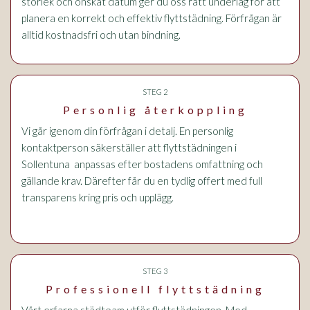
storlek och önskat datum ger du oss rätt underlag för att
planera en korrekt och effektiv flyttstädning. Förfrågan är
alltid kostnadsfri och utan bindning.
STEG 2
Personlig återkoppling
Vi går igenom din förfrågan i detalj. En personlig
kontaktperson säkerställer att flyttstädningen i
Sollentuna anpassas efter bostadens omfattning och
gällande krav. Därefter får du en tydlig offert med full
transparens kring pris och upplägg.
STEG 3
Professionell flyttstädning
Vårt erfarna städteam utför flyttstädningen. Med