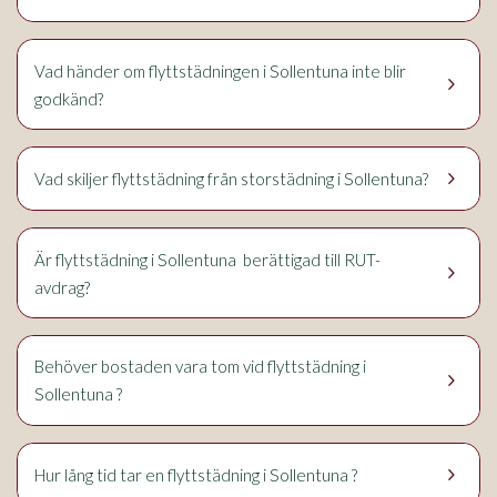
Sollentuna
Vad händer om flyttstädningen i
inte blir
keyboard_arrow_right
godkänd?
keyboard_arrow_right
Sollentuna
Vad skiljer flyttstädning från storstädning i
?
Sollentuna
Är flyttstädning i
berättigad till RUT-
keyboard_arrow_right
avdrag?
Behöver bostaden vara tom vid flyttstädning i
keyboard_arrow_right
Sollentuna
?
keyboard_arrow_right
Sollentuna
Hur lång tid tar en flyttstädning i
?