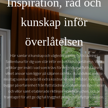
Inspiration, råd och
kunskap inför
överlåtelsen
Här samlar vi kunskap och vägledning kring flyttstädning i
Sollentuna
för dig som står inför en bostadsöverlåtelse. Våra
artiklar ger insikt i vad som krävs för en godkänd flyttstädning,
vilket ansvar som ligger på säljaren och hur du undviker vanliga
misstag som kan leda till extra kostnader eller tvister. Innehållet
Sollentunas
bygger på erfarenhet från flyttstädning i
lägenheter
och villor samt etablerade riktlinjer inom branschen, och är
framtaget för att ge dig full trygghet genom hela flyttprocessen.