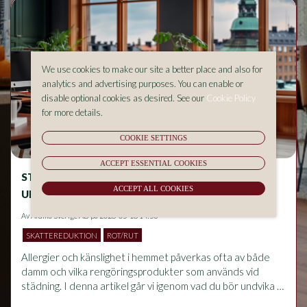
We use cookies to make our site a better place and also for
analytics and advertising purposes. You can enable or
disable optional cookies as desired. See our
Cookie Policy
for more details.
COOKIE SETTINGS
ACCEPT ESSENTIAL COOKIES
STÄDNING OCH ALLERGIER – VAD BÖR DU
ACCEPT ALL COOKIES
UNDVIKA I HEMMET?
Av
Aluma Sverige AB
på 2026-05-18 14:53
SKATTEREDUKTION
ROT/RUT
Allergier och känslighet i hemmet påverkas ofta av både 
damm och vilka rengöringsprodukter som används vid 
städning. I denna artikel går vi igenom vad du bör undvika 
för att minska allergiska besvär, hur rätt städrutiner 