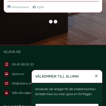
förbättrar inomhusmiljön och vilka vanliga misstag som kan 
comment
thumb_up
förvärra problem med luftvägar och känslighet.
0 kommentarer
0 gilla
keyboard_arrow_left
keyboard_arrow_right
ALUMA AB
08-40 88 00 10
phone_iphone
aluma.se
desktop_mac
close
VÄLKOMMEN TILL ALUMA!
info@aluma.se
mail
Använde vår widget för att snabbt komma i 
Solkraftsvägen 16B, 135 70 Stockholm, Sweden
home
kontakt med oss eller göra en förfrågan. 