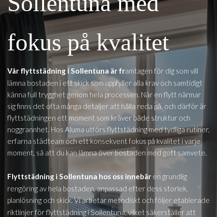
Sollentuna med
fokus på kvalitet
Sollentuna
Vår flyttstädning i
är fr
amtagen för dig som vill
lämna bostaden i ett skick som uppfyller alla krav och samtidigt
känna full trygghet genom hela processen. När en flytt närmar
sig finns det ofta många detaljer att hålla reda på, och därför är
flyttstädningen ett moment som kräver både struktur och
noggrannhet. Hos Aluma utförs flyttstädning med tydliga rutiner,
erfarna städteam och ett konsekvent fokus på kvalitet i varje
moment, så att du kan lämna över bostaden med gott samvete.
Sollentuna
Flyttstädning i
hos oss innebär
en grundlig
rengöring av hela bostaden, anpassad efter dess storlek,
planlösning och skick. Vi arbetar metodiskt och följer etablerade
Sollentuna
riktlinjer för flyttstädning i
, vilket säkerställer att