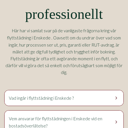
professionellt
Här har vi samlat svar på de vanligaste frågorna kring vår
Enskede
flyttstädning i
. Oavsett om du undrar över vad som
ingår, hur processen ser ut, pris, garanti eller RUT-avdrag, är
målet att ge dig full tydlighet och trygghet inför bokning.
Flyttstädning är ofta ett avgörande moment i en flytt, och
därför vill vi göra det så enkelt och förutsägbart som möjligt för
dig.
keyboard_arrow_right
Vad ingår i flyttstädning i Enskede ?
Enskede
Vem ansvarar för flyttstädningen i
vid en
keyboard_arrow_right
bostadsöverlåtelse?