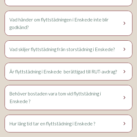
Enskede
Vad händer om flyttstädningen i
inte blir
keyboard_arrow_right
godkänd?
keyboard_arrow_right
Enskede
Vad skiljer flyttstädning från storstädning i
?
keyboard_arrow_right
Enskede
Är flyttstädning i
berättigad till RUT-avdrag?
Behöver bostaden vara tom vid flyttstädning i
keyboard_arrow_right
Enskede
?
keyboard_arrow_right
Enskede
Hur lång tid tar en flyttstädning i
?