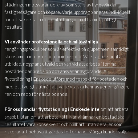
städningen motsvarar de krav som ställs av hyresvärdar,
fastighetsägare och köpare. Varje uppdrag planeras individuellt
för att säkerställa rätt omfattning och ett jämnt, pålitligt
resultat.
Vi använder professionella och miljövänliga
rengöringsprodukter som är effektiva på djupet men samtidigt
skonsamma mot ytor och inomhusmiljö. Vår städpersonal är
utbildad, noggrant utvald och van vid att arbeta i tomma
bostäder där precision och ansvar är avgörande. All
Enskede
flyttstädning i
utförs med respekt för bostaden och
med ett tydligt slutmål: att varje yta ska kännas genomgången,
ren och redo för nästa boende.
Enskede
För oss handlar flyttstädning i
inte
om att arbeta
snabbt, utan om att arbeta rätt. När vi lämnar en bostad ska
resultatet vara konsekvent och hållbart, utan detaljer som
riskerar att behöva åtgärdas i efterhand. Många kunder väljer