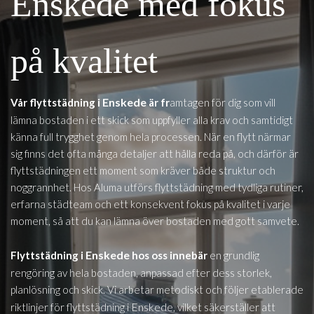
Enskede med fokus
på kvalitet
Enskede
Vår flyttstädning i
är fr
amtagen för dig som vill
lämna bostaden i ett skick som uppfyller alla krav och samtidigt
känna full trygghet genom hela processen. När en flytt närmar
sig finns det ofta många detaljer att hålla reda på, och därför är
flyttstädningen ett moment som kräver både struktur och
noggrannhet. Hos Aluma utförs flyttstädning med tydliga rutiner,
erfarna städteam och ett konsekvent fokus på kvalitet i varje
moment, så att du kan lämna över bostaden med gott samvete.
Enskede
Flyttstädning i
hos oss innebär
en grundlig
rengöring av hela bostaden, anpassad efter dess storlek,
planlösning och skick. Vi arbetar metodiskt och följer etablerade
Enskede
riktlinjer för flyttstädning i
, vilket säkerställer att