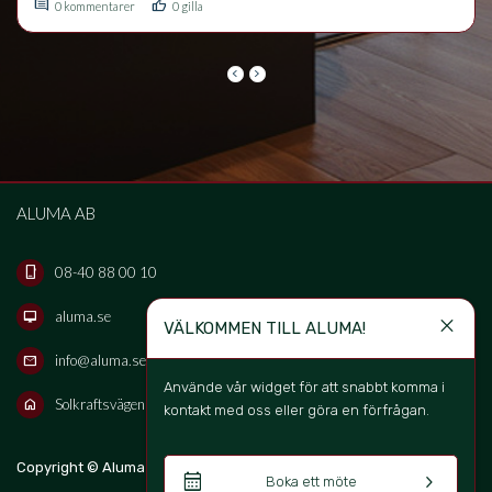
comment
thumb_up
förvärra problem med luftvägar och känslighet.
0 kommentarer
0 gilla
keyboard_arrow_left
keyboard_arrow_right
ALUMA AB
08-40 88 00 10
phone_iphone
aluma.se
desktop_mac
close
VÄLKOMMEN TILL ALUMA!
info@aluma.se
mail
Använde vår widget för att snabbt komma i 
Solkraftsvägen 16B, 135 70 Stockholm, Sweden
home
kontakt med oss eller göra en förfrågan. 
keyboard_arrow_up
Copyright © Aluma Sverige AB 2026
SV
calendar_month
keyboard_arrow_right
Boka ett möte