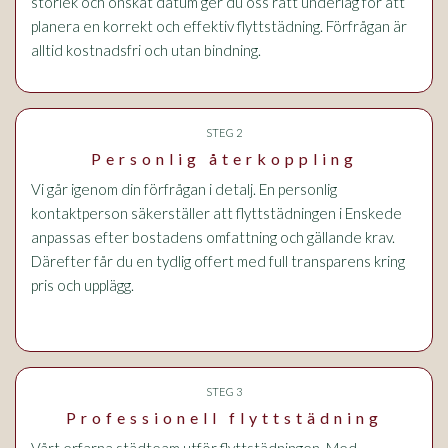
storlek och önskat datum ger du oss rätt underlag för att
planera en korrekt och effektiv flyttstädning. Förfrågan är
alltid kostnadsfri och utan bindning.
STEG 2
Personlig återkoppling
Vi går igenom din förfrågan i detalj. En personlig
kontaktperson säkerställer att flyttstädningen i Enskede
anpassas efter bostadens omfattning och gällande krav.
Därefter får du en tydlig offert med full transparens kring
pris och upplägg.
STEG 3
Professionell flyttstädning
Vårt erfarna städteam utför flyttstädningen. Med