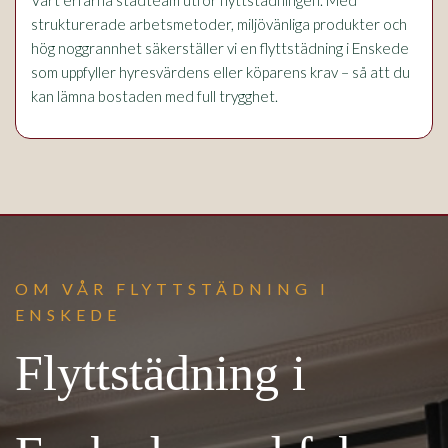
strukturerade arbetsmetoder, miljövänliga produkter och
hög noggrannhet säkerställer vi en flyttstädning i Enskede
som uppfyller hyresvärdens eller köparens krav – så att du
kan lämna bostaden med full trygghet.
OM VÅR FLYTTSTÄDNING I
ENSKEDE
Flyttstädning i