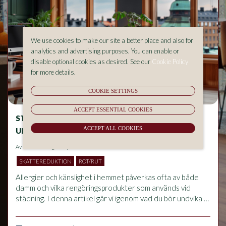
We use cookies to make our site a better place and also for
analytics and advertising purposes. You can enable or
disable optional cookies as desired. See our
Cookie Policy
for more details.
COOKIE SETTINGS
ACCEPT ESSENTIAL COOKIES
STÄDNING OCH ALLERGIER – VAD BÖR DU
ACCEPT ALL COOKIES
UNDVIKA I HEMMET?
Av
Aluma Sverige AB
på 2026-05-18 14:53
SKATTEREDUKTION
ROT/RUT
Allergier och känslighet i hemmet påverkas ofta av både 
damm och vilka rengöringsprodukter som används vid 
städning. I denna artikel går vi igenom vad du bör undvika 
för att minska allergiska besvär, hur rätt städrutiner 
förbättrar inomhusmiljön och vilka vanliga misstag som kan 