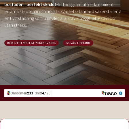
bostaden i perfekt skick.
Med noggrant utförda moment,
erfarna städteam och högsta kvalitetsstandard säkerställer vi
en flyttstädning som uppfyller alla krav – tryggt, effektivt och
utan stress.
BOKA TID MED KUNDANSVARIG
BEGÄR OFFERRT