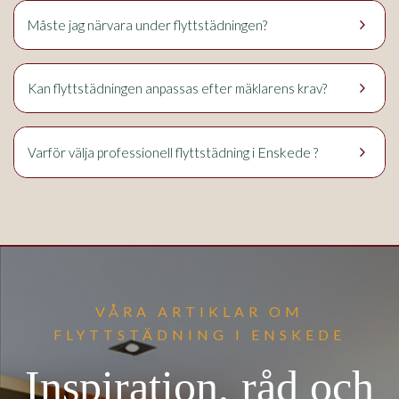
keyboard_arrow_right
Måste jag närvara under flyttstädningen?
keyboard_arrow_right
Kan flyttstädningen anpassas efter mäklarens krav?
keyboard_arrow_right
Enskede
Varför välja professionell flyttstädning i
?
VÅRA ARTIKLAR OM
FLYTTSTÄDNING I ENSKEDE
Inspiration, råd och