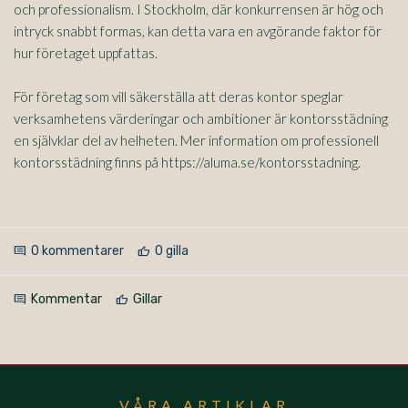
och professionalism. I Stockholm, där konkurrensen är hög och
intryck snabbt formas, kan detta vara en avgörande faktor för
hur företaget uppfattas.
För företag som vill säkerställa att deras kontor speglar
verksamhetens värderingar och ambitioner är kontorsstädning
en självklar del av helheten. Mer information om professionell
kontorsstädning finns på https://aluma.se/kontorsstadning.
0 kommentarer
0 gilla
comment
thumb_up
Kommentar
Gillar
comment
thumb_up
VÅRA ARTIKLAR