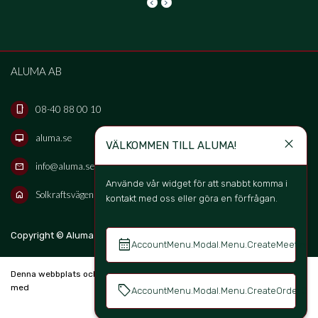
keyboard_arrow_left
keyboard_arrow_right
ALUMA AB
08-40 88 00 10
phone_iphone
aluma.se
desktop_mac
close
VÄLKOMMEN TILL ALUMA!
info@aluma.se
mail
Använde vår widget för att snabbt komma i 
Solkraftsvägen 16B, 135 70 Stockholm, Sweden
home
kontakt med oss eller göra en förfrågan. 
keyboard_arrow_up
Copyright © Aluma Sverige AB 2026
SV
calendar_month
keyboard_a
AccountMenu.Modal.Menu.CreateMeeting
Denna webbplats och bokningssystem är skapad
sell
med
AccountMenu.Modal.Menu.CreateOrderOffe