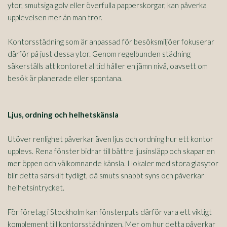
ytor, smutsiga golv eller överfulla papperskorgar, kan påverka
upplevelsen mer än man tror.
Kontorsstädning som är anpassad för besöksmiljöer fokuserar
därför på just dessa ytor. Genom regelbunden städning
säkerställs att kontoret alltid håller en jämn nivå, oavsett om
besök är planerade eller spontana.
Ljus, ordning och helhetskänsla
Utöver renlighet påverkar även ljus och ordning hur ett kontor
upplevs. Rena fönster bidrar till bättre ljusinsläpp och skapar en
mer öppen och välkomnande känsla. I lokaler med stora glasytor
blir detta särskilt tydligt, då smuts snabbt syns och påverkar
helhetsintrycket.
För företag i Stockholm kan fönsterputs därför vara ett viktigt
komplement till kontorsstädningen. Mer om hur detta påverkar