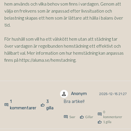
hem används och vilka behov som finns i vardagen. Genom att
välja en frekvens som är anpassad efter livssituation och
belastning skapas ett hem som är lättare att hålla i balans över
tid.
För hushåll som vill ha ett välskött hem utan att städning tar
över vardagen är regelbunden hemstädning ett effektivt och
hållbart val. Mer information om hur hemstädning kan anpassas
finns på https://aluma.se/hemstadning.
person
Anonym
2025-12-15 21:27
Bra artikel!
1
3
comment
thumb_up
kommentarer
gilla
0
comment
comment
thumb_up
Svar
Gillar
kommentarer
thumb_up
1 gilla