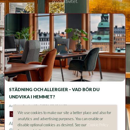
produktivitet.
STÄDNING OCH ALLERGIER – VAD BÖR DU
UNDVIKA I HEMMET?
Av
Aluma Sverige AB
på 2026-05-18 14:53
We use cookies to make our site a better place and also for
SKATTEREDUKTION
ROT/RUT
analytics and advertising purposes. You can enable or
Allergier och känslighet i hemmet påverkas ofta av både 
disable optional cookies as desired. See our
Cookie Policy
damm och vilka rengöringsprodukter som används vid 