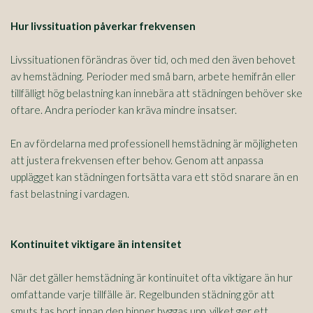
Hur livssituation påverkar frekvensen
Livssituationen förändras över tid, och med den även behovet
av hemstädning. Perioder med små barn, arbete hemifrån eller
tillfälligt hög belastning kan innebära att städningen behöver ske
oftare. Andra perioder kan kräva mindre insatser.
En av fördelarna med professionell hemstädning är möjligheten
att justera frekvensen efter behov. Genom att anpassa
upplägget kan städningen fortsätta vara ett stöd snarare än en
fast belastning i vardagen.
Kontinuitet viktigare än intensitet
När det gäller hemstädning är kontinuitet ofta viktigare än hur
omfattande varje tillfälle är. Regelbunden städning gör att
smuts tas bort innan den hinner byggas upp, vilket ger ett